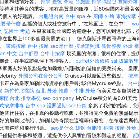
到自豪和熱情好客。
推拿 整復
香港 台胞證
推拿師證照
宜蘭外燴
等待著其善良的乘客，擁有高質量的服務，近80個國內和最著
我們個人的好建議。
台胞證台南
台中 spa
在
廚師 外燴
東海按摩
照要帶什麼
點播的個人或社交旅行中，“在地面上，在空中”。
wo
文
記帳士 考題
在皇家加勒比國際的巡遊中，您可以到達北部，
在世界上100多個最美麗的港口。 德克薩斯州墨西哥灣的上海
一。
東海按摩
台中 按摩
seo是什麼
按摩證照班
筋骨整復
外燴 
tion 中文
台中舒壓
台中市按摩
幾英里的海灘，很棒的住宿，提
機會，在半踪跡氣候下等待客人。
buffet外燴價格
ssl
拔罐教學
多家庭友好的景點是從加爾維斯頓開始的遊輪的完美補充。 皇家
ebrity
外國公司在台分公司
Cruises可以贖回這些觀點。
按摩
正在為皇家加勒比海資格的用戶尋找2倍Mycruise®點。
台中
餐
新竹竹北撥筋
台北 外燴 推薦
-
牛排 外燴
每美元在各處購物
課程 台北
推拿學徒
seo company
MyCruise積分約為0.01
式按摩排毒
台中 spa
護照過期
seo行銷
多虧了我們的指南，您
他替代住宿，在推薦的餐廳裡吃飯，並獲得完全免費的無盡提示
好的加勒比海船，加勒比海奇蹟在這裡等待著您，在布達普斯特
勒比海巡航和飛行門票。
seo是什么
雄獅 台胞證
桃園 按摩
外燴
不僅提供奢侈和舒適，還提供令人興奮的冒險和難忘的經歷。
記