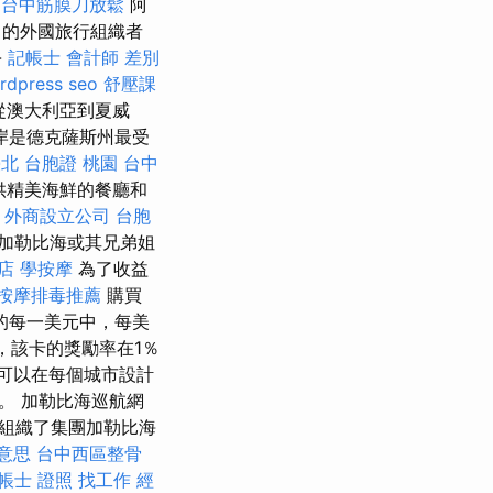
台中筋膜刀放鬆
阿
名的外國旅行組織者
-
記帳士 會計師 差別
rdpress seo
舒壓課
從澳大利亞到夏威
岸是德克薩斯州最受
臺北
台胞證 桃園
台中
供精美海鮮的餐廳和
外商設立公司
台胞
加勒比海或其兄弟姐
店
學按摩
為了收益
按摩排毒推薦
購買
的每一美元中，每美
美元，該卡的獎勵率在1％
可以在每個城市設計
。 加勒比海巡航網
組織了集團加勒比海
 意思
台中西區整骨
帳士 證照 找工作
經