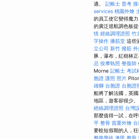
適。
記帳士 普考
搜
services
桃園外燴
的員工使它變得魔
的廣泛巡航調色板提
情
經絡調理證照
竹
字操作
播筋堂
這些
立公司
新竹 撥筋
外
豚，瀑布，紅樹林正
忌
按摩執照
整復師
Morne
記帳士 考試
胞證 護照 照片
Pi
雄獅 台胞證
台胞證
船將了解法國，英國
地區，遊客卻很少
經絡調理證照
台灣
那麼值得一試，在
平 整骨
苗栗外燴
台
要較短假期的人，狂歡
整復學徒
逢甲 整骨