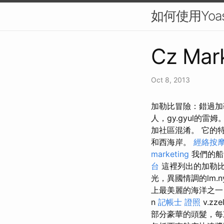
如何使用Yoas
Cz Mark
Oct 8, 2013
加勒比冒險：錯過加勒
人，gy.gyul
加社區混淆。 它的
和西海岸。
經絡按
marketing
我們的船
台
這裡列出的加勒比
光，異國情調的lm.n
上最美麗的海洋之一
n
記帳士 證照
v.z
部分豪華的頭髮，每