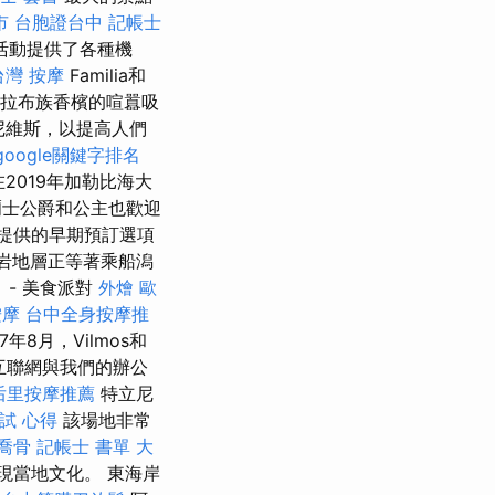
市
台胞證台中
記帳士
活動提供了各種機
台灣 按摩
Familia和
拉布族香檳的喧囂吸
尼維斯，以提高人們
google關鍵字排名
2019年加勒比海大
士公爵和公主也歡迎
el提供的早期預訂選項
灰岩地層正等著乘船潟
- 美食派對
外燴
歐
按摩
台中全身按摩推
7年8月，Vilmos和
或互聯網與我們的辦公
后里按摩推薦
特立尼
試 心得
該場地非常
喬骨
記帳士 書單
大
現當地文化。 東海岸