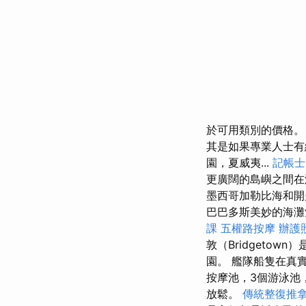
於可用類別的價格
其是如果專業人士
園，夏威夷...
記帳士
更廣闊的島嶼之間
墨西哥加勒比海和開
巴巴多斯美妙的海灘
課
五權路按摩
辦護
敦（Bridgeto
園。 艦隊船隻在真
按摩池，3個游泳池
放鬆。
傳統整復推