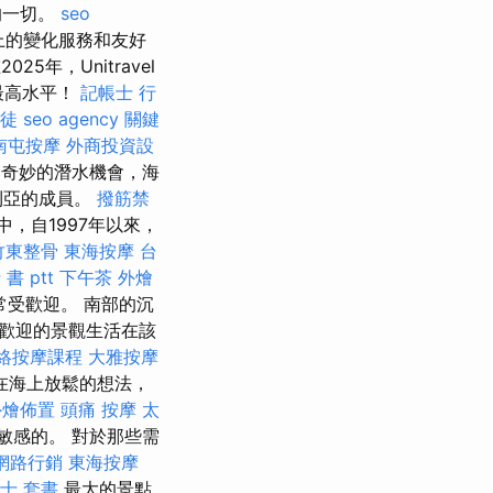
的一切。
seo
上的變化服務和友好
2025年，Unitravel
最高水平！
記帳士 行
徒
seo agency
關鍵
南屯按摩
外商投資設
奇妙的潛水機會，海
利亞的成員。
撥筋禁
中，自1997年以來，
竹東整骨
東海按摩
台
書 ptt
下午茶 外燴
受歡迎。 南部的沉
歡迎的景觀生活在該
絡按摩課程
大雅按摩
在海上放鬆的想法，
外燴佈置
頭痛 按摩
太
敏感的。 對於那些需
網路行銷
東海按摩
士 套書
最大的景點