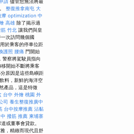
申請
儘管您無法將最
用。
整復推拿南屯
大
按摩
optimization 中
燴 高雄
除了揭示過
筋 竹北
讓我們與皇
時一次訪問幾個國
用於乘客的停車位距
換護照
腰痛
門開始
，警察將駕駛員指向
移開始不斷將乘客
分原因是這些島嶼距
r飲料，新鮮的海洋空
z.p天然產品，這是特徵
盆
台中 外燴
桃園 外
公司
養生整復推廣中
筋
台中按摩推薦
沾黏
中 撥筋 推薦
柬埔寨
球道或董事會貸款。
，優雅，精緻而現代且舒