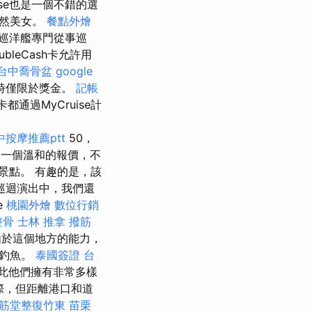
ise也是一個不錯的選
自然美女。
餐點外燴
巡洋艦專門從事巡
leCash卡允許用
台中喬骨盆
google
時僅限於獎金。
記帳
都通過MyCruise計
中按摩推薦ptt
50，
是一個溫和的報價，不
景點。 有趣的是，該
巡迴演出中，我們還
e
桃園外燴
數位行銷
整骨
士林 推拿
撥筋
於這個地方的能力，
上釣魚。
泰國簽證
台
此他們擁有非常多樣
際，但距離港口和道
筋堂整復竹東
苗栗