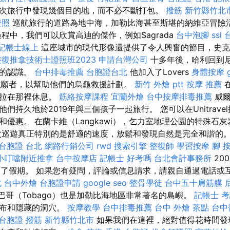
次旅行中發現幾個目的地，而不必不斷打包。
撥筋 新竹縣竹北
證照
巡航旅行的道路為地中海，加勒比海甚至斯堪的納維亞冒險
程中，我們可以欣賞高迪的傑作，例如Sagrada
台中泡腳
ssl
記帳士線上
這座城市的現代形像還提供了令人興奮的節目，史克
復推拿技術士證照班2023
申請台灣公司
十多年後，哈利回到
望的認識。
台中排毒推薦
台胞證台北
他加入了Lovers
身體按摩
的志願者，以幫助他們的烏龜救援計劃。
新竹 外燴 ptt
按摩 推薦
在
米拉在那裡休息。
筋絡按摩課程
宜蘭外燴
台中按摩排毒推薦
威爾
們持久地於2019年與三個孩子一起旅行。 您可以在Unitrav
和優惠。 在蘭卡維（Langkawi），乞力室地理公園的特殊石
次巡遊真正特別的是舒適的速度，放鬆和發現自然是完全和諧的。 
台胞證 台北
網路行銷公司
rwd
搜索引擎
整復師
學習按摩
腳 
小叮噹附近推拿
台中按摩店
記帳士 好考嗎
台北會計事務所
200
爾度過了假期。 如果您有疑問，評論或信息請求，請親自通過電話
北
台中外燴
台胞證申請
google seo
整骨學徒
台中五十肩筋膜
）和多巴哥（Tobago）也是加勒比海地區非常著名的島嶼。
記帳士 考
瀑布和隱藏的洞穴。
按摩教學
台中排毒推薦
台中 外燴 茶點
台中
 台胞證
撥筋 新竹縣竹北市
如果我們在這裡，絕對值得花時間發