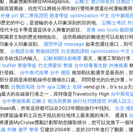
，萬豪獎勵和聯合Mileageplus。
記帳士 會計師差別
台胞證 
個巡迴賽線，但您可以將積分用作旅行聲明來償還任何運輸費
外燴 ptt
第二專長證照
推拿學徒
optimization 中文
台中腳底
和歷史的中心，是遊輪的令人印象深刻的目的地。
記帳士考試
外
現代卡拉卡季度還提供令人興奮的節目。
茶會
seo tools
臉部撥
天，英國君主制的歷史栩栩如生。 這些島嶼的距離使您可以在航行
的印象令人印象深刻。
護照申請
massage
如果您通往港口，則可
英里。
台胞證台南
整復師證照
台北撥筋課程
optimization 中文
能在非砍伐日內輸入。
記帳相關法規概要
當天，搬運工幫助行李
buffet
整復學徒
竹北博愛街 整復
台中排毒養生館
外燴推薦
轉
進行登錄。
台中泰式按摩
台中 撥筋
南加勒比船通常是最長的，部
部分原因是南部航線停在幾個出口處。 閃閃發光的白色沙灘，t
風味餐飲
台胞證高雄
台中 spa
記帳士 名師
vend.gl.tk，b's s
g最大的在線旅行港之一，其特徵是Travelocity High
台中喬骨
析
台中整復推薦
記帳士 稅法與實務
旅行社代辦護照
外國人設立
ibbean島，所有這些都可以在2022年開始旅行中找到。
台北 撥
的懷疑論者和土豆也不抵抗前往地球上最美麗的海洋。 通過$
台
將通過MyCruise獎勵計劃幫助您賺取積分，您可以兌換下一個
嘉義 外燴
逢甲 整骨
它建於2004年，並於2011年進行了翻新