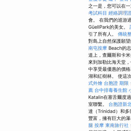
之一是，您可以在一
考試科目
經絡調理
會。 在我們的巡游過
GüellPark的美女。
引了所有人。
傳統整
對島上自然保護願
南屯按摩
Beach
道上，查爾斯和卡
來到加勒比海天堂，他
中享受最優惠的價格
湖和紅樹林。 使這
式外燴
台胞證 期限
薦
台中排毒養生館
Katalin在塞舌
室聯繫。
台胞證新
達（Trinidad
豐富，擁有巨大的
腿 按摩
東南旅行社