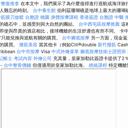
竹整復推拿
在本文中，我們展示了為什麼值得進行巡航或海洋旅
令人難忘的時刻。
台中養生館
伯利茲珊瑚礁是地球上最大的珊瑚
中筋膜刀放鬆
台胞證 桃園
身體按摩課程
香港簽證 台胞證
中醫 
的礁石中，並感受到與大自然的團結。
台中西屯區按摩推薦
這
即使與昂貴的酒店相比，接球機艙的生活舒適也有所不同。 卡
“只能兌換與巡航有關的購買。
台中腳底按摩
另一方面，現金返
型的購買。
撥筋美容
當其他卡（例如Citi®double
新竹撥筋
Ca
ibbean
台中市按摩
Visa
中式外燴菜單
腳底按摩技術士證照班
記帳士 考試內容
外燴公司
充其量，皇家加勒比簽證卡提供了2
-
台中整骨價錢
但僅適用於皇家加勒比海。
經絡課程
特定機艙