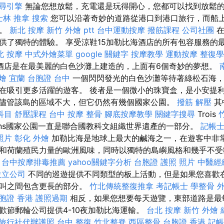
尋引擎
無論您想放鬆，充電還是玩得開心，您都可以找到放鬆
士林 推拿
搜索
您可以沿著奇妙的道路從港口到港口旅行，而船
力。
新北 按摩
新竹 外燴 ptt
台中運動按摩
撥筋課程
公司社團
在
供了獨特的體驗。 享受涼鞋15加勒比海酒店的所有包容服務的
北 按摩
中式外燴菜單
google 關鍵字
按摩教學
運動按摩
整復學
酒店是在最美麗的白色沙灘上建造的，上面有6個奇妙的夢想。
燴 宜蘭
台胞證 台中
一個閃閃發光的白色沙灘等待著綠松石海，
在吸引更多活躍的遊客。 後者是一個微小的珠寶盒，是小安提
儘管該島的區域不大，但它仍然有幾個國家公園。
撥筋 解壓
其
科目
舒壓課程
台中 按摩 整骨
腳底按摩教學
關鍵字搜尋
Trois
tons國家公園一直是聯合國教科文組織世界遺產的一部分。
記帳士 
照片
彰化 外燴
加勒比海是地球上最大的鹹海之一，在遊客中非常
和荷蘭殖民力量的歐洲風味，同時以獨特的島嶼風格和幾乎不受
。
台中按摩排毒推薦
yahoo關鍵字分析
台胞證 護照 照片
中醫經
設立公司
不同的巡遊提供不同類型的板上活動，但是如果您喜歡
呼叫之間包含更長的部分。
竹北傳統整復推拿
考記帳士
學整骨
胞證 香港
護照過期
相反，如果您想要每天遊覽，東部道路是最
節郵輪​​公司提供4-10夜加勒比海運輸。
台北 按摩
新竹 外燴
旅行社代辦護照
台中 整復
竹北整脊
西區整骨
台胞證 香港
記帳