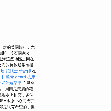
一次的美國旅行，尤
加斯，黃石國家公
比海這些地區之間在
比海的路線通常包括
外燴
記帳士 會計師
在
中 整骨 dcard
按摩
中式外燴菜單
布里奇
建築，周圍是美麗的花
極地水上帕克，多個
REA水療中心完成了
都是很有希望的，但