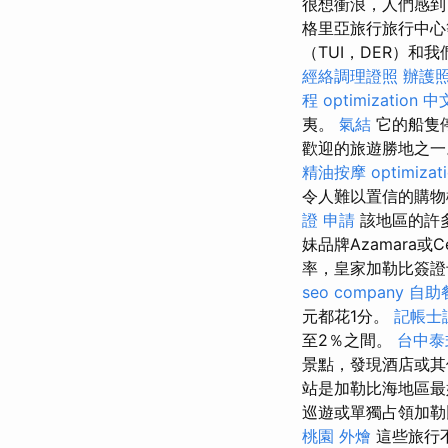
很想衝浪，人們感
格里亞旅行旅行中心
（TUI，DER）和
經絡調理證照
辦護
程
optimization 中
夷。
氣結
它的船隻停
歡迎的旅遊勝地之
精油按摩
optimiza
令人難以置信的購物
證 申請
該地區的許
妹品牌Azamara或Cel
率，皇家加勒比簽證卡
seo company
自助
元都花1分。
記帳士
至2％之間。
台中泰
景點，發現酒店或其
站是加勒比海地區最
巡遊或單獨占領加
桃園 外燴
這些旅行