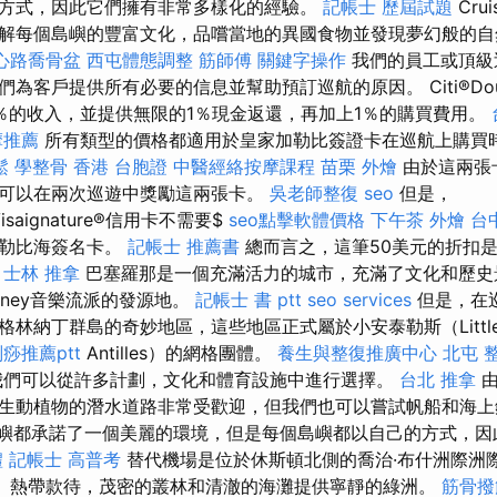
方式，因此它們擁有非常多樣化的經驗。
記帳士 歷屆試題
Cru
解每個島嶼的豐富文化，品嚐當地的異國食物並發現夢幻般的
心路喬骨盆
西屯體態調整
筋師傅
關鍵字操作
我們的員工或頂級
為客戶提供所有必要的信息並幫助預訂巡航的原因。 Citi®Doub
％的收入，並提供無限的1％現金返還，再加上1％的購買費用。
摩推薦
所有類型的價格都適用於皇家加勒比簽證卡在巡航上購買
鬆
學整骨
香港 台胞證
中醫經絡按摩課程
苗栗 外燴
由於這兩張卡
可以在兩次巡遊中獎勵這兩張卡。
吳老師整復
seo
但是，
s®Visaignature®信用卡不需要$
seo點擊軟體價格
下午茶 外燴
台
加勒比海簽名卡。
記帳士 推薦書
總而言之，這筆50美元的折扣
。
士林 推拿
巴塞羅那是一個充滿活力的城市，充滿了文化和歷史
hutney音樂流派的發源地。
記帳士 書 ptt
seo services
但是，在
格林納丁群島的奇妙地區，這些地區正式屬於小安泰勒斯（Littl
痧推薦ptt
Antilles）的網格團體。
養生與整復推廣中心
北屯 
我們可以從許多計劃，文化和體育設施中進行選擇。
台北 推拿
由
生動植物的潛水道路非常受歡迎，但我們也可以嘗試帆船和海
嶼都承諾了一個美麗的環境，但是每個島嶼都以自己的方式，因
禮
記帳士 高普考
替代機場是位於休斯頓北側的喬治·布什洲際洲
。 熱帶款待，茂密的叢林和清澈的海灘提供寧靜的綠洲。
筋骨撥