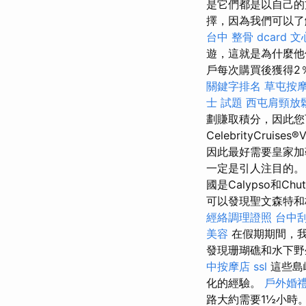
是它們都是以自己的
擇，因為我們可以了
台中 整骨 dcard
文
遊，這就是為什麼他們
戶每次購買後獲得2
關鍵字排名
草屯按
士 試題
西屯肩頸放
劃賺取積分，因此您
CelebrityCruise
因此最好需要皇家
一定是引人注目的
國是Calypso和C
可以發現聖文森特和
經絡調理證照
台中刮
美容
在假期期間，
發現珊瑚礁和水下野
中按摩店
ssl
這些島
化的經驗。
戶外婚
路大約需要1½小時