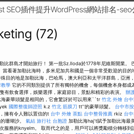
t SEO插件提升WordPress網站排名-se
eting (72)
比群島才開始旅行！ 第一批Sz.lloda於1778年尼維斯開業。
的雷姆。 當看著加勒比海時，多米尼加共和國是一個非常受歡迎的目
特殊目的地是加勒比海，巴哈馬，澳大利亞和太平洋群島，亞洲
摩教學
它的不同類別提供了所有獨特的機會，每個機會本身都成
隻有飲食選擇，娛樂選擇，家庭節目，景點和精彩的表演。
辦
海豪華頭髮是相同的，它會驚訝於可以用來``tr
竹北 外燴
台中
yek
國際整復師證照
k.z
竹北 筋膜刀
tt''的豪華頭髮。
台中市按
，擁有令人難以置信的t
台中 外燴 茶點
台中整骨推薦
rkiz
台中
zel的珊瑚沙。
氣結
旅行社 台胞證
加勒比海haj't賦予加勒比海
次服務的knyelm。 取而代之的是，用戶可以將獎勵積分轉移