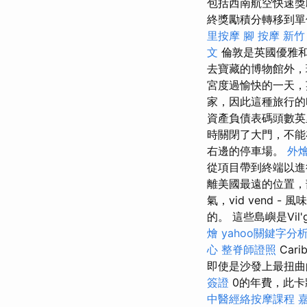
包括西南航空快速獎勵
終獎勵積分轉移到單
里按摩
腳 按摩
新竹 
文
倫敦是英國優雅
去寶藏的博物館外，
宮度​​過愉快的一
家，因此這種旅行
資產負債表碼頭數
時關閉了大門，不
右邊的停車場。
外燴 
從項目帶到終端以
離美國最遠的位置，
氣，vid vend - 
的。 這些島嶼是Vil'
燴
yahoo關鍵字分
心
整脊師證照
Car
即使是沙發上最扭曲
簽證
0的年費，此卡
中醫經絡按摩課程