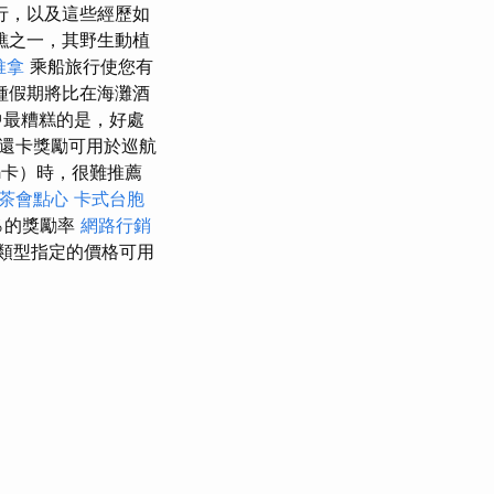
行，以及這些經歷如
礁之一，其野生動植
推拿
乘船旅行使您有
種假期將比在海灘酒
中最糟糕的是，好處
還卡獎勵可用於巡航
sh卡）時，很難推薦
茶會點心
卡式台胞
％的獎勵率
網路行銷
類型指定的價格可用