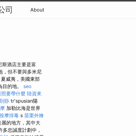
o公司
About
 巴斯酒店主要是富
的地，但不要與多米尼
，夏威夷，美國東部
為目的地。
seo
護照要帶什麼
陸資來
刮痧
tr'spusian陽
摩
加勒比海是世界
按摩排毒
s
苗栗外燴
最美麗的地方，其中大
到許多忠誠度計劃中，