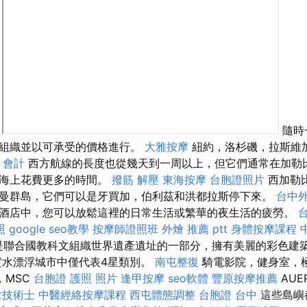
。
隨時
有組織並以可承受的價格進行。
大雅按摩
紐約，洛杉磯，拉斯維
 會計
西方航線的長度也從幾天到一周以上，但它們通常在加勒
在海上花費更多的時間。
撥筋 解壓
東海按摩
台胞證照片
西加勒
曼群島，它們可以是牙買加，伯利茲和洪都拉斯停下來。
台中
酒店中，您可以放鬆這裡的日常生活或繁華的夜生活的疲勞。
台
照
google seo教學
按摩師證照班
外燴 推薦 ptt
身體按摩課程
wn）是聯合國教科文組織世界遺產遺址的一部分，擁有美麗的彩色
實水漂浮城市中僅代表4星類別。
南屯整復
騎電影院，健身室，
，MSC
台胞證 護照 照片
逢甲按摩
seo軟體
豐原按摩推薦
AUE
拿技術士
中醫經絡按摩課程
西屯體態調整
台胞證 台中
這些島嶼