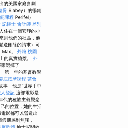
推出的美國家庭喜劇，
整骨
Blabey）的暢銷
筋課程
Perifel）
請
記帳士 會計師 差別
人住在一個​​安靜的小
來到他們的社區，他
髮送刪除的請求）可
圍
Max。
外燴 桃園
絡上的真實糖漿。
外
s的專家選擇了
ot。 第一年的基督教學
腳底按摩課程
茶會
的故事，他是“世界手中
法人登記
這部電影是
0年代的種族主義觀念
自己的位置，她的生活
節電影都可以營造出
節假期感到無聊，
o點擊軟體
迪士尼關於