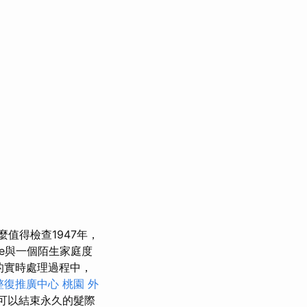
值得檢查1947年，
ie與一個陌生家庭度
的實時處理過程中，
整復推廣中心
桃園 外
可以結束永久的髮際