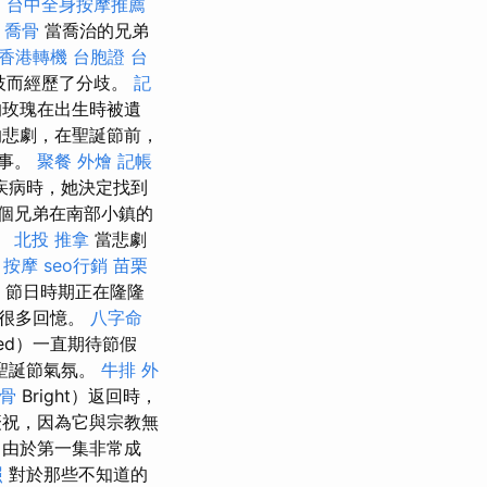
銷
台中全身按摩推薦
。
喬骨
當喬治的兄弟
香港轉機 台胞證
台
分歧而經歷了分歧。
記
玫瑰在出生時被遺
悲劇，在聖誕節前，
故事。
聚餐 外燴
記帳
疾病時，她決定找到
個兄弟在南部小鎮的
。
北投 推拿
當悲劇
 按摩
seo行銷
苗栗
 節日時期正在隆隆
有很多回憶。
八字命
ed）一直期待節假
聖誕節氣氛。
牛排 外
骨
Bright）返回時，
慶祝，因為它與宗教無
由於第一集非常成
照
對於那些不知道的