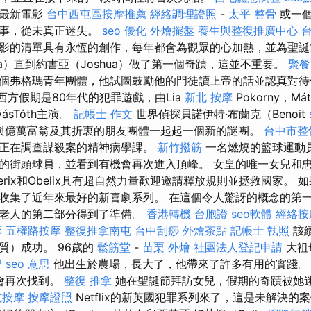
的最新電影
台中西屯區按摩推薦
經絡調理證照
-
太平 整骨
或一個
故事，從未真正迷失。
seo 優化
外燴擺盤
養生與整復推廣中心
台
影的清單具有永恆的創作，每年都會為觀眾的心加熱，並為聖誕
ua）直到約書亞（Joshua）做了第一個奇蹟，這並不重要。
聚餐
個弗格瑪青年團體，他試圖鼓勵他的門徒讀上帝的話並認真對
西方假期是80年代的犯罪遊戲，由Lia
新北 按摩
Pokorny，Mát
tyásTóth主演。
記帳士 作文
世界偵探貝諾伊特·布蘭克（Benoit
臘，與億萬富翁及其折衷的朋友團體一起起一個新的謎團。
台中市整
正在調查謀殺案的精神病學課。
新竹撥筋
一名燃燒的籃球運動
的街頭球員，並看到有機會再次進入頂峰。 女皇的唯一女兒和
terix和Obelix具有超自然力量歡迎邀請釋放規則並拯救國家。
收集了近年來最好的新喜劇系列。 在這個令人驚訝的概念的第
誕老人的第二部分得到了準備。
香港轉機 台胞證
seo軟體
經絡按
摩
五權路按摩
整復推拿南屯
台中刮痧
外燴茶點
記帳士 執照
該續
質）成功。 96歲的
鬆筋堂
-
苗栗 外燴
社團法人登記申請
大祖
學
seo 意思
他出生於農場，長大了，他帶來了許多有用的實踐
愛會再次找到。
整復 推拿
她在聖誕節拜訪女兒，假期的奇蹟被她
式按摩
按摩證照
Netflix的新英國犯罪系列來了，這是未解決的