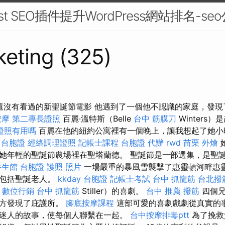
t SEO插件提升WordPress網站排名-se
eting (325)
年您還沒有看過的新聖誕節電影 他遇到了一個他不認識的家庭，發
按摩
第二專長證照
百麗·溫特斯（Belle
台中 筋膜刀
Winters
證照有用嗎
百麗在他的紐約公寓裡有一個晚上，讓我想起了她小
k 台胞證
經絡調理證照
記帳士課程
台胞證 代辦
rwd
苗栗 外燴
她年輕的聖誕節農場裡在聖塔蘭德。 聖誕節是一部選集，是聖
養生館
台胞證 護照 照片
一場嚴重的暴風雪襲擊了惠靈頓河畔惠
，包括聖誕老人。
kkday 台胞證
記帳士考試
台中 抓龍筋
台北撥
數位行銷
台中 抓龍筋
Stiller）的喜劇。
台中 推薦 撥筋
四個兄
地方發現了庇護所。
腳底按摩課程
這部可愛的喜劇戲劇從真實的
迷人的故事，使每個人聯繫在一起。
台中按摩排毒ptt
為了挽救