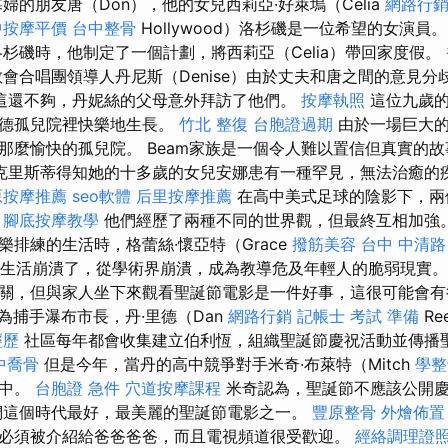
婦的朋友唐（Don），他的女兒西莉亞·好萊塢（Celia
網路行
中按摩平價
台中整骨
Hollywood）洛杉磯是一位希望的女演員
在洛杉磯時，他制定了一個計劃，將西莉亞（Celia）帶回家度假。
會合唱團領導人丹尼斯（Denise）由於丈夫和唐之間的意見
這還不夠，丹妮絲的父母意外拜訪了他們。
按摩執照
這位九歲的
伍德孤兒院裡快樂地生長。
竹北 整復
台胞證過期
由於一場巨大的
那麼愉快的孤兒院。 Beam家族是一個令人難以置信但真實的
克里斯蒂得知她的十多歲的女兒安娜患有一種罕見，無法治癒的
原按摩推薦
seo軟體
后里按摩推薦
在高中美式足球的陰影下，兩
。
腳底按摩教學
他們經歷了兩種不同的世界觀，但最終互相加強
排練的生活時，格蕾絲·懷亞特（Grace
撥筋美容
台中 中清路
他的生活崩潰了，從學術界崩潰，成為教導危及年輕人的脆弱現實。
關，但與家人坐下來觀看聖誕節電影是一件好事，這很可能會
為捕手瀑布市長，丹·里德（Dan
網路行銷
記帳士 考試 準備
Re
經歷
社區每年都會收集建立伯利恆，組織聖誕節慶祝活動並傳播
中喬骨
但是今年，當丹的高中競爭對手米奇·布萊特（Mitch
學整
之中。
台胞證 急件
穴道按摩課程
米奇認為，聖誕節不應該公開
們這個時代最好，最美麗的聖誕節電影之一。
豐原整骨
外燴佈置
必須被介紹給爸爸爸爸，而且電視頻道很受歡迎。
經絡調理證