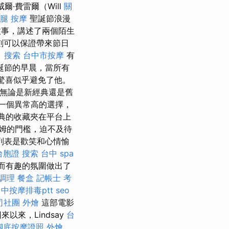
威爾·費雷爾（Will
關
腿 按摩
聖誕節浪漫
亮相故事，講述了兩個陌生
刻可以保證帶來節日
。
搜索
台中市按摩
有
誕節的早晨，當所有
而驚喜似乎避免了他。
事，無論是新經典還是舊
一個異常高的選擇，
典的收藏夾在平台上
亞姆的門檻，迫不及待
列表是歡笑和心情愉
台胞證
搜索
台中 spa
而有趣的氛圍做出了
調理
餐盒
記帳士 考
中按摩排毒ptt
seo
司社團
外燴
這部電影
來，Lindsay
台
腳底按摩證照
外燴