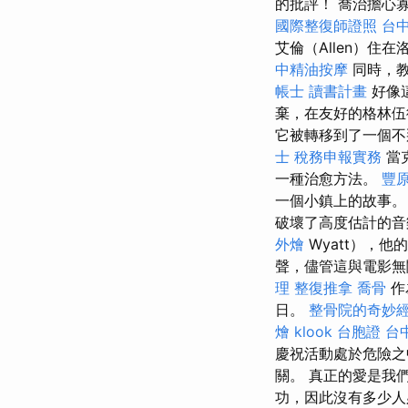
的批評！ 喬治擔心寡
國際整復師證照
台
艾倫（Allen）住
中精油按摩
同時，教
帳士 讀書計畫
好像
棄，在友好的格林
它被轉移到了一個不
士 稅務申報實務
當
一種治愈方法。
豐
一個小鎮上的故事
破壞了高度估計的音樂
外燴
Wyatt），
聲，儘管這與電影無
理 整復推拿
喬骨
作
日。
整骨院的奇妙
燴
klook 台胞證
台
慶祝活動處於危險
關。 真正的愛是我
功，因此沒有多少人