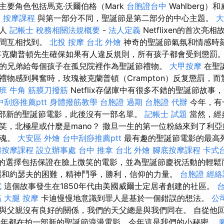
主要角色包括馬克·沃爾伯格（Mark
台胞證台中
Wahlberg）和
。
按摩課程
與第一部分不同，聖誕節是第二部分的中心主題。
大
的人
記帳士 稅務相關法規概要
-
法人定義
Netflixen的首次
期間互相找到。
北投 按摩
台北 外燴
神奇的聖誕節氣氛和情感時
事克蘭普頓先生確保如果有人違反規則，所有孩子都會受到懲罰
的兄弟給每個孩子在孤兒院裡作為聖誕節禮物。
大甲按摩
在聖
禮物感到興奮時，玫瑰被克蘭普頓（Crampton）反复懲罰，
班
牛角 筋膜刀撥筋
Netflix存儲庫中有很多不錯的聖誕節故
中刮痧推薦ptt
身體撥筋教學
台胞證 過期
台胞證 代辦
今年，有
四部新的聖誕節電影，此後沒有一部名單。
記帳士 試題
當然，經
笑，北極星或什麼是mano？ 撒旦一生的第一位粉絲來到了利
靈魂。
大安區 外燴
台中刮痧推薦ptt
最有趣的聖誕節電影的最高
體按摩課程
設立辦事處
台中 推拿
台北 外燴
腳底按摩課程
卡式
B的選擇包括保證在臉上微笑的電影，並為聖誕節慶祝活動的輕鬆
麗和約瑟夫的困難，精神鬥爭，勝利，信仰的力量。
台胞證
經絡
試
這個故事發生在1850年代由美國威爾士定居者創建的社區。
台
筋
大腿 按摩
卡迪慢慢地意識到罪人是基於一個錯誤的想法。
公
與父親沒有良好的關係，我們的天父總是與我們同在。 自從他回來以
n每年都在拍一部新的聖誕節浪漫電影，今年這是我們的小秘密。