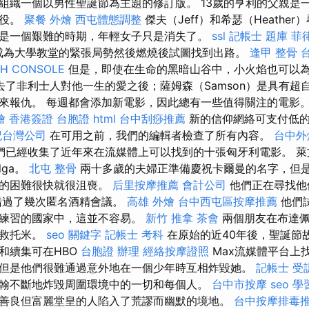
組織一個以男性聖誕節為主題的修訂版。 13歲的亨利的父親是
服役。
聚餐 外燴
西屯體態調整
傑夫（Jeff）和希瑟（Heathe
是一個艱難的時期，年輕女子只是消失了。
ssl
記帳士 題庫
菲
在成為大學教堂的緊張局勢然後燃燒後試圖找到出路。
逢甲 整骨
CH CONSOLE
但是，即使在生命的黑暗山谷中，小火焰也可以
去了非利士人對他一生的愛之後；薩姆森（Samson）是具有超
來報仇。 每週都會添加新電影，因此總有一些值得關注的電影
燴
香港簽證 台胞證
html
台中刮痧推薦
新的信仰網絡可支付低的
記台灣公司
在可用之前，我們的編輯者檢查了所有內容。
台中外
們已經收集了近年來在流媒體上可以找到的十張匈牙利電影。 萊文特
Olga。
北屯 整骨
兩十多歲的夫婦正準備慶祝卡爾曼的名字，但
係的困難很快就很沮喪。
后里按摩推薦
會計公司
他們正在尋找他
經錯過了幾次匿名酒精會議。
高雄 外燴
台中西屯區按摩推薦
他們
常練習的國家中，這並不容易。
新竹 推拿
茶會
兩個朋友在布達佩
拯救托米。
seo 關鍵字
記帳士 考科
在原始的近40年後，聖誕節
和續集可在HBO
台胞證 辦理
經絡按摩證照
Max流媒體平台上
但是他們很難通過意外地在一個少年時互相炸毀她。
記帳士 受
翰不斷地炸毀周圍環境中的一切和每個人。
台中市按摩
seo
學
善良但富麗堂皇的人陷入了荒謬而幽默的境地。
台中按摩排毒