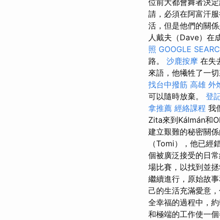
位前大都會舞者決定
請，必須在阿富汗
活，但是他們的關係
人戴夫（Dave）
照
GOOGLE SEAR
路。
沙鹿按摩
在失
來語，他犧牲了一切
找台中撥筋
高雄 外
可以隨時放棄。
登
拿推薦
經絡課程
我
Zita來到Kálmán和
建立艱難的秘密關
（Tomi），他已
個被廣泛接受的日
場比賽，以找到並
繼續進行，原始故事
己的生活充滿愛意，
全幸福的過程中，約
和極端的工作使一個