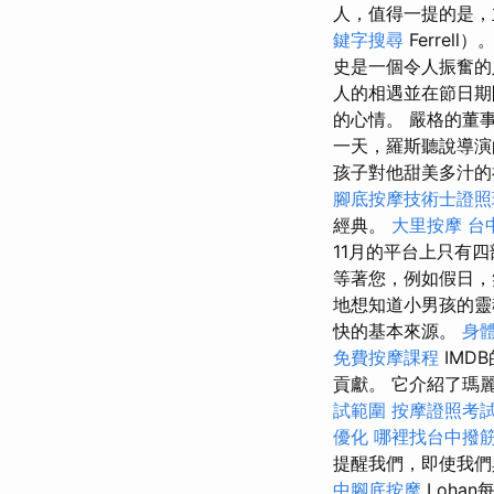
人，值得一提的是，
鍵字搜尋
Ferrell）
史是一個令人振奮
人的相遇並在節日
的心情。 嚴格的董
一天，羅斯聽說導演
孩子對他甜美多汁的
腳底按摩技術士證照
經典。
大里按摩
台
11月的平台上只有
等著您，例如假日，
地想知道小男孩的
快的基本來源。
身
免費按摩課程
IMD
貢獻。 它介紹了瑪
試範圍
按摩證照考
優化
哪裡找台中撥
提醒我們，即使我們
中腳底按摩
Loha