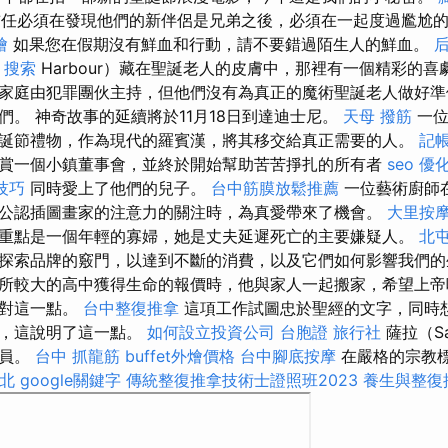
任必須在發現他們的新伴侶是兄弟之後，必須在一起度過尷尬
燴
如果您在假期沒有鮮血和行動，請不要錯過陌生人的鮮血。
搜索
Harbour）藏在聖誕老人的皮膚中，那裡有一個精彩的
家庭由犯罪團伙主持，但他們沒有為真正的魔術聖誕老人做好準
們。 神奇故事的延續將於11月18日到達迪士尼。
天母 撥筋
一位
誕節禮物，作為現代的羅賓漢，將其移交給真正需要的人。
記帳
賞一個小鎮董事會，並終於開始幫助苦苦掙扎的所有者
seo 優
尋技巧
同時愛上了他們的兒子。
台中筋膜放鬆推薦
一位藝術廚師
公認插圖畫家的注意力的關注時，為真愛帶來了機會。
大里按
重點是一個年輕的寡婦，她是丈夫延遲死亡的主要嫌疑人。
北
探索品牌的竅門，以達到不斷的消費，以及它們如何影響我們的
所較大的高中獲得生命的報價時，他與家人一起搬家，希望上帝
面對這一點。
台中整復推拿
這項工作試圖忠於聖經的文字，同時
樣，這說明了這一點。
如何設立投資公司
台胞證 旅行社
薩拉（S
成員。
台中 抓龍筋
buffet外燴價格
台中腳底按摩
在嚴格的宗教
北
google關鍵字
傳統整復推拿技術士證照班2023
養生與整復