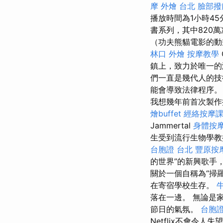
摩
外燴 台北
臉部撥
播放時間為1小時45
書系列，其中820
（功夫熊貓電影的動畫
林口 外燴
按摩教學
鎮上，致力於唯一
們一直是幾代人的技
能會導致法律程序
我想幾年前首次製作
燴buffet
經絡按摩
Jammertal
身體按
生受到流行生物學教
台胞證 台北
豐原按
的世界”的新興歌手
關於一個自稱為“掃
在寄宿學校生存。
落在一邊。 無論是
節日的氣氛。
台胞
Netflix不會令