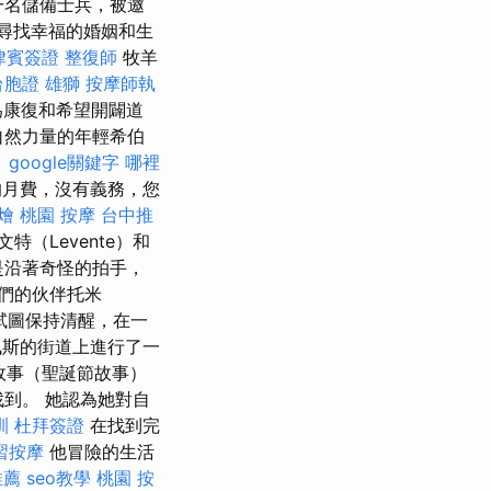
一名儲備士兵，被邀
r）尋找幸福的婚姻和生
律賓簽證
整復師
牧羊
台胞證 雄獅
按摩師執
為康復和希望開闢道
自然力量的年輕希伯
。
google關鍵字
哪裡
月費，沒有義務，您
燴
桃園 按摩
台中推
（Levente）和
是沿著奇怪的拍手，
們的伙伴托米
試圖保持清醒，在一
斯的街道上進行了一
故事（聖誕節故事）
找到。 她認為她對自
訓
杜拜簽證
在找到完
習按摩
他冒險的生活
推薦
seo教學
桃園 按