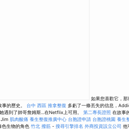
如果您喜歡它，那麼
的故事的歷史。
台中 西區 推拿整復
多虧了一條丟失的信息，Add
到了帥哥詹姆斯...在Netflix上可用。
第二專長證照
在故事
Jim
肌肉酸痛
養生整復推廣中心
台胞證申請
台胞證桃園
養生
了綠色生物的角色
竹北 撥筋
-
搜尋引擎排名
外商投資設立公司
他