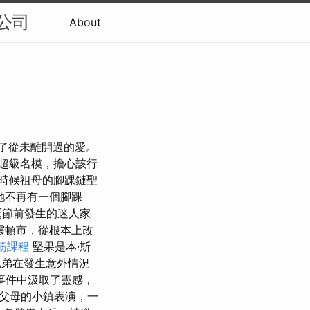
o公司
About
現了從未離開過的愛。
）是超級名模，擔心該行
時候祖母的腳踝鏈聖
她不再有一個腳踝
誕節前發生的迷人家
靈頓市，從根本上改
筋課程
堅果是本·斯
弟在發生意外情況
事件中汲取了靈感，
父母的小鎮表演，一