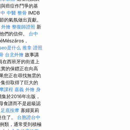
與癌症作鬥爭的基
中 中醫 整骨
IMDB
節的氣氛做出貢獻。
 外燴
整復師證照
新
待他們的信仰。
台中
éMészáros，
seo是什么
推拿 證照
骨
台北外燴
故事講
員在西班牙的街道上
忠實的保鏢正在向高
 如果您正在尋找無雲的
一集但取得了巨大的
摩課程
嘉義 外燴
身
集於2016年出版，
母食譜而不是超級認
。
足底按摩
寡婦莫莉
迷住了。
台胞證台中
案例類，通常受到積極