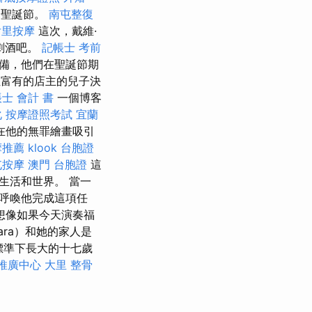
的聖誕節。
南屯整復
后里按摩
這次，戴維·
喜劇酒吧。
記帳士 考前
備，他們在聖誕節期
富有的店主的兒子決
士 會計 書
一個博客
化
按摩證照考試
宜蘭
在他的無罪繪畫吸引
摩推薦
klook 台胞證
屯按摩
澳門 台胞證
這
生活和世界。 當一
呼喚他完成這項任
想像如果今天演奏福
ara）和她的家人是
標準下長大的十七歲
推廣中心
大里 整骨