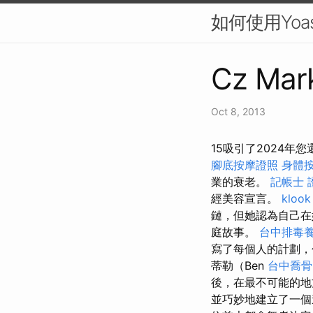
如何使用Yoas
Cz Mark
Oct 8, 2013
15吸引了2024
腳底按摩證照
身體
業的衰老。
記帳士 
經美容宣言。
kloo
鏈，但她認為自己在
庭故事。
台中排毒
寫了每個人的計劃
蒂勒（Ben
台中喬骨
後，在最不可能的
並巧妙地建立了一個