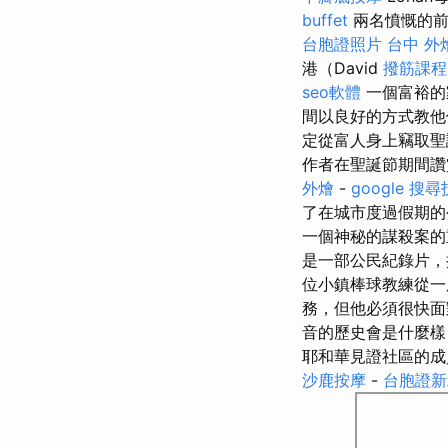
buffet
兩名憤慨的前
台胞證照片
台中 外
港（David
撥筋課程
seo軟體
一個富裕的
間以良好的方式教他
定從富人身上竊取聖
作者在聖誕節期間讚
外燴
-
google 搜
了在城市度過假期的
一個神秘的謀殺案的
是一部公民紀錄片，
位小鎮棒球教練從一
務，但他必須很快
音的歷史會是什麼
耶和華見證社區的
沙鹿按摩
-
台胞證新