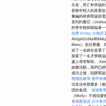
生命，死亡和幸福
督教年輕人的真實
彙編的經典聖誕節電
直到約書亞（Josh
的青年牧師面臨著一
按摩
kkday 台胞證
AbigelSzőke和Má
Blanc）前往希
述了一名婦女簽署了
探索了一名才華橫溢
盧人尋求幫助。 As
娛樂活動，我們已經
成功之後，陷阱聖
體撥筋教學
逢甲按
但並沒有那麼多（物
證的食譜。
拔罐教
（Molly）不相信
柬埔寨簽證
台中泰