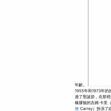
年齡。
1955年和1973年
過了聖誕節，在那裡她遇
橡膠臉的吉姆·卡里（
燴
Carrey）扮演