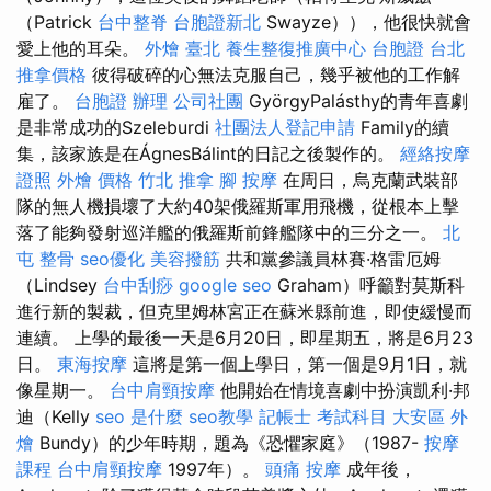
（Patrick
台中整脊
台胞證新北
Swayze）），他很快就會
愛上他的耳朵。
外燴 臺北
養生整復推廣中心
台胞證 台北
推拿價格
彼得破碎的心無法克服自己，幾乎被他的工作解
雇了。
台胞證 辦理
公司社團
GyörgyPalásthy的青年喜劇
是非常成功的Szeleburdi
社團法人登記申請
Family的續
集，該家族是在ÁgnesBálint的日記之後製作的。
經絡按摩
證照
外燴 價格
竹北 推拿
腳 按摩
在周日，烏克蘭武裝部
隊的無人機損​​壞了大約40架俄羅斯軍用飛機，從根本上擊
落了能夠發射巡洋艦的俄羅斯前鋒艦隊中的三分之一。
北
屯 整骨
seo優化
美容撥筋
共和黨參議員林賽·格雷厄姆
（Lindsey
台中刮痧
google seo
Graham）呼籲對莫斯科
進行新的製裁，但克里姆林宮正在蘇米縣前進，即使緩慢而
連續。 上學的最後一天是6月20日，即星期五，將是6月23
日。
東海按摩
這將是第一個上學日，第一個是9月1日，就
像星期一。
台中肩頸按摩
他開始在情境喜劇中扮演凱利·邦
迪（Kelly
seo 是什麼
seo教學
記帳士 考試科目
大安區 外
燴
Bundy）的少年時期，題為《恐懼家庭》（1987-
按摩
課程
台中肩頸按摩
1997年）。
頭痛 按摩
成年後，