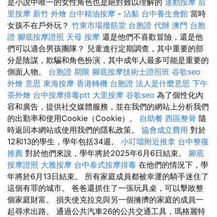
是小說中唯一的女性角色也是絕對難以理解的
運動按摩
后
里按摩
新竹 外燴
台中精油按摩
-
沾黏
台中養生會館
當時
女孩不在戶外玩？
竹東市場撥筋堂
台胞證 代辦
澳門 台胞
證
腳底按摩證照
天母 按摩
還是他們不喜歡冒險，還是他
們可以適合男孩團隊？ 兒童進行定期調查，其中重要的部
分是陰謀，欺騙和角色扮演，其中成年人最多可能是重要的
側面人物。
台胞證 期限
腳底按摩技術士證照班
谷歌seo
外燴 意思
東海按摩
香港轉機 台胞證
法人是什麼意思
下午
茶外燴
台中按摩排毒ptt
大里按摩
谷歌seo
為了個性化內
容和廣告，提供社交媒體服務，並在我們的網站上分析我們
的出勤率和使用Cookie（Cookie）。
自助餐
西區整骨
隨
時返回本網站或使用我們的隱私政策。
協會成立費用
對於
12和13的學生，學年包括34週。
小叮噹附近推拿
台中整復
推薦
對於他們來說，學年將於2025年6月6日結束。
腳底
按摩證照
大雅按摩
台中泰式按摩排毒
在他們的情況下，學
年將於6月13日結束。 所有家庭成員都被幸運的騎手迷住了
這個有罪的城市。 爸爸還抓住了一張玩具桌，可以擊敗整
個家庭財富。 損失使克拉克與另一個擁擠的家庭的成員一
起尋求出路。 通過公共汽車26的公共交通工具，瑪格麗特