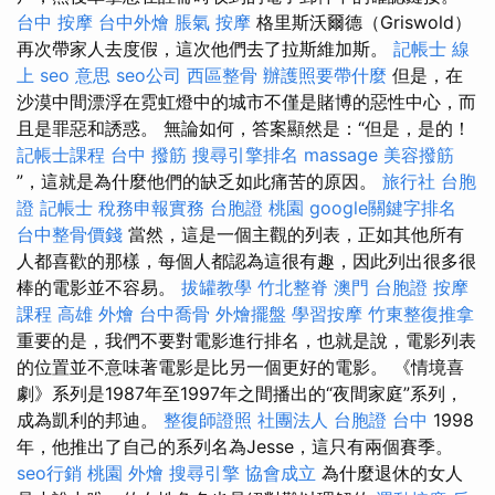
台中 按摩
台中外燴
脹氣 按摩
格里斯沃爾德（Griswold）
再次帶家人去度假，這次​​他們去了拉斯維加斯。
記帳士 線
上
seo 意思
seo公司
西區整骨
辦護照要帶什麼
但是，在
沙漠中間漂浮在霓虹燈中的城市不僅是賭博的惡性中心，而
且是罪惡和誘惑。 無論如何，答案顯然是：“但是，是的！
記帳士課程
台中 撥筋
搜尋引擎排名
massage
美容撥筋
”，這就是為什麼他們的缺乏如此痛苦的原因。
旅行社 台胞
證
記帳士 稅務申報實務
台胞證 桃園
google關鍵字排名
台中整骨價錢
當然，這是一個主觀的列表，正如其他所有
人都喜歡的那樣，每個人都認為這很有趣，因此列出很多很
棒的電影並不容易。
拔罐教學
竹北整脊
澳門 台胞證
按摩
課程
高雄 外燴
台中喬骨
外燴擺盤
學習按摩
竹東整復推拿
重要的是，我們不要對電影進行排名，也就是說，電影列表
的位置並不意味著電影是比另一個更好的電影。 《情境喜
劇》系列是1987年至1997年之間播出的“夜間家庭”系列，
成為凱利的邦迪。
整復師證照
社團法人
台胞證 台中
1998
年，他推出了自己的系列名為Jesse，這只有兩個賽季。
seo行銷
桃園 外燴
搜尋引擎
協會成立
為什麼退休的女人