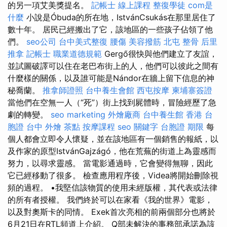
的另一項艾美獎提名。
記帳士 線上課程
整復學徒
com是
什麼
小說是Óbuda的所在地，IstvánCsukás在那里居住了
數十年。 居民已經搬出了它，該地區的一些孩子佔領了他
們。
seo公司
台中美式整復
腰傷
美容撥筋
北屯 整骨
后里
推拿
記帳士 職業道德規範
Gergő很快與他們建立了友誼，
並試圖破譯可以住在老巴布街上的人，他們可以彼此之間有
什麼樣的關係，以及誰可能是Nándor在牆上留下信息的神
秘喬蘭。
推拿師證照
台中養生會館
西屯按摩
柬埔寨簽證
當他們在空無一人（“死”）街上找到屍體時，冒險經歷了急
劇的轉變。
seo marketing
外燴廠商
台中養生館
香港 台
胞證
台中 外燴 茶點
按摩課程
seo 關鍵字
台胞證 期限
每
個人都會立即令人懷疑，並在該地區有一個銷售的報紙，以
及作家的原型IstvánGajzágó，他在荒蕪的街道上為靈感而
努力，以尋求靈感。 當電影通過時，它會變得無聊，因此
它已經移動了很多。 檢查應用程序後，Videa將開始刪除視
頻的過程。 •我堅信該物質的使用未經版權，其代表或法律
的所有者授權。 我們終於可以在家看《我的世界》電影，
以及對奧斯卡的同情。 Exek首次亮相的前兩個部分也將於
6月21日在RTL頻道上介紹。 Q部未解決的事務部承諾為該