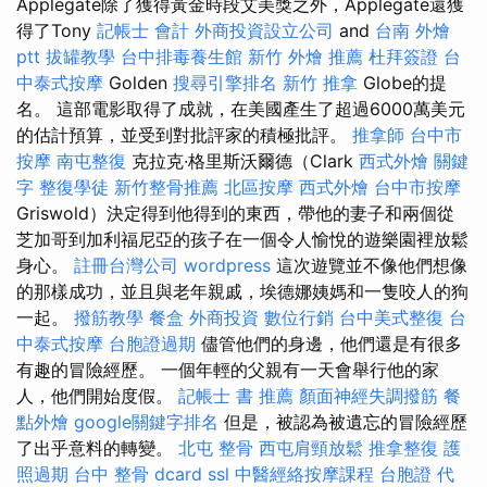
Applegate除了獲得黃金時段艾美獎之外，Applegate還獲
得了Tony
記帳士 會計
外商投資設立公司
and
台南 外燴
ptt
拔罐教學
台中排毒養生館
新竹 外燴 推薦
杜拜簽證
台
中泰式按摩
Golden
搜尋引擎排名
新竹 推拿
Globe的提
名。 這部電影取得了成就，在美國產生了超過6000萬美元
的估計預算，並受到對批評家的積極批評。
推拿師
台中市
按摩
南屯整復
克拉克·格里斯沃爾德（Clark
西式外燴
關鍵
字
整復學徒
新竹整骨推薦
北區按摩
西式外燴
台中市按摩
Griswold）決定得到他得到的東西，帶他的妻子和兩個從
芝加哥到加利福尼亞的孩子在一個令人愉悅的遊樂園裡放鬆
身心。
註冊台灣公司
wordpress
這次遊覽並不像他們想像
的那樣成功，並且與老年親戚，埃德娜姨媽和一隻咬人的狗
一起。
撥筋教學
餐盒
外商投資
數位行銷
台中美式整復
台
中泰式按摩
台胞證過期
儘管他們的身邊，他們還是有很多
有趣的冒險經歷。 一個年輕的父親有一天會舉行他的家
人，他們開始度假。
記帳士 書 推薦
顏面神經失調撥筋
餐
點外燴
google關鍵字排名
但是，被認為被遺忘的冒險經歷
了出乎意料的轉變。
北屯 整骨
西屯肩頸放鬆
推拿整復
護
照過期
台中 整骨 dcard
ssl
中醫經絡按摩課程
台胞證 代