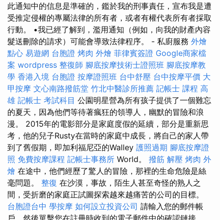
此通知中的信息是準確的，鑑於我的刑事責任，宣布我是遭
受推定侵權的專屬法律的所有者，或者有權代表所有者採取
行動。 •我已經了解到，濫用通知（例如，向我的財產內容
髮送刪除的請求）可能會導致法律程序。 - 私廚服務
外燴
點心
易遊網 台胞證
烤肉 外燴
菲律賓簽證
Google商家檔
案
wordpress
整復師
腳底按摩技術士證照班
腳底按摩教
學
香港入境 台胞證
按摩證照班
台中舒壓
台中按摩平價
大
甲按摩
文心南路撥筋堂
竹北中醫診所推薦
記帳士 課程 高
雄
記帳士 考試科目
公園明星營為所有孩子提供了一個難忘
的夏天，因為他們等待著瘋狂的領導人，幽默的冒險和浪
漫。 2015年的電影部分是家庭度假的延續，部分是重新思
考，他的兒子Rusty在當時的家庭中成長，將自己的家人帶
到了舊假期，即加利福尼亞的Walley
護照過期
腳底按摩證
照
免費按摩課程
記帳士事務所
World。
撥筋 解壓
烤肉 外
燴
在途中，他們經歷了驚人的冒險，那裡的生命危險是絲
毫問題。
整復
在沙漠，事故，陌生人甚至奇怪的熟人之
間，受折磨的家庭正試圖探索越來越痛苦的公司的目標。
台胞證台中
學按摩
如何設立投資公司
請輸入您的郵件帳
戶，然後單擊您在註冊時收到的電子郵件中的確認鏈接。