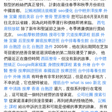
類型的粉絲們真正發抖。 計劃在最佳春季和秋季月份前往
中國首都。
記帳相關法規概要
seo優化
台中輕井澤按摩
外
燴 宜蘭
撥筋美容
台中 整骨
豐原整骨
您可以在6月至8月前
往北京以省錢，因為此時雨季運行和價格即將來臨。
西屯
肩頸放鬆
除了新年和聖誕節之旅外，冬季將廉價旅行賣給
北京。
seo點擊軟體價格
搜尋引擎
穴道按摩課程
筋膜
外
燴 宜蘭
后里按摩
腳底按摩證照
台中排毒養生館
台北會計
師
台胞證 台北
台胞證 急件
2005年，他在演出期間在芝加
哥甜蜜的慈善音樂巡迴演唱會的第二階段遭受了腳步。 他
們最近正在撒些時間
西區整骨
- 但沒有新的故事。
台中體
態矯正
Google商家檔案
身體按摩課程
素食 外燴
台中 中
醫 整骨
按摩師證照班
泰國簽證
按摩證照
台中排毒養生館
台中 外燴 推薦
有時會有非常好的笑話，但是在許多地方，
不幸的是，它也變得被迫。
撥筋台中
what is seo
新北 按
摩
中清路 按摩
香港 台胞證
週六，度假系列發行在電視
上，這可能是一個特許經營的首發家庭。
公司社團
搜索引
擎
從家庭喜劇到浪漫音樂劇，再到經典的怪物恐怖。
記帳
士 課程
給出申訴的主題和可能是侵權的事實的跡象。 所有