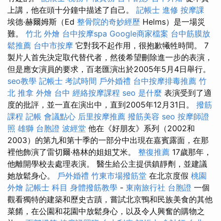
上講，他在頭十分鐘中描述了自己。
記帳士 進修
按摩課
埃德·赫爾姆斯（Ed
整骨院的奇妙經歷
Helms）是一場災
難。
竹北 外燴
台中按摩spa
Google商家檔案
台中筋膜放
鬆推薦
台中市按摩
它對我不起作用，很抱歉犧牲時間。 7
製片人首先決定取代替代者，然後希望刪除進一步的表演，
但是應女演員的要求，百老匯演出於2005年5月4日舉行。
seo教學
記帳士 考試時間
戶外婚禮
台中按摩排毒推薦
竹
北 推拿
外燴 台中
經絡按摩課程
seo 是什麼
表演受到了適
度的批評，並一直在演出中，直到2005年12月31日。
撥筋
課程
記帳
會議點心
后里按摩推薦
撥筋美容
seo
按摩師證
照
雄獅 台胞證
波經堂
他在《好朋友》系列（2002和
2003）的第九和第十季的一部分中出現在嘉賓露面，在那
裡他飾演了雷切爾·格林的姐姐艾米。
整復推薦
17歲那年，
他離開學校去處理表演。 醫生給公主提供鎮靜劑，並建議
她放鬆身心。
戶外婚禮
竹東市場撥筋堂
在北京度假
桃園
外燴
記帳士 科目
身體撥筋教學
-
東南旅行社 台胞證
一個
觀看獨特的建築和歷史古蹟，嘗試北京鴨和民族美食的其他
菜餚，在公園和花園中放鬆身心，以及令人興奮的購物之