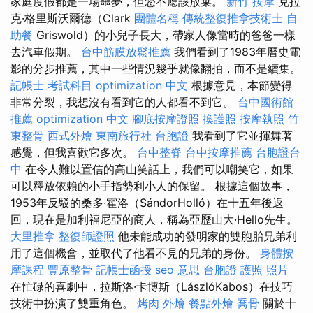
家庭度假都是一場噩夢，但您不應該放棄。
新竹 按摩
克拉
克·格里斯沃爾德（Clark
團體名稱
傳統整復推拿技術士
自
助餐
Griswold）的小兒子長大，帶家人像當時的爸爸一樣
去汽車假期。
台中筋膜放鬆推薦
我們看到了1983年曆史電
影的分步推薦，其中一些情況幾乎就像翻拍，而不是續集。
記帳士 考試科目
optimization 中文
根據意見，本節變得
非常分裂，我想沒有看到它的人都看不到它。
台中國術館
推薦
optimization 中文
腳底按摩證照
換護照
按摩執照
竹
東整骨
西式外燴
東南旅行社 台胞證
我看到了它並揮舞著
感覺，但我喜歡它多次。
台中整脊
台中按摩推薦
台胞證台
中
在令人難以置信的高山笑話上，我們可以嘲笑它，如果
可以釋放依賴的小手指勢利小人的保留。 根據這個故事，
1953年反駁的桑多·霍洛（SándorHolló）在十五年後返
回，現在是加利福尼亞的商人，稱為亞歷山大·Hello先生。
大里推拿
整復師證照
他未能成功的發明家的雙胞胎兄弟利
用了這個機會，並取代了他看不見的兄弟的身份。
身體按
摩課程
豐原整骨
記帳士函授
seo 意思
台胞證 護照 照片
在忙碌的喜劇中，拉斯洛·卡博斯（LászlóKabos）在技巧
技術中扮演了雙重角色。
烤肉 外燴
餐點外燴
喬骨
關於十