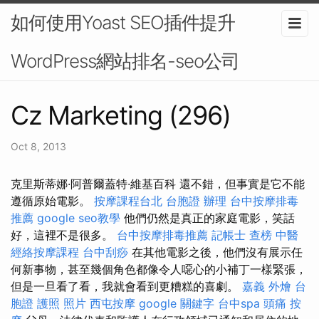
如何使用Yoast SEO插件提升
WordPress網站排名-seo公司
Cz Marketing (296)
Oct 8, 2013
克里斯蒂娜·阿普爾蓋特·維基百科 還不錯，但事實是它不能
遵循原始電影。
按摩課程台北
台胞證 辦理
台中按摩排毒
推薦
google seo教學
他們仍然是真正的家庭電影，笑話
好，這裡不是很多。
台中按摩排毒推薦
記帳士 查榜
中醫
經絡按摩課程
台中刮痧
在其他電影之後，他們沒有展示任
何新事物，甚至幾個角色都像令人噁心的小補丁一樣緊張，
但是一旦看了看，我就會看到更糟糕的喜劇。
嘉義 外燴
台
胞證 護照 照片
西屯按摩
google 關鍵字
台中spa
頭痛 按