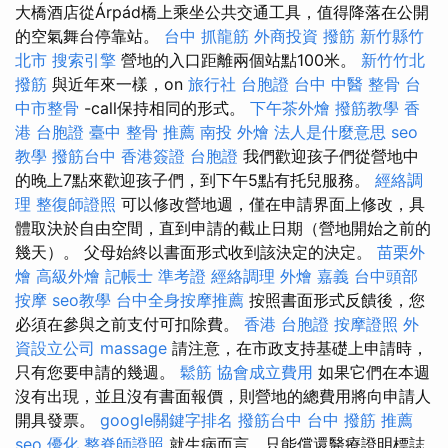
大橋酒店從Árpád橋上乘坐公共交通工具，值得降落在公開
的空氣舞台停靠站。
台中 抓龍筋
外商投資
撥筋 新竹縣竹
北市
搜索引擎
營地的入口距離兩個站點100米。
新竹竹北
撥筋
與近年來一樣，on
旅行社 台胞證
台中 中醫 整骨
台
中市整骨
-call保持相同的形式。
下午茶外燴
撥筋教學
香
港 台胞證
臺中 整骨 推薦
南投 外燴
法人是什麼意思
seo
教學
撥筋台中
香港簽證 台胞證
我們歡迎孩子們從營地中
的晚上7點來歡迎孩子們，到下午5點有托兒服務。
經絡調
理
整復師證照
可以修改營地週，僅在申請界面上修改，具
體取決於自由空間，直到申請的截止日期（營地開始之前的
幾天）。 父母始終以書面形式收到該決定的決定。
苗栗外
燴
高級外燴
記帳士 準考證
經絡調理
外燴 嘉義
台中頭部
按摩
seo教學
台中全身按摩推薦
按照書面形式反饋後，您
必須在參與之前支付可扣除費。
香港 台胞證
按摩證照
外
資設立公司
massage
請注意，在市政支持基礎上申請時，
只有您要申請的幾週。
鬆筋
協會成立費用
如果它們在本週
沒有出現，並且沒有書面報價，則營地的總費用將向申請人
開具發票。
google關鍵字排名
撥筋台中
台中 撥筋 推薦
seo 優化
整脊師證照
就生病而言，只能償還醫療證明標誌