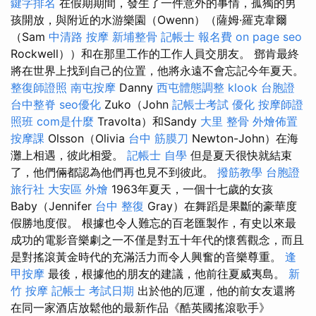
鍵字排名
在假期期間，發生了一件意外的事情，孤獨的男
孩開放，與附近的水游樂園（Owenn）（薩姆·羅克韋爾
（Sam
中清路 按摩
新埔整骨
記帳士 報名費
on page seo
Rockwell））和在那里工作的工作人員交朋友。 鄧肯最終
將在世界上找到自己的位置，他將永遠不會忘記今年夏天。
整復師證照
南屯按摩
Danny
西屯體態調整
klook 台胞證
台中整脊
seo優化
Zuko（John
記帳士考試
優化
按摩師證
照班
com是什麼
Travolta）和Sandy
大里 整骨
外燴佈置
按摩課
Olsson（Olivia
台中 筋膜刀
Newton-John）在海
灘上相遇，彼此相愛。
記帳士 自學
但是夏天很快就結束
了，他們倆都認為他們再也見不到彼此。
撥筋教學
台胞證
旅行社
大安區 外燴
1963年夏天，一個十七歲的女孩
Baby（Jennifer
台中 整復
Gray）在舞蹈是果斷的豪華度
假勝地度假。 根據也令人難忘的百老匯製作，有史以來最
成功的電影音樂劇之一不僅是對五十年代的懷舊觀念，而且
是對搖滾黃金時代的充滿活力而令人興奮的音樂尊重。
逢
甲按摩
最後，根據他的朋友的建議，他前往夏威夷島。
新
竹 按摩
記帳士 考試日期
出於他的厄運，他的前女友還將
在同一家酒店放鬆他的最新作品《酷英國搖滾歌手》