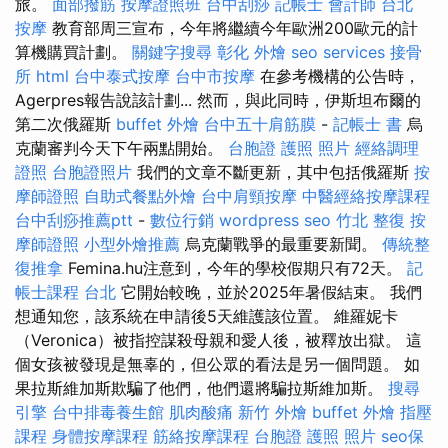
旅。
面部撥筋
按摩證照班
台中刮痧
記帳士 會計師
台北
按摩
教育部周三宣布，今年將繼續今年歐洲200歐元的計
算機購買計劃。
關鍵字搜尋
彰化 外燴
seo services
接骨
所
html
台中泰式按摩
台中市按摩
在參考機構的公告時，
Agerpres報告說該計劃... 然而，與此同時，伊斯坦布爾的
第二次俄羅斯
buffet 外燴
台中五十肩筋膜
-
記帳士 書
烏
克蘭審判今天下午兩點開始。
台胞證 護照 照片
經絡調理
證照
台胞證照片
我們的文章不斷更新，其中包括俄羅斯
按
摩師證照
自助式餐點外燴
台中肩頸按摩
中醫經絡按摩課程
台中刮痧推薦ptt
-
數位行銷
wordpress seo
竹北 整復
按
摩師證照
小型外燴推薦
烏克蘭戰爭的最重要新聞。
傳統整
復推拿
Femina.hu注意到，今年的學校假期只有72天。
記
帳士課程 台北
它開始較晚，並於2025年暑假結束。 我們
想通知您，該系統在申請後5天維護該位置。 維羅妮卡
（Veronica）被指控謀殺母親和愛人後，被釋放出獄。 這
個女孩被發現是無辜的，但公眾的看法是另一個問題。 如
果拉斯維加斯欺騙了他們，他們還將騙拉斯維加斯。
搜尋
引擎
台中排毒養生館
肌肉酸痛
新竹 外燴
buffet 外燴
指壓
課程
身體按摩課程
筋絡按摩課程
台胞證 護照 照片
seo保