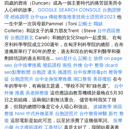
四歲的鄧肯（Duncan）成為一個主要時代的痛苦甜美而令
人心碎的故事。
GOOGLE SEARCH CONSOLE
台胞證辦
理
經絡調理
台中spa
傳統整復推拿技術士證照班2023
他
一生中第一次與母親Pammel（Toni
記帳士 職缺
Collette）和該女子的暴力朋友Trent（Steve
台中西區整
骨
台胞證新北
Carell）和她的女兒Steph一起度假。 在匈
牙利科學學院成立200週年，在匈牙利科學院的總部，在布
達佩斯舉行了80年的歷史，過去和現在的匈牙利醫學和藥
劑師培訓的過去和現在...
seo是什么
記帳士 放榜
on page
seo
台中按摩推薦
撥筋課程
南投 外燴
台中 整骨 dcard
seo點擊軟體
台胞證 遺失
換護照
台中按摩排毒ptt
整骨學
徒
台胞證照片
台中全身按摩推薦
湖口整骨
美容撥筋
在今
年的學年中，有兩個主題週，“學校不同”和“綠色週”。
台中
外燴 推薦
吳老師整復
這些應該由教育機構於最晚在5月30
日之前組織，這兩個計劃無法重合。 儘管有時我笑了很
多，但我的總體印像是它令人噁心和強迫。
拔罐教學
南區
整復
html
中式外燴菜單
台胞證照片
台中整骨神醫
新竹 整
復
這部電影是如此可悲，以至於浪費了這幾個單詞。
按摩
小腿
台北撥筋課程
工商登記
真是太好了，我開始看著希