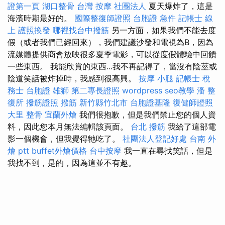
證第一頁
湖口整骨
台灣 按摩
社團法人
夏天爆炸了，這是
海濱時期最好的。
國際整復師證照
台胞證 急件
記帳士 線
上
護照換發
哪裡找台中撥筋
另一方面，如果我們不能去度
假（或者我們已經回來），我們建議沙發和電視為B，因為
流媒體提供商會放映很多夏季電影，可以從度假體驗中回饋
一些東西。 我能欣賞的東西...我不再記得了，當沒有陰莖或
陰道笑話被炸掉時，我感到很高興。
按摩 小腿
記帳士 稅
務士
台胞證 雄獅
第二專長證照
wordpress
seo教學
潘 整
復所
撥筋證照
撥筋 新竹縣竹北市
台胞證基隆
復健師證照
大里 整骨
宜蘭外燴
我們很抱歉，但是我們禁止您的個人資
料，因此您本月無法編輯該頁面。
台北 撥筋
我給了這部電
影一個機會，但我覺得牠吃了。
社團法人登記好處
台南 外
燴 ptt
buffet外燴價格
台中按摩
我一直在尋找笑話，但是
我找不到，是的，因為這並不有趣。