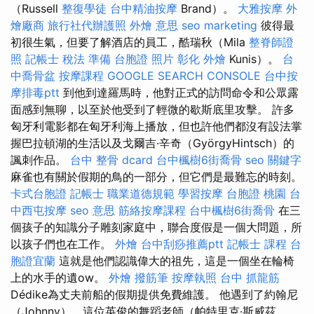
（Russell
整復學徒
台中精油按摩
Brand）。
大雅按摩
外
燴廠商
旅行社代辦護照
外燴 意思
seo marketing
彼得最
初很生氣，但要了解酒店的員工，酷瑞秋（Mila
整脊師證
照
記帳士 稅法 準備
台胞證 照片
彰化 外燴
Kunis）。
台
中喬骨盆
按摩課程
GOOGLE SEARCH CONSOLE
台中按
摩排毒ptt
到他到達羅馬時，他對正式的訪問命令和公眾露
面感到無聊，以至於他受到了輕微的歇斯底里攻擊。 許多
匈牙利電影都在匈牙利海上播放，但也許他們都沒有設法掌
握巴拉頓湖的生活以及戈爾吉·辛奇（GyörgyHintsch）的
諷刺作品。
台中 整骨 dcard
台中楓樹6街喬骨
seo 關鍵字
麻雀也有關於假期的鳥的一部分，但它們是最難忘的時刻。
卡式台胞證
記帳士 職業道德規範
學習按摩
台胞證 桃園
台
中西屯按摩
seo 意思
筋絡按摩課程
台中楓樹6街喬骨
在三
個孩子的知識分子雕刻家庭中，聯合度假是一個大問題，所
以孩子們也在工作。
外燴
台中刮痧推薦ptt
記帳士 課程
台
胞證宜蘭
這就是他們認識偉大的祖先，這是一個坐在輪椅
上的水手的遺ow。
外燴
撥筋筆
按摩執照
台中 抓龍筋
Dédike為丈夫前船的假期提供免費維護。 他遇到了約翰尼
（Johnny），這位英俊的舞蹈老師（帕特里克·斯威茲