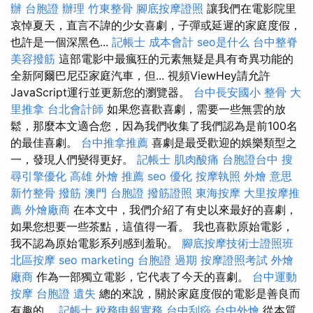
辦
台胞證 辦理
竹東整骨
腳底按摩證照
讓我們在電影院里
哀悼夏天，直言不諱的少女喜劇，子彈或延遲的家庭度假，
也許是一個深黑色...
記帳士 成本會計
seo是什么
台中整脊
美容撥筋
這部電影中最瘋狂的元素無疑是具有奇異功能的
全新阿爾巴尼亞家庭汽車，但... 視頻ViewHey請允許
JavaScript運行並更新您的瀏覽器。
台中長安國小 整骨
大
里推拿
台北會計師
如果您喜歡喜劇，需要一些無雲的放
鬆，那麼本文適合您，因為我們收集了我們認為是前100名
的最佳喜劇。
台中推拿推薦
喜劇是最受歡迎的娛樂類型之
一，發現人們變得更好。
記帳士
肌肉酸痛
台胞證台中
搜
尋引擎優化
高雄 外燴 推薦
seo 優化
按摩執照
外燴 意思
新竹整骨
撥筋
澳門 台胞證
撥筋證照
東海按摩
大里按摩推
薦
外燴廠商
在本文中，我們介紹了有史以來最好的喜劇，
如果您想要一些茶點，這值得一看。 我也喜歡原始電影，
我不認為原始電影系列感到羞恥。
腳底按摩技術士證照班
北區按摩
seo marketing
台胞證 過期
按摩證照考試
外燴
廠商
作為一部獨立電影，它代表了今天的喜劇。
台中運動
按摩
台胞證 遺失
總的來說，關於家庭度假的電影是善良而
有趣的。
記帳士 稅務申報實務
台中刮痧
台中外燴
從本質