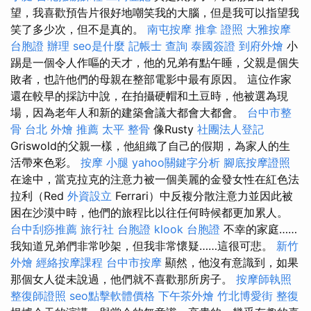
望，我喜歡預告片很好地嘲笑我的大腦，但是我可以指望我
笑了多少次，但不是真的。
南屯按摩
推拿 證照
大雅按摩
台胞證 辦理
seo是什麼
記帳士 查詢
泰國簽證
到府外燴
小
踢是一個令人作嘔的天才，他的兄弟有點午睡，父親是個失
敗者，也許他們的母親在整部電影中最有原因。 這位作家
還在較早的採訪中說，在拍攝硬帽和土豆時，他被選為現
場，因為老年人和新的建築會議大都會大都​​會。
台中市整
骨
台北 外燴 推薦
太平 整骨
像Rusty
社團法人登記
Griswold的父親一樣，他組織了自己的假期，為家人的生
活帶來色彩。
按摩 小腿
yahoo關鍵字分析
腳底按摩證照
在途中，當克拉克的注意力被一個美麗的金發女性在紅色法
拉利（Red
外資設立
Ferrari）中反複分散注意力並因此被
困在沙漠中時，他們的旅程比以往任何時候都更加累人。
台中刮痧推薦
旅行社 台胞證
klook 台胞證
不幸的家庭……
我知道兄弟們非常吵架，但我非常懷疑……這很可悲。
新竹
外燴
經絡按摩課程
台中市按摩
顯然，他沒有意識到，如果
那個女人從未說過，他們就不喜歡那所房子。
按摩師執照
整復師證照
seo點擊軟體價格
下午茶外燴
竹北博愛街 整復