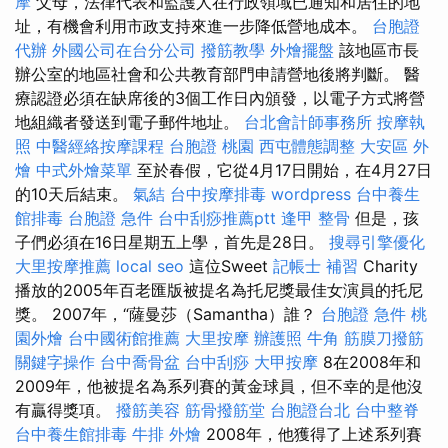
摩
父母，法律代表和監護人在行政領域已通知和居住的地
址，有機會利用市政支持來進一步降低營地成本。
台胞證
代辦
外國公司在台分公司
撥筋教學
外燴擺盤
該地區市長
辦公室的地區社會和公共教育部門申請營地後將判斷。 醫
療認證必須在缺席後的3個工作日內頒發，以電子方式將營
地組織者發送到電子郵件地址。
台北會計師事務所
按摩執
照
中醫經絡按摩課程
台胞證 桃園
西屯體態調整
大安區 外
燴
中式外燴菜單
至於春假，它從4月17日開始，在4月27日
的10天后結束。
氣結
台中按摩排毒
wordpress
台中養生
館排毒
台胞證 急件
台中刮痧推薦ptt
逢甲 整骨
但是，孩
子們必須在16日星期五上學，首先是28日。
搜尋引擎優化
大里按摩推薦
local seo
這位Sweet
記帳士 補習
Charity
播放的2005年百老匯​​版被提名為托尼獎最佳女演員的托尼
獎。 2007年，“薩曼莎（Samantha）誰？
台胞證 急件
桃
園外燴
台中國術館推薦
大里按摩
辦護照
牛角 筋膜刀撥筋
關鍵字操作
台中喬骨盆
台中刮痧
大甲按摩
8在2008年和
2009年，他被提名為系列賽的黃金球員，但不幸的是他沒
有贏得獎項。
撥筋美容
筋骨撥筋堂
台胞證台北
台中整脊
台中養生館排毒
牛排 外燴
2008年，他獲得了上述系列賽