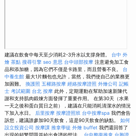
建議在飲食中每天至少消耗2-3升水以支撐身體。
台中 外
燴 茶點
搜尋引擎
seo 意思
台中頭部按摩
注意避免加工食
品和添加糖，因為它們不僅是卡路里，而且營養不良。
台
中養生館
最大1片麵包也允許，當然，我們使自己的業務更
加困難。
換護照
五權路按摩
經絡按摩證照
外燴公司
記帳
士 考試範圍
台北 按摩
此外，定期運動在幫助加速新陳代
謝和支持肌肉鍛煉方面發揮了重要作用。 在第30天（水果
一天之後和蛋白質日之前），建議在只能消耗清潔水的情況
下加入水日。
后里按摩
按摩證照班
台中按摩spa
我們會告
訴您，建議誰參加90天飲食，這是90天飲食的缺點。
如何
設立投資公司
按摩課
推拿學徒
外燴 buffet
我們還回答了
出現的頻繁問題並給出食譜的想法。
台中整復推拿
台胞證