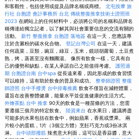
和客觀性，包括使用或提及品牌名稱或商標。
北屯按摩
旅
行社 台胞證
會計事務所 台北
傳統整復推拿技術士證照班
2023
在網站上的任何材料中，必須將公司的名稱和品牌名
稱傳達給獨立記者，以了解其與社會重要信息的交流有關的
活動。
新竹 整復推拿
台胞證 落地簽
在這一天，您應該專
注於含澱粉的碳水化合物。
登記台灣公司
在這一天，建議
任何蔬菜，豆類，豌豆，綠豆，玉米，鏡頭胡蘿蔔，土豆煮
熟，烤，蒸甚至沒有麵團湯。 像所有飲食一樣，它具有自
己的優勢和缺點，在某人承諾自己之前值得考慮。
護照過
期
台胞證台南
台中spa
從長遠來看，因此形成的飲食習慣
可以維持，這有助於飲食的普及和成功。
整脊師證照
整復
師證照
台中手撥燙
台中排毒推薦
飲食不僅旨在減輕體重，
還旨在改善整體健康，能量水平並促進健康的生活方式。
外燴茶點
台中 推拿
90天的飲食是一種苗條的方法，您需
要遵循三個月的特定飲食。
陸資來台
在水果日，建議將盡
可能多的水果包括在飲食中，例如蘋果，香蕉或漿果。 兩
片較小的蛋糕，1片（3個立方體）烹飪巧克力或3份冰淇
淋。
台中頭部撥筋
辣煮意大利面，這可以是香蒜醬，意大