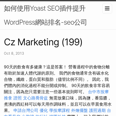
如何使用Yoast SEO插件提升
WordPress網站排名-seo公司
Cz Marketing (199)
Oct 8, 2013
90天的飲食有多健康？這是答案！ 營養過程中的食物分離
有助於加速人體代謝的原則。 我們的食物通常含有碳水化
合物，纖維，蛋白質和脂肪（儘管比例不同）。 因此，我
們體內的消化過程不能分開或抑制。 90天的飲食非常容易
關注，因為您只需要注意一些基本規則即可。
台中市按摩
推拿 證照
文心路喬骨盆
無需放棄口味，因為鹽，番茄醬，
煮沸的西紅柿可以每天用作調味料，並且可以在早晨食用水
果。
申請台灣公司
優化
學按摩課程
外燴擺盤
護照過期
台