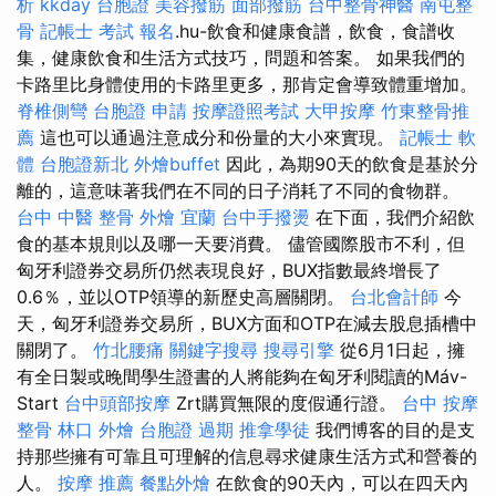
析
kkday 台胞證
美容撥筋
面部撥筋
台中整骨神醫
南屯整
骨
記帳士 考試 報名
.hu-飲食和健康食譜，飲食，食譜收
集，健康飲食和生活方式技巧，問題和答案。 如果我們的
卡路里比身體使用的卡路里更多，那肯定會導致體重增加。
脊椎側彎
台胞證 申請
按摩證照考試
大甲按摩
竹東整骨推
薦
這也可以通過注意成分和份量的大小來實現。
記帳士 軟
體
台胞證新北
外燴buffet
因此，為期90天的飲食是基於分
離的，這意味著我們在不同的日子消耗了不同的食物群。
台中 中醫 整骨
外燴 宜蘭
台中手撥燙
在下面，我們介紹飲
食的基本規則以及哪一天要消費。 儘管國際股市不利，但
匈牙利證券交易所仍然表現良好，BUX指數最終增長了
0.6％，並以OTP領導的新歷史高層關閉。
台北會計師
今
天，匈牙利證券交易所，BUX方面和OTP在減去股息插槽中
關閉了。
竹北腰痛
關鍵字搜尋
搜尋引擎
從6月1日起，擁
有全日製或晚間學生證書的人將能夠在匈牙利閱讀的Máv-
Start
台中頭部按摩
Zrt購買無限的度假通行證。
台中 按摩
整骨
林口 外燴
台胞證 過期
推拿學徒
我們博客的目的是支
持那些擁有可靠且可理解的信息尋求健康生活方式和營養的
人。
按摩 推薦
餐點外燴
在飲食的90天內，可以在四天內