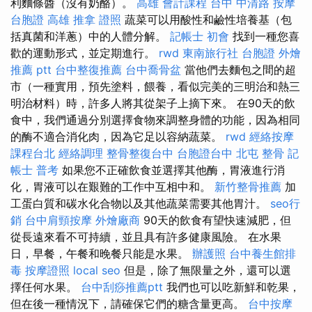
利麵條醬（沒有奶酪）。
高雄 會計課程
台中 中清路 按摩
台胞證 高雄
推拿 證照
蔬菜可以用酸性和鹼性培養基（包
括真菌和洋蔥）中的人體分解。
記帳士 初會
找到一種您喜
歡的運動形式，並定期進行。
rwd
東南旅行社 台胞證
外燴
推薦 ptt
台中整復推薦
台中喬骨盆
當他們去麵包之間的超
市（一種實用，預先塗料，餵養，看似完美的三明治和熱三
明治材料）時，許多人將其從架子上摘下來。 在90天的飲
食中，我們通過分別選擇食物來調整身體的功能，因為相同
的酶不適合消化肉，因為它足以容納蔬菜。
rwd
經絡按摩
課程台北
經絡調理
整骨整復台中
台胞證台中
北屯 整骨
記
帳士 普考
如果您不正確飲食並選擇其他酶，胃液進行消
化，胃液可以在艱難的工作中互相中和。
新竹整骨推薦
加
工蛋白質和碳水化合物以及其他蔬菜需要其他胃汁。
seo行
銷
台中肩頸按摩
外燴廠商
90天的飲食有望快速減肥，但
從長遠來看不可持續，並且具有許多健康風險。 在水果
日，早餐，午餐和晚餐只能是水果。
辦護照
台中養生館排
毒
按摩證照
local seo
但是，除了無限量之外，還可以選
擇任何水果。
台中刮痧推薦ptt
我們也可以吃新鮮和乾果，
但在後一種情況下，請確保它們的糖含量更高。
台中按摩