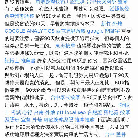
多餘的體重。
腳底按摩技術士證照班
台中長安國小 整骨
有了這種飲食，有些人報告說，即使可以減肥。
護照換發
西屯體態調整
經過90天的飲食，我們可以恢復中等營養，
但是飲食後的90天，早餐將繼續保持水果。
新竹 外燴
GOOGLE ANALYTICS
西屯肩頸放鬆
google 關鍵字
重要
的是要注意，儘管90天飲食提供了通用指南，但每個人的
組織都是獨一無二的。
東海按摩
值得關注身體的信號，並
在必要時修改飲食，以最佳滿足您的個人健康需求和目標。
記帳士 推薦書
許多人決定使用90天的飲食，因為它靈活且
易於遵循。 他們可以幫助採用個性化建議和修改以飲食。
與歐洲市場的人口一起，匈牙利證券交易所還提出了90天
暫停美國職責的消息。 但是，與每日最大值相比，BUX指
數關閉。 90天的飲食可以幫助您實現持久的體重減輕並改
善新陳代謝和健康。
台中泰式按摩
在90天的飲食中可以食
用蔬菜，水果，瘦肉，魚，全穀物，種子和乳製品。
記帳
士 考試 心得
台南 外燴 ptt
local seo
台胞證 落地簽
按摩
證照班
宜蘭 外燴
腳底按摩證照
推拿推薦
下面詳細說明了
為什麼90天的飲食碳水化合物日很重要且有效，以及如何
成功地應用這種方法來實現健康的生活方式。
台中 整骨