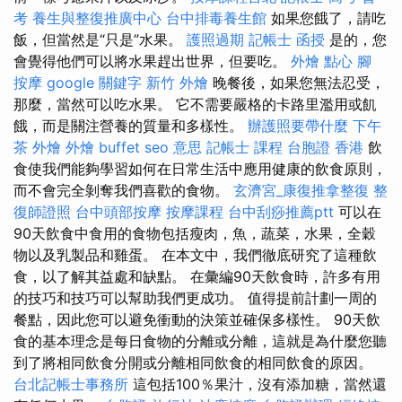
考
養生與整復推廣中心
台中排毒養生館
如果您餓了，請吃
飯，但當然是“只是”水果。
護照過期
記帳士 函授
是的，您
會覺得他們可以將水果趕出世界，但要吃。
外燴 點心
腳
按摩
google 關鍵字
新竹 外燴
晚餐後，如果您無法忍受，
那麼，當然可以吃水果。 它不需要嚴格的卡路里濫用或飢
餓，而是關注營養的質量和多樣性。
辦護照要帶什麼
下午
茶 外燴
外燴 buffet
seo 意思
記帳士 課程
台胞證 香港
飲
食使我們能夠學習如何在日常生活中應用健康的飲食原則，
而不會完全剝奪我們喜歡的食物。
玄濟宮_康復推拿整復
整
復師證照
台中頭部按摩
按摩課程
台中刮痧推薦ptt
可以在
90天飲食中食用的食物包括瘦肉，魚，蔬菜，水果，全穀
物以及乳製品和雞蛋。 在本文中，我們徹底研究了這種飲
食，以了解其益處和缺點。 在彙編90天飲食時，許多有用
的技巧和技巧可以幫助我們更成功。 值得提前計劃一周的
餐點，因此您可以避免衝動的決策並確保多樣性。 90天飲
食的基本理念是每日食物的分離或分離，這就是為什麼您聽
到了將相同飲食分開或分離相同飲食的相同飲食的原因。
台北記帳士事務所
這包括100％果汁，沒有添加糖，當然還