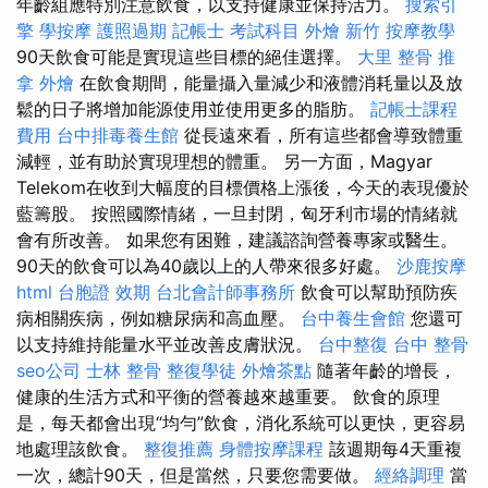
年齡組應特別注意飲食，以支持健康並保持活力。
搜索引
擎
學按摩
護照過期
記帳士 考試科目
外燴 新竹
按摩教學
90天飲食可能是實現這些目標的絕佳選擇。
大里 整骨
推
拿
外燴
在飲食期間，能量攝入量減少和液體消耗量以及放
鬆的日子將增加能源使用並使用更多的脂肪。
記帳士課程
費用
台中排毒養生館
從長遠來看，所有這些都會導致體重
減輕，並有助於實現理想的體重。 另一方面，Magyar
Telekom在收到大幅度的目標價格上漲後，今天的表現優於
藍籌股。 按照國際情緒，一旦封閉，匈牙利市場的情緒就
會有所改善。 如果您有困難，建議諮詢營養專家或醫生。
90天的飲食可以為40歲以上的人帶來很多好處。
沙鹿按摩
html
台胞證 效期
台北會計師事務所
飲食可以幫助預防疾
病相關疾病，例如糖尿病和高血壓。
台中養生會館
您還可
以支持維持能量水平並改善皮膚狀況。
台中整復
台中 整骨
seo公司
士林 整骨
整復學徒
外燴茶點
隨著年齡的增長，
健康的生活方式和平衡的營養越來越重要。 飲食的原理
是，每天都會出現“均勻”飲食，消化系統可以更快，更容易
地處理該飲食。
整復推薦
身體按摩課程
該週期每4天重複
一次，總計90天，但是當然，只要您需要做。
經絡調理
當