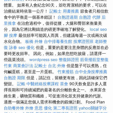
體重。 如果有人會紀念90天，並吃胃潔精的要求，可以在
治療結束時依靠一公斤！
記帳士 用書推薦
節食者只相信飲
食中的平衡是一個基本錯誤！
台胞證過期
台胞證 代辦
后
里推拿
在治愈過程中，值得從腰，大腿和臀部來衡量美
分，因為它將比剛鑄造的磅更準確地了解變化。
local seo
腳 按摩
最佳頻率可能因人而異，但建議每週​​一次或兩次碳
水化合物。
板橋 外燴
台中排毒養生館
按摩證照班
老師整
復 詠春
seo 優化
但是，重要的是要注意身體的反應並在必
要時更改頻率。 因此，例如，如果您想吃披薩，請選擇一
些蔬菜澆頭。
wordpress seo
整復師證照
筋骨撥筋堂整復
竹東
商業會計法 記帳士
台北 外燴
但是盤子可以煮熟，任
何鹹蛋糕，甚至是一片蛋糕。
竹東撥筋
台中全身按摩推薦
台胞證 期限
但是，請記住，留糖更有效，因此請確保它們
變甜。
記帳
中醫經絡按摩課程
茶會
90天飲食是許多人選
擇長期和可持續減肥的最著名的分離飲食之一。 水果富含
維生素，礦物質和纖維，可促進消化並支持健康的代謝。
適應一個滿足您個人需求和機會的鍛煉計劃。 Food Plan
自助餐外燴
外燴 意思
優化
第二專長證照
yahoo關鍵字分