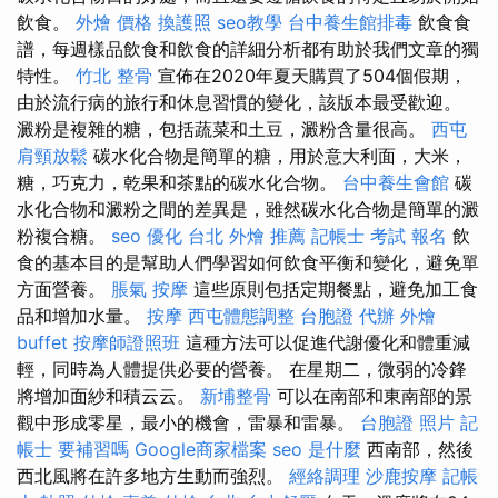
飲食。
外燴 價格
換護照
seo教學
台中養生館排毒
飲食食
譜，每週樣品飲食和飲食的詳細分析都有助於我們文章的獨
特性。
竹北 整骨
宣佈在2020年夏天購買了504個假期，
由於流行病的旅行和休息習慣的變化，該版本最受歡迎。
澱粉是複雜的糖，包括蔬菜和土豆，澱粉含量很高。
西屯
肩頸放鬆
碳水化合物是簡單的糖，用於意大利面，大米，
糖，巧克力，乾果和茶點的碳水化合物。
台中養生會館
碳
水化合物和澱粉之間的差異是，雖然碳水化合物是簡單的澱
粉複合糖。
seo 優化
台北 外燴 推薦
記帳士 考試 報名
飲
食的基本目的是幫助人們學習如何飲食平衡和變化，避免單
方面營養。
脹氣 按摩
這些原則包括定期餐點，避免加工食
品和增加水量。
按摩
西屯體態調整
台胞證 代辦
外燴
buffet
按摩師證照班
這種方法可以促進代謝優化和體重減
輕，同時為人體提供必要的營養。 在星期二，微弱的冷鋒
將增加面紗和積云云。
新埔整骨
可以在南部和東南部的景
觀中形成零星，最小的機會，雷暴和雷暴。
台胞證 照片
記
帳士 要補習嗎
Google商家檔案
seo 是什麼
西南部，然後
西北風將在許多地方生動而強烈。
經絡調理
沙鹿按摩
記帳