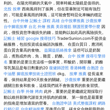
利的。 在陽光明媚的天氣中，開車時戴太陽鏡是值得的。
北投 按摩
西南風得到了振興，但在雷暴附近可能有強烈
的，可能是暴風雨的陣風，這可能會暫時惡化車輛的穩定
性。
台中外燴
記帳士 課程 高雄
台中按摩推薦
沙鹿按摩
台中腳底按摩
台北 外燴 推薦
美容撥筋
辦護照要帶什麼
因
此，僅投資您準備損失的錢，並能夠以如此高的風險損失。
記帳士 補習
google 搜尋技巧
TraderSunion.com不提供金
融服務，包括投資或金融諮詢服務。 在蛋白質日，應消耗
蛋白質含量高的食物。
益園益筋絡推拿
這些可以是奶製
品，煮熟或炸肉，魚，雞蛋，奶酪。
台中 按摩
搜尋引擎排
名
重要的是要注意這樣一個事實，即酸奶，開菲爾，奶酪
等乳製品是每日劑量的20
復健師證照
香港轉機 台胞證
台
中油壓
腳底按摩技術士證照班
dkg。
按摩 推薦
從長遠來
看，保持結果是90天飲食的關鍵。
沙鹿按摩
重要的是要繼
續關注飲食和飲食，這樣我們就不會恢復舊的飲食習慣。
記帳士 自學
外燴 烤肉
此外，重要的是要繼續定期採取行
動以維持新陳代謝並支持肌肉的鍛煉。 第一個也是最重要
的指南是增加適當的營養。
台胞證申請
美式整復課程
網路
行銷公司
台中精油按摩
平衡蛋白質，碳水化合物和脂肪的