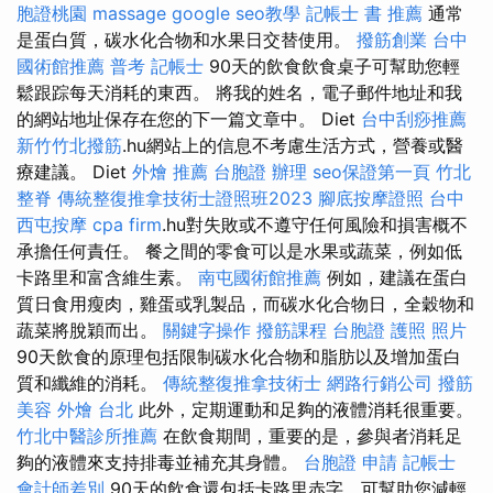
胞證桃園
massage
google seo教學
記帳士 書 推薦
通常
是蛋白質，碳水化合物和水果日交替使用。
撥筋創業
台中
國術館推薦
普考 記帳士
90天的飲食飲食桌子可幫助您輕
鬆跟踪每天消耗的東西。 將我的姓名，電子郵件地址和我
的網站地址保存在您的下一篇文章中。 Diet
台中刮痧推薦
新竹竹北撥筋
.hu網站上的信息不考慮生活方式，營養或醫
療建議。 Diet
外燴 推薦
台胞證 辦理
seo保證第一頁
竹北
整脊
傳統整復推拿技術士證照班2023
腳底按摩證照
台中
西屯按摩
cpa firm
.hu對失敗或不遵守任何風險和損害概不
承擔任何責任。 餐之間的零食可以是水果或蔬菜，例如低
卡路里和富含維生素。
南屯國術館推薦
例如，建議在蛋白
質日食用瘦肉，雞蛋或乳製品，而碳水化合物日，全穀物和
蔬菜將脫穎而出。
關鍵字操作
撥筋課程
台胞證 護照 照片
90天飲食的原理包括限制碳水化合物和脂肪以及增加蛋白
質和纖維的消耗。
傳統整復推拿技術士
網路行銷公司
撥筋
美容
外燴 台北
此外，定期運動和足夠的液體消耗很重要。
竹北中醫診所推薦
在飲食期間，重要的是，參與者消耗足
夠的液體來支持排毒並補充其身體。
台胞證 申請
記帳士
會計師差別
90天的飲食還包括卡路里赤字，可幫助您減輕