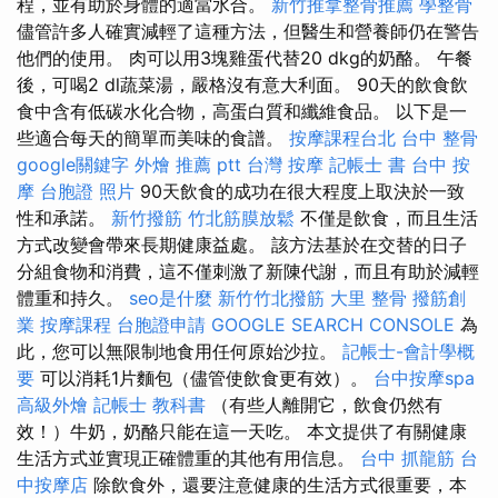
程，並有助於身體的適當水合。
新竹推拿整骨推薦
學整骨
儘管許多人確實減輕了這種方法，但醫生和營養師仍在警告
他們的使用。 肉可以用3塊雞蛋代替20 dkg的奶酪。 午餐
後，可喝2 dl蔬菜湯，嚴格沒有意大利面。 90天的飲食飲
食中含有低碳水化合物，高蛋白質和纖維食品。 以下是一
些適合每天的簡單而美味的食譜。
按摩課程台北
台中 整骨
google關鍵字
外燴 推薦 ptt
台灣 按摩
記帳士 書
台中 按
摩
台胞證 照片
90天飲食的成功在很大程度上取決於一致
性和承諾。
新竹撥筋
竹北筋膜放鬆
不僅是飲食，而且生活
方式改變會帶來長期健康益處。 該方法基於在交替的日子
分組食物和消費，這不僅刺激了新陳代謝，而且有助於減輕
體重和持久。
seo是什麼
新竹竹北撥筋
大里 整骨
撥筋創
業
按摩課程
台胞證申請
GOOGLE SEARCH CONSOLE
為
此，您可以無限制地食用任何原始沙拉。
記帳士-會計學概
要
可以消耗1片麵包（儘管使飲食更有效）。
台中按摩spa
高級外燴
記帳士 教科書
（有些人離開它，飲食仍然有
效！）牛奶，奶酪只能在這一天吃。 本文提供了有關健康
生活方式並實現正確體重的其他有用信息。
台中 抓龍筋
台
中按摩店
除飲食外，還要注意健康的生活方式很重要，本