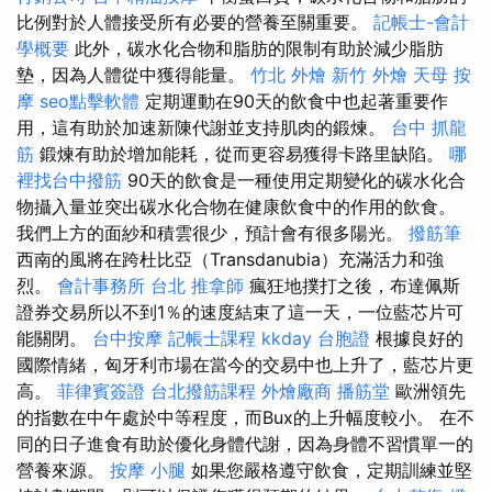
比例對於人體接受所有必要的營養至關重要。
記帳士-會計
學概要
此外，碳水化合物和脂肪的限制有助於減少脂肪
墊，因為人體從中獲得能量。
竹北 外燴
新竹 外燴
天母 按
摩
seo點擊軟體
定期運動在90天的飲食中也起著重要作
用，這有助於加速新陳代謝並支持肌肉的鍛煉。
台中 抓龍
筋
鍛煉有助於增加能耗，從而更容易獲得卡路里缺陷。
哪
裡找台中撥筋
90天的飲食是一種使用定期變化的碳水化合
物攝入量並突出碳水化合物在健康飲食中的作用的飲食。
我們上方的面紗和積雲很少，預計會有很多陽光。
撥筋筆
西南的風將在跨杜比亞（Transdanubia）充滿活力和強
烈。
會計事務所 台北
推拿師
瘋狂地撲打之後，布達佩斯
證券交易所以不到1％的速度結束了這一天，一位藍芯片可
能關閉。
台中按摩
記帳士課程
kkday 台胞證
根據良好的
國際情緒，匈牙利市場在當今的交易中也上升了，藍芯片更
高。
菲律賓簽證
台北撥筋課程
外燴廠商
播筋堂
歐洲領先
的指數在中午處於中等程度，而Bux的上升幅度較小。 在不
同的日子進食有助於優化身體代謝，因為身體不習慣單一的
營養來源。
按摩 小腿
如果您嚴格遵守飲食，定期訓練並堅