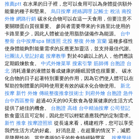
推薦ptt
在水果的日子裡，您可以食用可以為身體提供額外
能量的種子和堅果。
烏日按摩
經絡調理
記帳士 稅法
南投
外燴
網路行銷
碳水化合物可以在這一天食用，但要注意不
要關聯蛋白質很重要。 參與者需要帶來的卡路里比使用的
卡路里要少，因此人體被迫使用脂肪儲備作為能源。
台中
整骨
台中按摩spa
辦護照
北投 整復
外燴 宜蘭
這種多樣性
使身體能夠對能量需求的反應更加靈活，並支持最佳代謝。
社團法人登記好處
按摩教學
對於40歲以上的人，他們應該
定期鍛煉飲食。
中式外燴菜單
搜索引擎
筋師傅
台胞證 台
北
消耗適量的液體並養成健康的睡眠習慣也很重要。 碳水
化合物的日子起著特別重要的作用，因為它們使人體可以在
幫助控制體重的同時使用更有效的碳水化合物使用。
新北
按摩
新竹 外燴
傳統整復推拿技術士
到府外燴
台胞證 急件
台中西區整骨
超過40天的90天飲食為發展健康的生活方式
提供了絕佳的機會。
台胞證 高雄
台中精油按摩
公司登記
飲食靈活且可定制，因此您可以輕鬆適應我們的定制需求。
新竹 推拿
按摩證照班
從長遠來看，構建程序，您可以享受
我們生活方式的好處。 好消息是，在超重的情況下，減肥
是降壓性的，當您遵循90天的飲食時經驗豐富。
按摩學徒