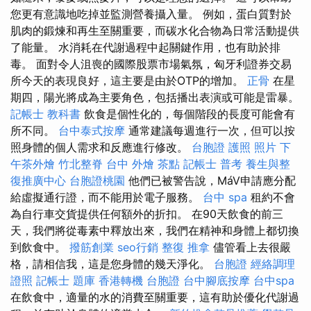
您更有意識地吃掉並監測營養攝入量。 例如，蛋白質對於
肌肉的鍛煉和再生至關重要，而碳水化合物為日常活動提供
了能量。 水消耗在代謝過程中起關鍵作用，也有助於排
毒。 面對令人沮喪的國際股票市場氣氛，匈牙利證券交易
所今天的表現良好，這主要是由於OTP的增加。
正骨
在星
期四，陽光將成為主要角色，包括播出表演或可能是雷暴。
記帳士 教科書
飲食是個性化的，每個階段的長度可能會有
所不同。
台中泰式按摩
通常建議每週進行一次，但可以按
照身體的個人需求和反應進行修改。
台胞證 護照 照片
下
午茶外燴
竹北整脊
台中 外燴 茶點
記帳士 普考
養生與整
復推廣中心
台胞證桃園
他們已被警告說，MáV申請應分配
給虛擬通行證，而不能用於電子服務。
台中 spa
租約不會
為自行車交貨提供任何額外的折扣。 在90天飲食的前三
天，我們將從毒素中釋放出來，我們在精神和身體上都切換
到飲食中。
撥筋創業
seo行銷
整復 推拿
儘管看上去很嚴
格，請相信我，這是您身體的幾天淨化。
台胞證
經絡調理
證照
記帳士 題庫
香港轉機 台胞證
台中腳底按摩
台中spa
在飲食中，適量的水的消費至關重要，這有助於優化代謝過