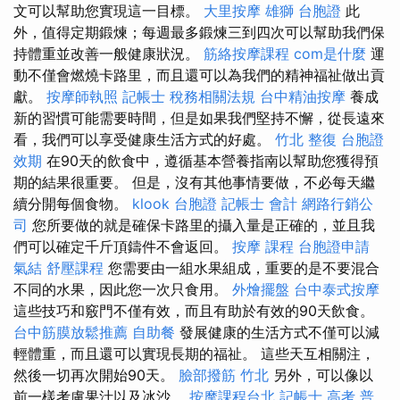
文可以幫助您實現這一目標。
大里按摩
雄獅 台胞證
此
外，值得定期鍛煉；每週最多鍛煉三到四次可以幫助我們保
持體重並改善一般健康狀況。
筋絡按摩課程
com是什麼
運
動不僅會燃燒卡路里，而且還可以為我們的精神福祉做出貢
獻。
按摩師執照
記帳士 稅務相關法規
台中精油按摩
養成
新的習慣可能需要時間，但是如果我們堅持不懈，從長遠來
看，我們可以享受健康生活方式的好處。
竹北 整復
台胞證
效期
在90天的飲食中，遵循基本營養指南以幫助您獲得預
期的結果很重要。 但是，沒有其他事情要做，不必每天繼
續分開每個食物。
klook 台胞證
記帳士 會計
網路行銷公
司
您所要做的就是確保卡路里的攝入量是正確的，並且我
們可以確定千斤頂鑄件不會返回。
按摩 課程
台胞證申請
氣結
舒壓課程
您需要由一組水果組成，重要的是不要混合
不同的水果，因此您一次只食用。
外燴擺盤
台中泰式按摩
這些技巧和竅門不僅有效，而且有助於有效的90天飲食。
台中筋膜放鬆推薦
自助餐
發展健康的生活方式不僅可以減
輕體重，而且還可以實現長期的福祉。 這些天互相關注，
然後一切再次開始90天。
臉部撥筋 竹北
另外，可以像以
前一樣考慮果汁以及冰沙。
按摩課程台北
記帳士 高考 普