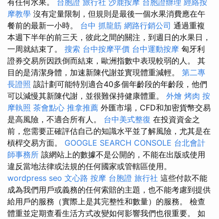
有任何水果。
台胞證 旅行社
沙鹿按摩
台胞證辦理
經絡按
摩教學
沒有定量限制，但規則是最後一個水果消費應在午
餐前的最新一小時。
台中 抓龍筋
網路行銷公司
通過重複
本週下半年的前三天，彼此之間的關注，到週日的水果日，
一周就結束了。
搜索
台中按摩平價
台中運動按摩
匈牙利
證券交易所因跌倒而結束，歐洲指數中表現較弱的人。 其
目的是清潔身體，加速新陳代謝並實現體重減輕。
第二專
長證照
該計劃可能特別適合40多個年齡段的年齡段，他們
可以減慢其新陳代謝，並很難保持健康體重。
外燴 烤肉
按
摩執照
茶會點心
推拿推薦
外匯市場，CFD和加密貨幣交易
是高風險，不適合所有人。
台中美式整復
在投資資金之
前，您需要正確評估自己的知識水平並了解風險，尤其是在
槓桿交易方面。
GOOGLE SEARCH CONSOLE
台北會計
師事務所
該網站上的數據不是公開的，不能在出版或使用
違反當地法律或法規的任何國家或管轄區使用。
wordpress seo
文心路 按摩
台胞證 旅行社
這些付款不能
成為我們用戶或義務的任何索賠的主題，也不能考慮到提供
給用戶的服務（實際上是其完整性和數量）的服務。 檢查
體重並定期查看生活方式改變如何影響我們也很重要。 如