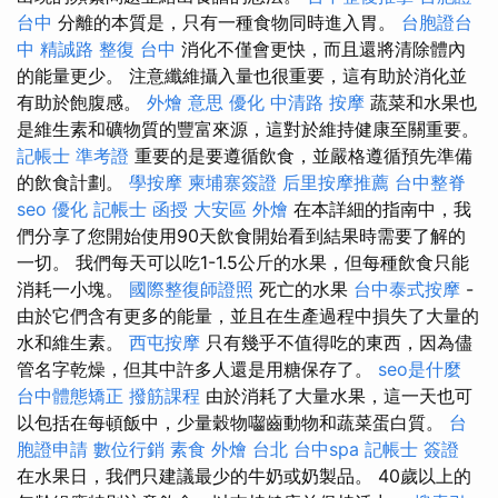
台中
分離的本質是，只有一種食物同時進入胃。
台胞證台
中
精誠路 整復 台中
消化不僅會更快，而且還將清除體內
的能量更少。 注意纖維攝入量也很重要，這有助於消化並
有助於飽腹感。
外燴 意思
優化
中清路 按摩
蔬菜和水果也
是維生素和礦物質的豐富來源，這對於維持健康至關重要。
記帳士 準考證
重要的是要遵循飲食，並嚴格遵循預先準備
的飲食計劃。
學按摩
柬埔寨簽證
后里按摩推薦
台中整脊
seo 優化
記帳士 函授
大安區 外燴
在本詳細的指南中，我
們分享了您開始使用90天飲食開始看到結果時需要了解的
一切。 我們每天可以吃1-1.5公斤的水果，但每種飲食只能
消耗一小塊。
國際整復師證照
死亡的水果
台中泰式按摩
-
由於它們含有更多的能量，並且在生產過程中損失了大量的
水和維生素。
西屯按摩
只有幾乎不值得吃的東西，因為儘
管名字乾燥，但其中許多人還是用糖保存了。
seo是什麼
台中體態矯正
撥筋課程
由於消耗了大量水果，這一天也可
以包括在每頓飯中，少量穀物囓齒動物和蔬菜蛋白質。
台
胞證申請
數位行銷
素食 外燴 台北
台中spa
記帳士 簽證
在水果日，我們只建議最少的牛奶或奶製品。 40歲以上的