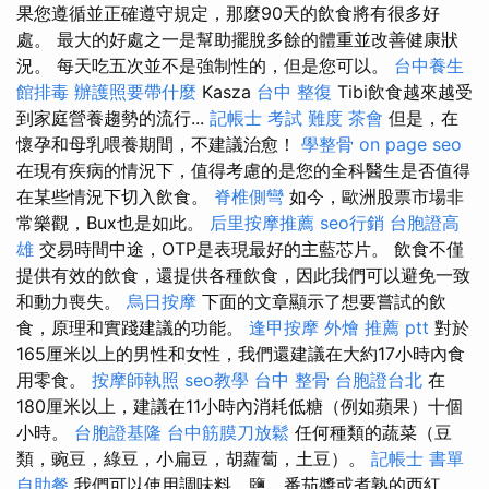
果您遵循並正確遵守規定，那麼90天的飲食將有很多好
處。 最大的好處之一是幫助擺脫多餘的體重並改善健康狀
況。 每天吃五次並不是強制性的，但是您可以。
台中養生
館排毒
辦護照要帶什麼
Kasza
台中 整復
Tibi飲食越來越受
到家庭營養趨勢的流行...
記帳士 考試 難度
茶會
但是，在
懷孕和母乳喂養期間，不建議治愈！
學整骨
on page seo
在現有疾病的情況下，值得考慮的是您的全科醫生是否值得
在某些情況下切入飲食。
脊椎側彎
如今，歐洲股票市場非
常樂觀，Bux也是如此。
后里按摩推薦
seo行銷
台胞證高
雄
交易時間中途，OTP是表現最好的主藍芯片。 飲食不僅
提供有效的飲食，還提供各種飲食，因此我們可以避免一致
和動力喪失。
烏日按摩
下面的文章顯示了想要嘗試的飲
食，原理和實踐建議的功能。
逢甲按摩
外燴 推薦 ptt
對於
165厘米以上的男性和女性，我們還建議在大約17小時內食
用零食。
按摩師執照
seo教學
台中 整骨
台胞證台北
在
180厘米以上，建議在11小時內消耗低糖（例如蘋果）十個
小時。
台胞證基隆
台中筋膜刀放鬆
任何種類的蔬菜（豆
類，豌豆，綠豆，小扁豆，胡蘿蔔，土豆）。
記帳士 書單
自助餐
我們可以使用調味料，鹽，番茄醬或煮熟的西紅