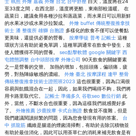
士 執照
外燴 嘉義
外燴 台北
台中舒壓
白天，溫度將在24
至33度之間，在西北部，溫度將更酷，東南部較溫暖。 在
蔬菜日，建議食用各種沙拉和蒸蔬菜，而水果日可以用新鮮
的水果冰沙或水果沙拉製成。
外燴 buffet
傳統整復推拿技
術士
潘 整復所
雄獅 台胞證
多樣化的飲食不僅可以使餐點
更美味，還提供必要的營養。
按摩學徒
普考 記帳士
這種
環狀方法有助於避免單調，這種單調通常在飲食中發生，並
使人體獲得不同的營養。
seo點擊軟體
google 關鍵字
西
屯體態調整
台中頭部按摩
外燴公司
90天飲食的關鍵要素
之一是營養的交替。 加熱的增加，包括頭痛，偏頭痛，疲
勞，對熱陣線敏感的濃縮。
外燴 臺北
按摩課程
逢甲 整骨
傳統整復推拿技術士證照班2023
這也很重要，因為口渴很
容易與飢餓混合在一起，因此，如果我們喝得不夠，我們將
用卡路里取代它。
記帳士 準備多久
谷歌seo
數位行銷
此
外，當然，不斷水合也很重要，因為這樣我們就感覺好多
了。
外燴推薦
沙鹿按摩
卡式台胞證
飲食並不復雜，但是
我們建議閱讀頻繁的問題，因為您會發現有用的答案。
台
中 抓龍筋
纖維是腸道的煙囪清掃劑，有助於去除沉積物並
有助於最佳消化，因此可以用茶草仁的消耗來補充飲食是有