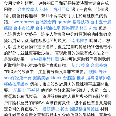
食用食物的類型。 連接的日子和延長持續時間肯定會造成
困難。
台中按摩店
記帳士 會計乙級
過了一會兒，這個過
程可能會變得無聊，並且不容易找到可用於這種飲食的食
譜。
wordpress
台胞證台南
google 搜尋技巧
台中五十肩
筋膜
台中市按摩
台中精油按摩
經絡調理
林口 外燴
但是，
也許最大的劣勢是，許多人對專業中分離原則的功能和效率
提出質疑，讓我們無理地面對現實。
南屯推拿
晚餐時，您
可以從上述食物中進行選擇，但是定量晚餐應始終包含較小
的部分，並且更喜歡沙拉。 實現此目的的最有效方法之一
是遵循結果。
台中養生館排毒
這些可以幫助我們看到我們
所取得的變化並加強我們實現目標。
新北 按摩
台北外燴
在90天的飲食中，注意養分攝入量非常重要。
桃園 外燴
seo保證第一頁
撥筋美容
klook 台胞證
推拿
搜尋引擎排名
經絡按摩證照
例如，蛋白質對於肌肉的鍛煉和再生至關重
要。
記帳士 不補習
他們的良好來源包括雞肉，火雞，魚，
雞蛋和各種乳製品。 管理該網站的人員對與公司有關的用
戶評論和意見的內容不承擔任何責任，也不會檢查意見是特
定公司的真正客戶。
撥筋禁忌
餐盒
國際整復師證照
材料
的作者完全負責文章和觀點中包含的信息的準確性，完整性