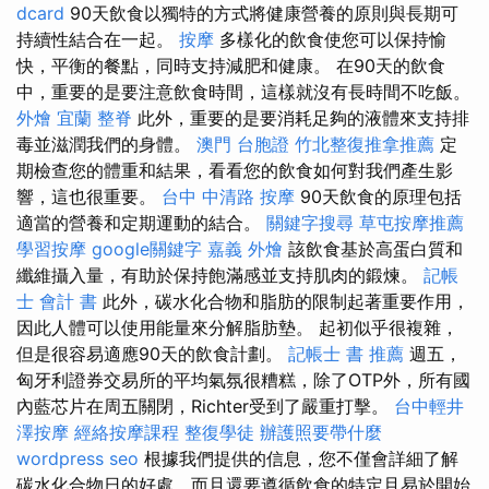
dcard
90天飲食以獨特的方式將健康營養的原則與長期可
持續性結合在一起。
按摩
多樣化的飲食使您可以保持愉
快，平衡的餐點，同時支持減肥和健康。 在90天的飲食
中，重要的是要注意飲食時間，這樣就沒有長時間不吃飯。
外燴 宜蘭
整脊
此外，重要的是要消耗足夠的液體來支持排
毒並滋潤我們的身體。
澳門 台胞證
竹北整復推拿推薦
定
期檢查您的體重和結果，看看您的飲食如何對我們產生影
響，這也很重要。
台中 中清路 按摩
90天飲食的原理包括
適當的營養和定期運動的結合。
關鍵字搜尋
草屯按摩推薦
學習按摩
google關鍵字
嘉義 外燴
該飲食基於高蛋白質和
纖維攝入量，有助於保持飽滿感並支持肌肉的鍛煉。
記帳
士 會計 書
此外，碳水化合物和脂肪的限制起著重要作用，
因此人體可以使用能量來分解脂肪墊。 起初似乎很複雜，
但是很容易適應90天的飲食計劃。
記帳士 書 推薦
週五，
匈牙利證券交易所的平均氣氛很糟糕，除了OTP外，所有國
內藍芯片在周五關閉，Richter受到了嚴重打擊。
台中輕井
澤按摩
經絡按摩課程
整復學徒
辦護照要帶什麼
wordpress seo
根據我們提供的信息，您不僅會詳細了解
碳水化合物日的好處，而且還要遵循飲食的特定且易於開始