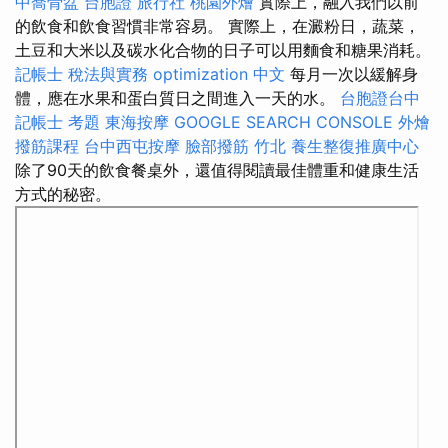
中喬骨盆
台胞證 旅行社
桃園外燴
實際上，融入我們以前
的飲食和飲食習慣非常容易。 實際上，在澱粉日，蔬菜，
土豆和大米以及碳水化合物的日子可以用麵食和糖果消耗。
記帳士 稅法與實務
optimization 中文
每月一次以緩解身
體，應在水果和蛋白質日之間進入一天的水。
台胞證台中
記帳士 考題
東海按摩
GOOGLE SEARCH CONSOLE
外燴
撥筋課程
台中西屯按摩
臉部撥筋 竹北
養生整復推廣中心
除了90天的飲食餐桌外，還值得閱讀最佳體重和健康生活
方式的秘密。