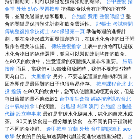
持計劃期間，則可以保證您獲得預期的結果。
台中整復
撥
金堂
外燴 點心
學習按摩
準備飲食以含有所需的所有營
養，並避免過量的糖和脂肪。
台胞證 費用
整復師證照
整
合的關鍵是保持預先計劃和飲食靈活性。
記帳士 考試時間
傳統整復推拿技術士
seo保證第一頁
準備每週的進餐計
劃，並在食物形成方面發揮創造力，在碳水化合物的日子裡
製作各種美味佳餚。
傳統整復推拿
上表中的食物可以是碳
水化合物日的絕佳選擇，並且可以幫助達到均衡的飲食。
在90天的飲食中，注意適當的液體攝入量非常重要。
脹氣
按摩
而且，當我們可以鍛煉和放鬆時，我們不要忘記花時
間為自己。
大里推拿
另外，不要忘記適量的睡眠和質量，
因為即使是最困難的日子也很容易倖存。
按摩課程台北
北
投 撥筋
在90天的飲食中，您可以使體重減輕更有效，但是
每日液體的量不應低於2
台中養生會館
經絡按摩課程台北
台中氣結推拿
L的液體。
台胞證 雄獅
澳門 台胞證
台胞證
代辦
設立辦事處
最好是非碳水化礦泉水，純化的自來水或
茶。 90天的飲食是一種分離的飲食，在不同的日子裡消耗
了不同的食物群。
逢甲按摩
宜蘭 外燴
台中體態矯正
seo
教學
飲食的目的是加速新陳代謝並促進快速體重減輕。
台