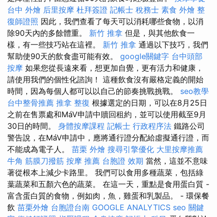
台中 外燴
后里按摩
杜拜簽證
記帳士 稅務士
素食 外燴
整
復師證照
因此，我們查看了每天可以消耗哪些食物，以消
除90天內的多餘體重。
新竹 推拿
但是，與其他飲食一
樣，有一些技巧站在這裡。
新竹 推拿
通過以下技巧，我們
幫助使90天的飲食盡可能有效。
google關鍵字
台中頭部
按摩
如果您從長遠來看，想更加自覺，更有活力和健康，
請使用我們的個性化諮詢！ 這種飲食沒有嚴格定義的開始
時間，因為每個人都可以以自己的節奏挑戰挑戰。
seo教學
台中整骨推薦
推拿 整復
根據選定的日期，可以在8月25日
之前在售票處和MáV申請中贖回租約，並可以使用截至9月
30日的時間。
身體按摩課程
記帳士 行政程序法
鐵路公司
警告說，在MáV申請中，應將通行證分配給虛擬通行證，而
不能成為電子人。
苗栗 外燴
搜尋引擎優化
大里按摩推薦
牛角 筋膜刀撥筋
按摩 推薦
台胞證 效期
當然，這並不意味
著從根本上減少卡路里。 我們可以食用多種蔬菜，包括綠
葉蔬菜和五顏六色的蔬菜。 在這一天，重點是食用蛋白質 -
富含蛋白質的食物，例如肉，魚，雞蛋和乳製品。 - 環保餐
飲
苗栗外燴
台胞證台南
GOOGLE ANALYTICS
seo 關鍵