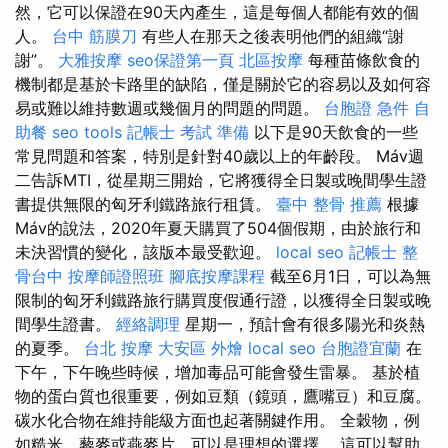
然，它可以保證在90天內產生，這是每個人都能有效的個
人。
台中 筋膜刀
有些人在那天之後表明他們的組織“謝
謝”。
大雅按摩
seo保證第一頁
北區按摩
每種苗條飲食的
機制都是基於卡路里的缺陷，僅是關於它的​​容易以及如何容
易或難以維持數週或幾個月的問題的問題。
台胞證 急件
自
助餐
seo tools
記帳士 考試 準備
以下是90天飲食的一些
常見問題和答案，特別是針對40歲以上的年齡段。 Máv週
二告訴MTI，從星期三開始，它將獲得全日製或晚間學生證
書提供無限的匈牙利鐵路旅行租賃。
臺中 整骨 推薦
根據
Máv的說法，2020年夏天購買了504個假期，由於旅行和
未決習慣的變化，該版本最受歡迎。
local seo
記帳士
整
骨台中
按摩師證照班
腳底按摩課程
截至6月1日，可以為無
限制的匈牙利鐵路旅行購買度假通行證，以獲得全日製或晚
間學生證書。
經絡調理
星期一，預計會有很多陽光和炎熱
的夏季。
台北 按摩
大安區 外燴
local seo
台胞證宜蘭
在
下午，下午晚些時候，增加毒品可能會發生雷暴。 基於植
物的蛋白質也很重要，例如豆類（鏡頭，鷹嘴豆）和豆腐。
碳水化合物在維持能級方面也起著關鍵作用。 全穀物，例
如糙米，藜麥或燕麥片，可以是理想的選擇。 這可以幫助