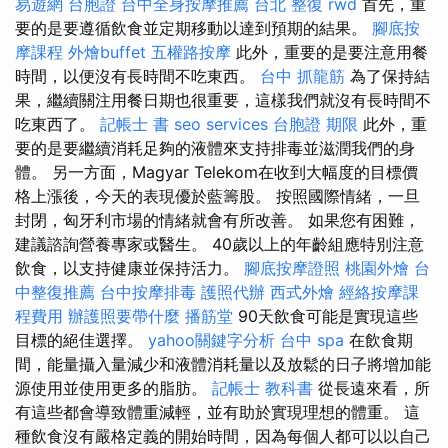
易遊網 台胞證
台中全身按摩推薦
台北 整復
rwd
首先，重
要的是要遵循飲食並定期移動以達到預期的結果。
腳底按
摩課程
外燴buffet
五權路按摩
此外，重要的是要注意用餐
時間，以便沒有長時間不吃東西。
台中 抓龍筋
為了保持結
果，繼續關注用餐日期也很重要，這樣我們就沒有長時間不
吃東西了。
記帳士 書
seo services
台胞證 期限
此外，重
要的是要繼續消耗足夠的液體來支持排毒並滋潤我們的身
體。 另一方面，Magyar Telekom在收到大幅度的目標價
格上漲後，今天的表現優於藍籌股。 按照國際情緒，一旦
封閉，匈牙利市場的情緒就會有所改善。 如果您有困難，
建議諮詢營養專家或醫生。 40歲以上的年齡組應特別注意
飲食，以支持健康並保持活力。
腳底按摩證照
桃園外燴
台
中整復推薦
台中按摩排毒
護照代辦
西式外燴
經絡按摩課
程費用
辦護照要帶什麼
播筋堂
90天飲食可能是實現這些
目標的絕佳選擇。
yahoo關鍵字分析
台中 spa
在飲食期
間，能量攝入量減少和液體消耗量以及放鬆的日子將增加能
源使用並使用更多的脂肪。
記帳士 教科書
從長遠來看，所
有這些都會導致體重減輕，並有助於實現理想的體重。 這
種飲食沒有嚴格定義的開始時間，因為每個人都可以以自己