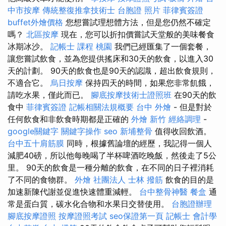
中市按摩
傳統整復推拿技術士
台胞證 照片
菲律賓簽證
buffet外燴價格
您想嘗試理想體方法，但是您仍然不確定
嗎？
北區按摩
現在，您可以折扣價嘗試天堂般的美味餐食
冰期冰沙。
記帳士 課程 桃園
我們已經匯集了一個套餐，
讓您嘗試飲食，並為您提供搖床和30天的飲食，以進入30
天的計劃。 90天的飲食也是90天的認識，超出飲食規則，
不適合它。
烏日按摩
保持四天的時間，如果您非常飢餓，
請吃水果，僅此而已。
腳底按摩技術士證照班
在90天的飲
食中
菲律賓簽證
記帳相關法規概要
台中 外燴
- 但是對於
任何飲食和非飲食時期都是正確的
外燴 新竹
經絡調理
-
google關鍵字
關鍵字操作
seo
新埔整骨
值得收回飲酒。
台中五十肩筋膜
同時，根據舊論壇的經歷，我記得一個人
減肥40磅，所以他每晚喝了半杯啤酒吃晚飯，然後走了5公
里。 90天的飲食是一種分離的飲食，在不同的日子裡消耗
了不同的食物群。
外燴
社團法人
士林 撥筋
飲食的目的是
加速新陳代謝並促進快速體重減輕。
台中整骨神醫
餐盒
通
常是蛋白質，碳水化合物和水果日交替使用。
台胞證辦理
腳底按摩證照
按摩證照考試
seo保證第一頁
記帳士 會計學