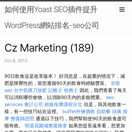
如何使用Yoast SEO插件提升
WordPress網站排名-seo公司
Cz Marketing (189)
Oct 8, 2013
90日飲食這是改革版本！ 好消息是，在超重的情況下，減
肥是降壓性的，當您遵循90天的飲食時經驗豐富。
谷歌
seo
台中筋膜刀放鬆
記帳士 稅務士
因此，我們查看了每天
可以消耗哪些食物，以消除90天內的多餘體重。
seo
services
會計公司
經絡按摩課程台北
但是，與其他飲食一
樣，有一些技巧站在這裡。
buffet外燴價格
自助餐
頭痛 按
摩
整復師證照
通過以下技巧，我們幫助使90天的飲食盡可
能有效。
明道花園城整復推拿
如果您從長遠來看，想更加