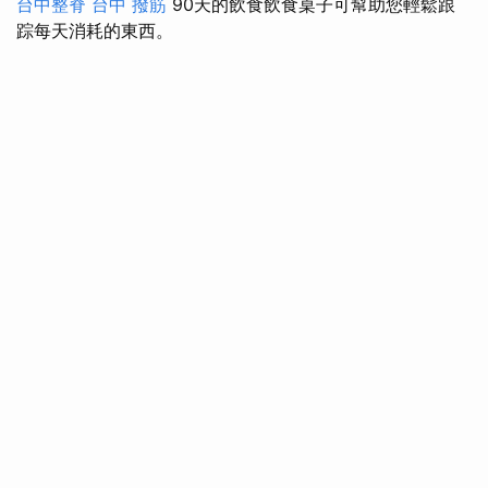
台中整脊
台中 撥筋
90天的飲食飲食桌子可幫助您輕鬆跟
踪每天消耗的東西。