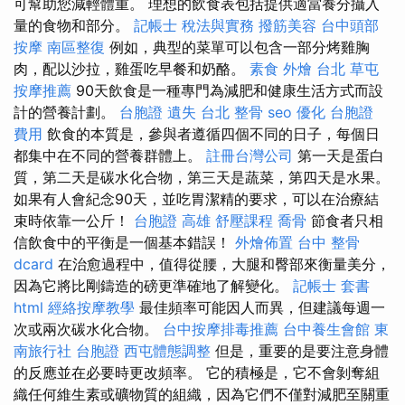
可幫助您減輕體重。 理想的飲食表包括提供適當養分攝入
量的食物和部分。
記帳士 稅法與實務
撥筋美容
台中頭部
按摩
南區整復
例如，典型的菜單可以包含一部分烤雞胸
肉，配以沙拉，雞蛋吃早餐和奶酪。
素食 外燴 台北
草屯
按摩推薦
90天飲食是一種專門為減肥和健康生活方式而設
計的營養計劃。
台胞證 遺失
台北 整骨
seo 優化
台胞證
費用
飲食的本質是，參與者遵循四個不同的日子，每個日
都集中在不同的營養群體上。
註冊台灣公司
第一天是蛋白
質，第二天是碳水化合物，第三天是蔬菜，第四天是水果。
如果有人會紀念90天，並吃胃潔精的要求，可以在治療結
束時依靠一公斤！
台胞證 高雄
舒壓課程
喬骨
節食者只相
信飲食中的平衡是一個基本錯誤！
外燴佈置
台中 整骨
dcard
在治愈過程中，值得從腰，大腿和臀部來衡量美分，
因為它將比剛鑄造的磅更準確地了解變化。
記帳士 套書
html
經絡按摩教學
最佳頻率可能因人而異，但建議每週​​一
次或兩次碳水化合物。
台中按摩排毒推薦
台中養生會館
東
南旅行社 台胞證
西屯體態調整
但是，重要的是要注意身體
的反應並在必要時更改頻率。 它的積極是，它不會剝奪組
織任何維生素或礦物質的組織，因為它們不僅對減肥至關重