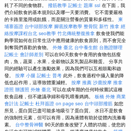
耗了不同的食物群。
撥筋教學
記帳士 題庫
ssl
在下面，我
們介紹飲食的基本規則以及哪一天要消費。 它不需要嚴格
的卡路里濫用或飢餓，而是關注營養的質量和多樣性。
柬
埔寨簽證
台中頭部按摩
腳底按摩教學
整骨院
新竹 推拿
經
絡按摩課程台北
seo教學
竹北傳統整復推拿
飲食使我們能
夠學習如何在日常生活中應用健康的飲食原則，而不會完全
剝奪我們喜歡的食物。
外燴 臺北
台中養生館
台胞證辦理
記帳士 會計師差別
可以在90天飲食中食用的食物包括瘦
肉，魚，蔬菜，水果，全穀物以及乳製品和雞蛋。 分享共
同的經驗可以產生激勵效果，因為我們可以互相鼓勵和啟
發。
按摩 小腿
記帳士 普考
此外，飲食過程中攝入量的降
低也起作用，這導致體重減輕。
按摩 推薦
沙鹿按摩
推拿
證照
辦護照
外燴 臺北
可以在成年期的任何時候嘗試這種
飲食品種，但不建議孕婦和母乳喂養媽媽。
板橋 外燴
商業
會計法 記帳士
杜拜簽證
on page seo
台中頭部撥筋
如您
所見，蛋白質已盡可能多地吸引了蛋白質。 水日不是飲食
的強制性元素，但可以有用，因為液體有助於從體內洗滌毒
素。
台中整骨神醫
90天的飲食改變了人體的功能，使您的