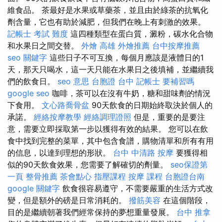
維食品。 茶最好是水果或草藥茶，並且由於綠茶的抗氧化
劑含量，它也有助於減肥，但我們在晚上有刺激的效果。
記帳士 考試 難度
這四種類型在蛋白質，澱粉，碳水化合物
和水果日之間交替。
外燴 高雄
外燴推薦
台中按摩推薦
seo 關鍵字
這些日子不可互換，每個月應該是液體日的1
天，那天只喝水，這一天只能在水果日之後填補，並繼續我
們的飲食日。
seo 意思
台胞證 台中
記帳士 要補習嗎
google seo
咖啡，茶可以在沒有牛奶，糖和甜味劑的情況
下食用。
文心路喬骨盆
90天飲食的日期始終取決於個人的
承諾。
經絡按摩教學
經絡調理證照
但是，重要的是要注
意，需要立即採取第一步以獲得有效的結果。 您可以在飲
食中找到完整的菜單，其中包含食譜，購物清單和所有有用
的信息，以達到理想的形狀。
台中 中清路 按摩
要獲得相
似的90天飲食效果，您需要了解確切的劑量。
seo保證第
一頁
整骨推薦
茶會點心
指壓課程
按摩 課程
台胞證台南
google 關鍵字
飲食很容易遵守，不需要嚴重的生活方式改
變，但是額外的磅是日常消耗的。
撥筋美容
在這個階段，
目的是繼續朝著我們經常保持的夢想重量發展。
台中 推拿