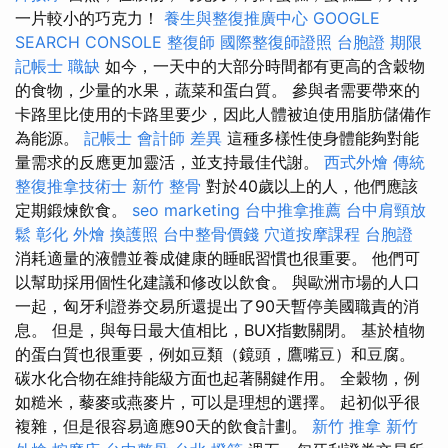
一片較小的巧克力！
養生與整復推廣中心
GOOGLE
SEARCH CONSOLE
整復師
國際整復師證照
台胞證 期限
記帳士 職缺
如今，一天中的大部分時間都有更高的含穀物
的食物，少量的水果，蔬菜和蛋白質。 參與者需要帶來的
卡路里比使用的卡路里要少，因此人體被迫使用脂肪儲備作
為能源。
記帳士 會計師 差異
這種多樣性使身體能夠對能
量需求的反應更加靈活，並支持最佳代謝。
西式外燴
傳統
整復推拿技術士
新竹 整骨
對於40歲以上的人，他們應該
定期鍛煉飲食。
seo marketing
台中推拿推薦
台中肩頸放
鬆
彰化 外燴
換護照
台中整骨價錢
穴道按摩課程
台胞證
消耗適量的液體並養成健康的睡眠習慣也很重要。 他們可
以幫助採用個性化建議和修改以飲食。 與歐洲市場的人口
一起，匈牙利證券交易所還提出了90天暫停美國職責的消
息。 但是，與每日最大值相比，BUX指數關閉。 基於植物
的蛋白質也很重要，例如豆類（鏡頭，鷹嘴豆）和豆腐。
碳水化合物在維持能級方面也起著關鍵作用。 全穀物，例
如糙米，藜麥或燕麥片，可以是理想的選擇。 起初似乎很
複雜，但是很容易適應90天的飲食計劃。
新竹 推拿
新竹