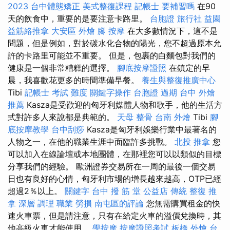
2023
台中體態矯正
美式整復課程
記帳士 要補習嗎
在90
天的飲食中，重要的是要注意卡路里。
台胞證 旅行社
益園
益筋絡推拿
大安區 外燴
腳 按摩
在大多數情況下，這不是
問題，但是例如，對於碳水化合物的陽光，您不超過原本允
許的卡路里可能並不重要。 但是，包裹的白麵包對我們的
健康是一個非常糟糕的選擇。
腳底按摩證照
在鎮定的早
晨，我喜歡花更多的時間準備早餐。
養生與整復推廣中心
Tibi
記帳士 考試 難度
關鍵字操作
台胞證 過期
台中 外燴
推薦
Kasza是受歡迎的匈牙利媒體人物和歌手，他的生活方
式對許多人來說都是典範的。
天母 整骨
台南 外燴
Tibi
腳
底按摩教學
台中刮痧
Kasza是匈牙利娛樂行業中最著名的
人物之一，在他的職業生涯中面臨許多挑戰。
北投 推拿
您
可以加入在線論壇或本地團體，在那裡您可以以類似的目標
分享我們的經驗。 歐洲證券交易所在一周的最後一個交易
日也有良好的心情，匈牙利市場的增長越來越高，OTP已經
超過2％以上。
關鍵字
台中 撥 筋 堂 公益店 傳統 整復 推
拿 深層 調理 職業 勞損 南屯區的評論
您無需購買租金的快
速火車票，但是請注意，只有在給定火車的溢價兌換時，其
他高級火車才能使用。
學按摩
按摩證照考試
板橋 外燴
台