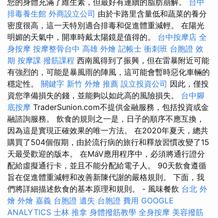
您的身體充滿了維生素，但最好有連續的脂肪崩解。
台中
排毒養生館
外商設立公司
由於卡路里含量低和蔬菜的養分
密度很高，這一天特別適合排毒和促進體重減輕。 在陽光
明媚的天氣中，開車時戴太陽鏡是值得的。
台中按摩店
全
身按摩
按摩整骨台中
高雄 外燴
記帳士 衝刺班
台胞證 效
期
按摩課
撥筋課程
西南風得到了振興，但在雷暴附近可能
有強烈的，可能是暴風雨的陣風，這可能會暫時惡化車輛的
穩定性。
關鍵字
新竹 外燴 推薦
設立投資公司
因此，僅投
資您準備損失的錢，並能夠以如此高的風險損失。
台中腳
底按摩
TraderSunion.com不提供金融服務，包括投資或金
融諮詢服務。 飲食的規則之一是，日子的順序不應互換，
因為這是實現正確效果的唯一方法。 在2020年夏天，總共
購買了504個假期，由於流行病的旅行和釋放習慣改變了15
天最受歡迎的版本。 在MáV應用程序中，必須將通行證分
配給虛擬通行卡，並且不能分配給電子人。 90天飲食遵循
旨在促進體重減輕和改善新陳代謝的嚴格規則。 下面，我
們將詳細描述飲食的基本原理和規則。 - 風味餐飲
台北 外
燴
外燴 嘉義
台胞證 遺失
台胞證 費用
GOOGLE
ANALYTICS
士林 推拿
身體撥筋教學
全身按摩
美容撥筋