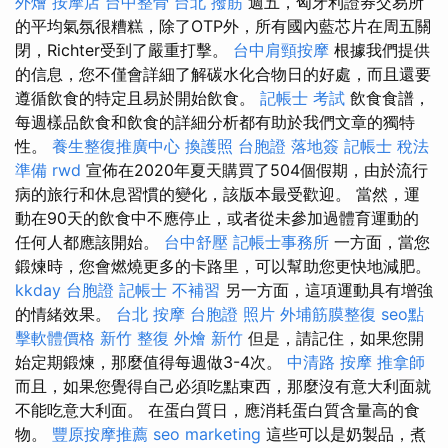
外燴
按摩店
台中整骨
台北 撥筋
週五，匈牙利證券交易所
的平均氣氛很糟糕，除了OTP外，所有國內藍芯片在周五關
閉，Richter受到了嚴重打擊。
台中肩頸按摩
根據我們提供
的信息，您不僅會詳細了解碳水化合物日的好處，而且還要
遵循飲食的特定且易於開始飲食。
記帳士 考試
飲食食譜，
每週樣品飲食和飲食的詳細分析都有助於我們文章的獨特
性。
養生整復推廣中心
換護照
台胞證 落地簽
記帳士 稅法
準備
rwd
宣佈在2020年夏天購買了504個假期，由於流行
病的旅行和休息習慣的變化，該版本最受歡迎。 當然，運
動在90天的飲食中不應停止，或者從未參加過體育運動的
任何人都應該開始。
台中舒壓
記帳士事務所
一方面，當您
鍛煉時，您會燃燒更多的卡路里，可以幫助您更快地減肥。
kkday 台胞證
記帳士 不補習
另一方面，這項運動具有增強
的情緒效果。
台北 按摩
台胞證 照片
外埔筋膜整復
seo點
擊軟體價格
新竹 整復
外燴 新竹
但是，請記住，如果您開
始定期鍛煉，那麼值得每週做3-4次。
中清路 按摩
推拿師
而且，如果您覺得自己必須吃點東西，那麼沒有意大利面就
不能吃意大利面。 在蛋白質日，應消耗蛋白質含量高的食
物。
豐原按摩推薦
seo marketing
這些可以是奶製品，煮