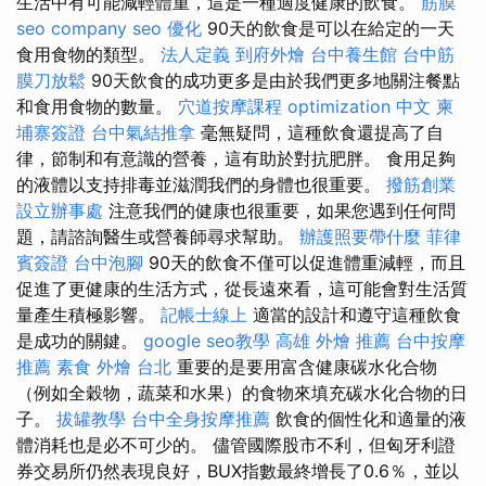
生活中有可能減輕體重，這是一種適度健康的飲食。
筋膜
seo company
seo 優化
90天的飲食是可以在給定的一天
食用食物的類型。
法人定義
到府外燴
台中養生館
台中筋
膜刀放鬆
90天飲食的成功更多是由於我們更多地關注餐點
和食用食物的數量。
穴道按摩課程
optimization 中文
柬
埔寨簽證
台中氣結推拿
毫無疑問，這種飲食還提高了自
律，節制和有意識的營養，這有助於對抗肥胖。 食用足夠
的液體以支持排毒並滋潤我們的身體也很重要。
撥筋創業
設立辦事處
注意我們的健康也很重要，如果您遇到任何問
題，請諮詢醫生或營養師尋求幫助。
辦護照要帶什麼
菲律
賓簽證
台中泡腳
90天的飲食不僅可以促進體重減輕，而且
促進了更健康的生活方式，從長遠來看，這可能會對生活質
量產生積極影響。
記帳士線上
適當的設計和遵守這種飲食
是成功的關鍵。
google seo教學
高雄 外燴 推薦
台中按摩
推薦
素食 外燴 台北
重要的是要用富含健康碳水化合物
（例如全穀物，蔬菜和水果）的食物來填充碳水化合物的日
子。
拔罐教學
台中全身按摩推薦
飲食的個性化和適量的液
體消耗也是必不可少的。 儘管國際股市不利，但匈牙利證
券交易所仍然表現良好，BUX指數最終增長了0.6％，並以