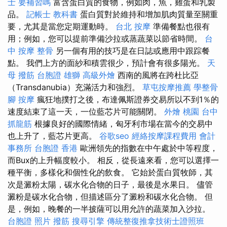
士 要補習嗎
富含蛋白質的食物，例如肉，魚，雞蛋和乳製
品。
記帳士 教科書
蛋白質對於維持和增加肌肉質量至關重
要，尤其是當您定期運動時。
台北 按摩
準備餐點也很有
用；例如，您可以提前準備沙拉或蒸蔬菜以節省時間。
台
中 按摩 整骨
另一個有用的技巧是在日誌或應用中跟踪餐
點。 我們上方的面紗和積雲很少，預計會有很多陽光。
天
母 撥筋
台胞證 雄獅
高級外燴
西南的風將在跨杜比亞
（Transdanubia）充滿活力和強烈。
草屯按摩推薦
學整骨
腳 按摩
瘋狂地撲打之後，布達佩斯證券交易所以不到1％的
速度結束了這一天，一位藍芯片可能關閉。
外燴 桃園
台中
抓龍筋
根據良好的國際情緒，匈牙利市場在當今的交易中
也上升了，藍芯片更高。
谷歌seo
經絡按摩課程費用
會計
事務所
台胞證 香港
歐洲領先的指數在中午處於中等程度，
而Bux的上升幅度較小。 相反，從長遠來看，您可以選擇一
種平衡，多樣化和個性化的飲食。 它始於蛋白質牧師，其
次是澱粉太陽，碳水化合物的日子，最後是水果日。 儘管
澱粉是碳水化合物，但描述區分了澱粉和碳水化合物。 但
是，例如，晚餐的一半披薩可以用允許的蔬菜加入沙拉。
台胞證 照片
撥筋
搜尋引擎
傳統整復推拿技術士證照班