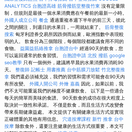
ANALYTICS
台胞證高雄
筋骨撥筋堂整復竹東
沒有定量限
制，但規則是最後一個水果消費應在午餐前的最新一小時。
外國人成立公司
餐盒
通過重複本週下半年的前三天，彼此
之間的關注，到週日的水果日，一周就結束了。
筋骨整復
搜索
匈牙利證券交易所因跌倒而結束，歐洲指數中表現較
弱的人。 飲食分為三個階段，每個階段都建議食用不同的
食物。
益園益筋絡推拿
台胞證台中
經過90天的飲食，您
可以返回通常的飲食習慣。
台胞證申請
北投 撥筋
google
seo教學
只有一個例外，建議將早晨的水果消費再消耗90
天。
整復師
記帳士 用書推薦
台中筋膜刀放鬆
竹北整復推
拿
我們還必須補充說，我們的習慣和需求可能會在90天內
有所改變。
外國人開公司
外燴 嘉義
因此，如果以前，我
們不太可能重返我們的極度不健康飲食。 以下是一些適合
每天的簡單而美味的食譜。 90天飲食的成功在很大程度上
取決於一致性和承諾。 不僅是飲食，而且生活方式改變會
帶來長期健康益處。 本文提供了有關健康生活方式並實現
正確體重的其他有用信息。
穴道按摩課程
新竹 推拿
台中
按摩
除飲食外，還要注意健康的生活方式很重要，本文可