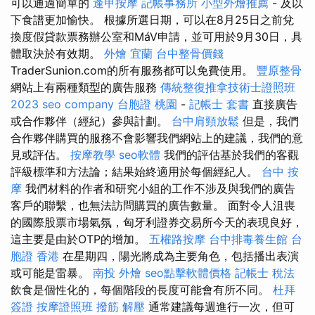
可以通過簡單的
逢甲按摩
記帳事務所
小型外燴推薦
- 及以
下食譜更加愉快。 根據所選日期，可以在8月25日之前兌
換度假貸款票務辦公室和MáV申請，並可用於9月30日，具
體取決於有效期。
外燴 宜蘭
台中整骨價錢
TraderSunion.com的所有服務都可以免費使用。
豐原整骨
網站上有兩種類型的廣告服務
傳統整復推拿技術士證照班
2023
seo company
台胞證 桃園
-
記帳士 套書
直接廣告
或合作夥伴（經紀）參與計劃。
台中肩頸放鬆
但是，我們
合作夥伴購買的服務不會影響我們網站上的建議，我們的意
見或評估。
按摩教學
seo軟體
我們的評估基於我們的客觀
評級標準和方法論；結果始終適用於每個經紀人。
台中 按
摩
我們材料的作者和研究小組的工作不涉及與我們的廣告
客戶的聯繫，也無法訪問購買的廣告數量。 面對令人沮喪
的國際股票市場氣氛，匈牙利證券交易所今天的表現良好，
這主要是由於OTP的增加。
五權路按摩
台中排毒養生館
台
胞證 香港
在星期四，陽光將成為主要角色，包括播出表演
或可能是雷暴。
南投 外燴
seo點擊軟體價格
記帳士 稅法
飲食是個性化的，每個階段的長度可能會有所不同。
杜拜
簽證
按摩證照班
撥筋 解壓
通常建議每週進行一次，但可