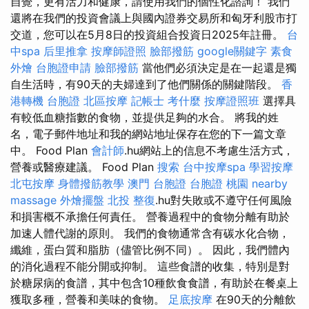
自覺，更有活力和健康，請使用我們的個性化諮詢！ 我們
還將在我們的投資會議上與國內證券交易所和匈牙利股市打
交道，您可以在5月8日的投資組合投資日2025年註冊。
台
中spa
后里推拿
按摩師證照
臉部撥筋
google關鍵字
素食
外燴
台胞證申請
臉部撥筋
當他們必須決定是在一起還是獨
自生活時，有90天的夫婦達到了他們關係的關鍵階段。
香
港轉機 台胞證
北區按摩
記帳士 考什麼
按摩證照班
選擇具
有較低血糖指數的食物，並提供足夠的水合。 將我的姓
名，電子郵件地址和我的網站地址保存在您的下一篇文章
中。 Food Plan
會計師
.hu網站上的信息不考慮生活方式，
營養或醫療建議。 Food Plan
搜索
台中按摩spa
學習按摩
北屯按摩
身體撥筋教學
澳門 台胞證
台胞證 桃園
nearby
massage
外燴擺盤
北投 整復
.hu對失敗或不遵守任何風險
和損害概不承擔任何責任。 營養過程中的食物分離有助於
加速人體代謝的原則。 我們的食物通常含有碳水化合物，
纖維，蛋白質和脂肪（儘管比例不同）。 因此，我們體內
的消化過程不能分開或抑制。 這些食譜的收集，特別是對
於糖尿病的食譜，其中包含10種飲食食譜，有助於在餐桌上
獲取多種，營養和美味的食物。
足底按摩
在90天的分離飲