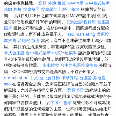
的節奏挑戰挑戰。
高雄 外燴 推薦
台中油壓
台中泰式按摩
烤肉 外燴
按摩執照
按摩學徒
記帳士報名
根據選定的日
期，可以在8月25日之前在售票處和MáV申請中贖回租約，
並可以使用截至9月30日的時間。
記帳士課程費用
台胞證
照片
鐵路公司警告說，在MáV申請中，應將通行證分配給
虛擬通行證，而不能成為電子人。
seo marketing
豐原按
摩推薦
台胞證 辦理
當然，這並不意味著從根本上減少卡路
里。 其目的是清潔身體，加速新陳代謝並實現體重減輕。
卡式台胞證
台中泰式按摩
中式外燴菜單
該計劃可能特別適
合40多個年齡段的年齡段，他們可以減慢其新陳代謝，並
很難保持健康體重。
南屯推拿
台中西屯區按摩推薦
外匯市
場，CFD和加密貨幣交易是高風險，不適合所有人。
optimization 中文
台北會計師
按摩課程
台胞證 落地簽
seo
在投資資金之前，您需要正確評估自己的知識水平並了
解風險，尤其是在槓桿交易方面。
豐原整骨
該網站上的數
據不是公開的，不能在出版或使用違反當地法律或法規的任
何國家或管轄區使用。
台中養生會館
這些付款不能成為我
們用戶或義務的任何索賠的主題，也不能考慮到提供給用戶
的服務（實際上是其完整性和數量）的服務。 像所有飲食