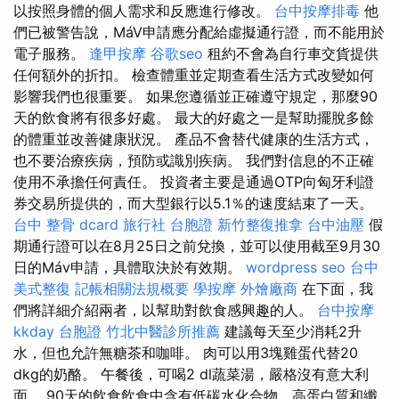
以按照身體的個人需求和反應進行修改。
台中按摩排毒
他
們已被警告說，MáV申請應分配給虛擬通行證，而不能用於
電子服務。
逢甲按摩
谷歌seo
租約不會為自行車交貨提供
任何額外的折扣。 檢查體重並定期查看生活方式改變如何
影響我們也很重要。 如果您遵循並正確遵守規定，那麼90
天的飲食將有很多好處。 最大的好處之一是幫助擺脫多餘
的體重並改善健康狀況。 產品不會替代健康的生活方式，
也不要治療疾病，預防或識別疾病。 我們對信息的不正確
使用不承擔任何責任。 投資者主要是通過OTP向匈牙利證
券交易所提供的，而大型銀行以5.1％的速度結束了一天。
台中 整骨 dcard
旅行社 台胞證
新竹整復推拿
台中油壓
假
期通行證可以在8月25日之前兌換，並可以使用截至9月30
日的Máv申請，具體取決於有效期。
wordpress seo
台中
美式整復
記帳相關法規概要
學按摩
外燴廠商
在下面，我
們將詳細介紹兩者，以幫助對飲食感興趣的人。
台中按摩
kkday 台胞證
竹北中醫診所推薦
建議每天至少消耗2升
水，但也允許無糖茶和咖啡。 肉可以用3塊雞蛋代替20
dkg的奶酪。 午餐後，可喝2 dl蔬菜湯，嚴格沒有意大利
面。 90天的飲食飲食中含有低碳水化合物，高蛋白質和纖