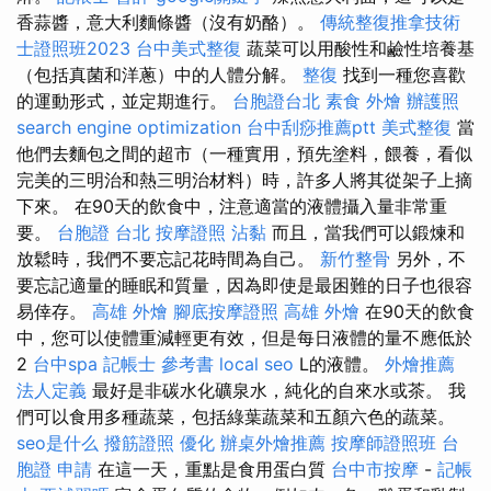
香蒜醬，意大利麵條醬（沒有奶酪）。
傳統整復推拿技術
士證照班2023
台中美式整復
蔬菜可以用酸性和鹼性培養基
（包括真菌和洋蔥）中的人體分解。
整復
找到一種您喜歡
的運動形式，並定期進行。
台胞證台北
素食 外燴
辦護照
search engine optimization
台中刮痧推薦ptt
美式整復
當
他們去麵包之間的超市（一種實用，預先塗料，餵養，看似
完美的三明治和熱三明治材料）時，許多人將其從架子上摘
下來。 在90天的飲食中，注意適當的液體攝入量非常重
要。
台胞證 台北
按摩證照
沾黏
而且，當我們可以鍛煉和
放鬆時，我們不要忘記花時間為自己。
新竹整骨
另外，不
要忘記適量的睡眠和質量，因為即使是最困難的日子也很容
易倖存。
高雄 外燴
腳底按摩證照
高雄 外燴
在90天的飲食
中，您可以使體重減輕更有效，但是每日液體的量不應低於
2
台中spa
記帳士 參考書
local seo
L的液體。
外燴推薦
法人定義
最好是非碳水化礦泉水，純化的自來水或茶。 我
們可以食用多種蔬菜，包括綠葉蔬菜和五顏六色的蔬菜。
seo是什么
撥筋證照
優化
辦桌外燴推薦
按摩師證照班
台
胞證 申請
在這一天，重點是食用蛋白質
台中市按摩
-
記帳