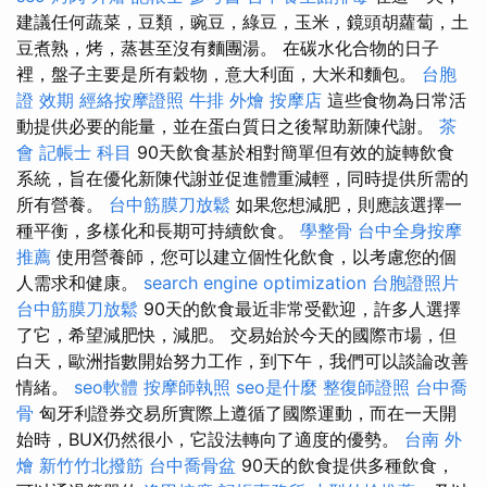
建議任何蔬菜，豆類，豌豆，綠豆，玉米，鏡頭胡蘿蔔，土
豆煮熟，烤，蒸甚至沒有麵團湯。 在碳水化合物的日子
裡，盤子主要是所有穀物，意大利面，大米和麵包。
台胞
證 效期
經絡按摩證照
牛排 外燴
按摩店
這些食物為日常活
動提供必要的能量，並在蛋白質日之後幫助新陳代謝。
茶
會
記帳士 科目
90天飲食基於相對簡單但有效的旋轉飲食
系統，旨在優化新陳代謝並促進體重減輕，同時提供所需的
所有營養。
台中筋膜刀放鬆
如果您想減肥，則應該選擇一
種平衡，多樣化和長期可持續飲食。
學整骨
台中全身按摩
推薦
使用營養師，您可以建立個性化飲食，以考慮您的個
人需求和健康。
search engine optimization
台胞證照片
台中筋膜刀放鬆
90天的飲食最近非常受歡迎，許多人選擇
了它，希望減肥快，減肥。 交易始於今天的國際市場，但
白天，歐洲指數開始努力工作，到下午，我們可以談論改善
情緒。
seo軟體
按摩師執照
seo是什麼
整復師證照
台中喬
骨
匈牙利證券交易所實際上遵循了國際運動，而在一天開
始時，BUX仍然很小，它設法轉向了適度的優勢。
台南 外
燴
新竹竹北撥筋
台中喬骨盆
90天的飲食提供多種飲食，