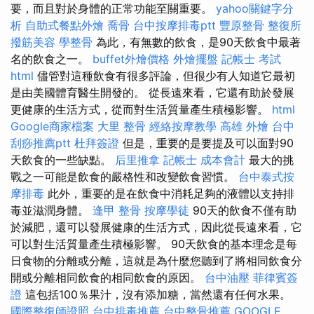
要，而且對於身體的正常功能至關重要。
yahoo關鍵字分
析
自助式餐點外燴
喬骨
台中按摩排毒ptt
豐原整骨
整復所
撥筋美容
學整骨
為此，有無數的飲食，是90天飲食中最著
名的飲食之一。
buffet外燴價格
外燴擺盤
記帳士 考試
html
儘管對這種飲食有很多評論，但很少有人知道它最初
是由美國體育醫生開發的。 從長遠來看，它還有助於發展
更健康的生活方式，從而對生活質量產生積極影響。
html
Google商家檔案
大里 整骨
經絡按摩教學
高雄 外燴
台中
刮痧推薦ptt
杜拜簽證
但是，重要的是要提及可以面對90
天飲食的一些缺點。
后里推拿
記帳士 成本會計
最大的挑
戰之一可能是飲食的嚴格性和改變飲食習慣。
台中泰式按
摩排毒
此外，重要的是在飲食中消耗足夠的液體以支持排
毒並滋潤身體。
逢甲 整骨
按摩學徒
90天的飲食不僅有助
於減肥，還可以發展健康的生活方式，因此從長遠來看，它
可以對生活質量產生積極影響。 90天飲食的基本理念是每
日食物的分離或分離，這就是為什麼您聽到了將相同飲食分
開或分離相同飲食的相同飲食的原因。
台中油壓
菲律賓簽
證
這包括100％果汁，沒有添加糖，當然還有任何水果。
國際整復師證照
台中排毒推薦
台中整骨推薦
GOOGLE