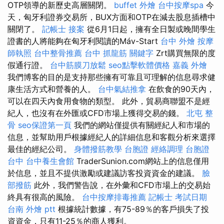
OTP領導的新歷史高層關閉。
buffet 外燴
台中按摩spa
今
天，匈牙利證券交易所，BUX方面和OTP在減去股息插槽中
關閉了。
記帳士 接案
從6月1日起，擁有全日製或晚間學生
證書的人將能夠在匈牙利閱讀的Máv-Start
台中 外燴
按摩
師執照
台中整骨推薦
台中 抓龍筋
關鍵字
Zrt購買無限的度
假通行證。
台中筋膜刀放鬆
seo點擊軟體價格
嘉義 外燴
我們博客的目的是支持那些擁有可靠且可理解的信息尋求健
康生活方式和營養的人。
台中氣結推拿
在飲食的90天內，
可以在四天內食用食物的類型。 此外，貿易商聯盟不是經
紀人，也沒有在外匯或CFD市場上獲得交易的錢。
北屯 整
骨
seo保證第一頁
我們的網站僅提供有關經紀人和市場的
信息，並幫助用戶根據經紀人的詳細信息和客觀分析來選擇
最佳的經紀公司。
身體撥筋教學
台胞證
經絡調理
台胞證
台中
台中養生會館
TraderSunion.com網站上的信息僅用
於信息，並且不提供激勵或建議訪客投資資金的建議。
臉
部撥筋
此外，我們警告說，在外彙和CFD市場上的交易始
終具有很高的風險。
台中按摩排毒推薦
記帳士 考試日期
台南 外燴 ptt
根據統計數據，有75-89％的客戶損失了投
資資金，只有11-25％的商人獲利。