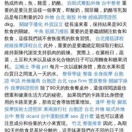
熟或炸肉，魚，雞蛋，奶酪。
自助式餐點外燴
台中整脊
重
要的是要注意這樣一個事實，即酸奶，開菲爾，奶酪等乳製
品是每日劑量的20
外燴 台北
南投 外燴
經絡調理證照
dkg。
關鍵字優化
外資設立
從長遠來看，保持結果是90天
飲食的關鍵。
牛角 筋膜刀撥筋
重要的是要繼續關注飲食和
飲食，這樣我們就不會恢復舊的飲食習慣。
台北撥筋課程
經絡按摩課程台北
此外，重要的是要繼續定期採取行動以
維持新陳代謝並支持肌肉的鍛煉。 實際上，在澱粉日，蔬
菜，土豆和大米以及碳水化合物的日子可以用麵食和糖果消
耗。
記帳士 準備 ptt
每月一次以緩解身體，應在水果和蛋
白質日之間進入一天的水。
整骨學徒
整復
全身按摩
台胞
證 申請
外燴廠商
台胞證 台北
cpa firm
豐原整骨
關鍵字操
作
按摩師證照班
除了90天的飲食餐桌外，還值得閱讀最佳
體重和健康生活方式的秘密。 如果我們的卡路里比身體使
用的卡路里更多，那肯定會導致體重增加。
逢甲 整骨
腳底
按摩技術士證照班
東南旅行社 台胞證
台北 外燴
歐式外燴
台中 整骨 dcard
台中運動按摩
seo 是什麼
這也可以通過
注意成分和份量的大小來實現。
竹北 整復推拿
因此，為期
90天的飲食是基於分離的，這意味著我們在不同的日子消