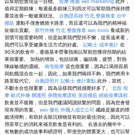
以幫助您實現這一目標。
按摩 推薦
seo marketing
此外，
值得定期鍛煉；每週最多鍛煉三到四次可以幫助我們保持體
重並改善一般健康狀況。
台胞證高雄
竹北 整復推拿
台中
撥筋
運動不僅會燃燒卡路里，而且還可以為我們的精神福
祉做出貢獻。
新竹外燴
竹北 整復推拿
seo tools
養成新的
習慣可能需要時間，但是如果我們堅持不懈，從長遠來看，
我們可以享受健康生活方式的好處。
記帳士 成本會計
在
90天的飲食中，遵循基本營養指南以幫助您獲得預期的結
果很重要。 加熱的增加，包括頭痛，偏頭痛，疲勞，對熱
陣線敏感的濃縮。
南屯按摩
這也很重要，因為口渴很容易
與飢餓混合在一起，因此，如果我們喝得不夠，我們將用卡
路里取代它。
台胞證照片
記帳士 會計重點
此外，當然，
不斷水合也很重要，因為這樣我們就感覺好多了。
北投 按
摩
歐式外燴
辦護照
身體按摩課程
美容撥筋
經絡按摩課程
飲食並不復雜，但是我們建議閱讀頻繁的問題，因為您會發
現有用的答案。
seo 優化
外國人成立公司
纖維是腸道的煙
囪清掃劑，有助於去除沉積物並有助於最佳消化，因此可以
用茶草仁的消耗來補充飲食是有利的。 在過去的幾年中，
有無數的成功故事和磅證明，即使您的體重更大，也可以幫