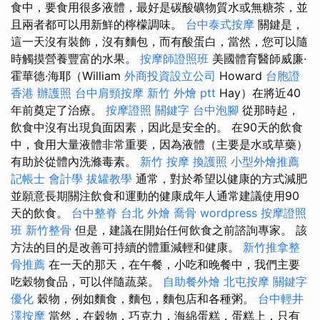
食中，要食用很多液體，最好是碳酸礦物質水或無糖茶，並
且兩者都可以用新鮮的檸檬調味。
台中泰式按摩
關鍵是，
這一天沒有裝飾，沒有麵包，而有酸蛋白，當然，您可以隨
時觸摸營養豐富的水果。
按摩師證照班
美國體育醫師威廉·
霍華德·海耶（William
外商投資設立公司
Howard
台胞證
香港
辦護照
台中肩頸按摩
新竹 外燴 ptt
Hay）在將近40
年前奠定了治療。
按摩證照
關鍵字
台中泡腳
從那時起，
飲食中沒有出現負面因素，因此是安全的。 在90天的飲食
中，食用大量液體非常重要，因為液體（主要是水或草藥）
有助於從體內洗滌毒素。
新竹 按摩
換護照
小型外燴推薦
記帳士 會計學
拔罐教學
通常，對於希望以健康的方式減肥
並願意長期關注飲食和運動的健康成年人通常建議使用90
天的飲食。
台中整脊
台北 外燴
喬骨
wordpress
按摩證照
班
新竹整骨
但是，建議在開始任何飲食之前諮詢專家。 該
方法的目的是改善可持續的體重減輕和健康。
新竹推拿整
骨推薦
在一天的那天，在午餐，小吃和晚餐中，我們主要
吃穀物食品，可以伴隨蔬菜。
自助餐外燴
北屯按摩
關鍵字
優化
穀物，例如麵食，麵包，麵包店和各種粥。
台中輕井
澤按摩
當然，在穀物，巧克力，海綿蛋糕，蛋糕上，只有