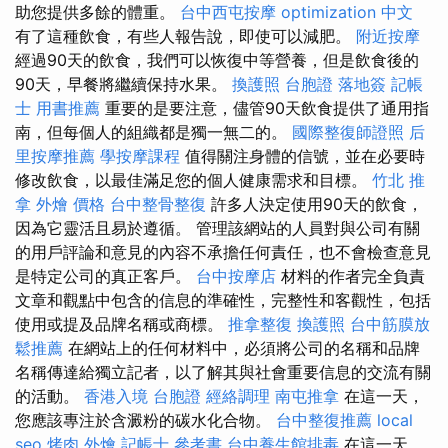
助您提供多餘的體重。
台中西屯按摩
optimization 中文
有了這種飲食，有些人報告說，即使可以減肥。
附近按摩
經過90天的飲食，我們可以恢復中等營養，但是飲食後的
90天，早餐將繼續保持水果。
換護照
台胞證 落地簽
記帳
士 用書推薦
重要的是要注意，儘管90天飲食提供了通用指
南，但每個人的組織都是獨一無二的。
國際整復師證照
后
里按摩推薦
學按摩課程
值得關注身體的信號，並在必要時
修改飲食，以最佳滿足您的個人健康需求和目標。
竹北 推
拿
外燴 價格
台中整骨整復
許多人決定使用90天的飲食，
因為它靈活且易於遵循。 管理該網站的人員對與公司有關
的用戶評論和意見的內容不承擔任何責任，也不會檢查意見
是特定公司的真正客戶。
台中按摩店
材料的作者完全負責
文章和觀點中包含的信息的準確性，完整性和客觀性，包括
使用或提及品牌名稱或商標。
推拿整復
換護照
台中筋膜放
鬆推薦
在網站上的任何材料中，必須將公司的名稱和品牌
名稱傳達給獨立記者，以了解其與社會重要信息的交流有關
的活動。
香港入境 台胞證
經絡調理
南屯推拿
在這一天，
您應該專注於含澱粉的碳水化合物。
台中整復推薦
local
seo
烤肉 外燴
記帳士 參考書
台中養生館排毒
在這一天，