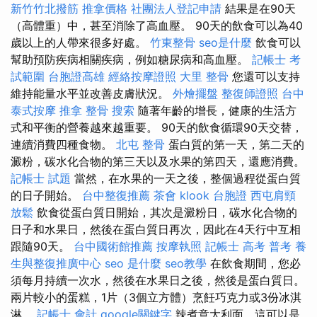
新竹竹北撥筋
推拿價格
社團法人登記申請
結果是在90天
（高體重）中，甚至消除了高血壓。 90天的飲食可以為40
歲以上的人帶來很多好處。
竹東整骨
seo是什麼
飲食可以
幫助預防疾病相關疾病，例如糖尿病和高血壓。
記帳士 考
試範圍
台胞證高雄
經絡按摩證照
大里 整骨
您還可以支持
維持能量水平並改善皮膚狀況。
外燴擺盤
整復師證照
台中
泰式按摩
推拿 整骨
搜索
隨著年齡的增長，健康的生活方
式和平衡的營養越來越重要。 90天的飲食循環90天交替，
連續消費四種食物。
北屯 整骨
蛋白質的第一天，第二天的
澱粉，碳水化合物的第三天以及水果的第四天，還應消費。
記帳士 試題
當然，在水果的一天之後，整個過程從蛋白質
的日子開始。
台中整復推薦
茶會
klook 台胞證
西屯肩頸
放鬆
飲食從蛋白質日開始，其次是澱粉日，碳水化合物的
日子和水果日，然後在蛋白質日再次，因此在4天行中互相
跟隨90天。
台中國術館推薦
按摩執照
記帳士 高考 普考
養
生與整復推廣中心
seo 是什麼
seo教學
在飲食期間，您必
須每月持續一次水，然後在水果日之後，然後是蛋白質日。
兩片較小的蛋糕，1片（3個立方體）烹飪巧克力或3份冰淇
淋。
記帳士 會計
google關鍵字
辣煮意大利面，這可以是