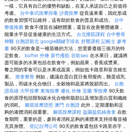
一樣，它具有自己的優勢和缺點，在某人承諾自己之前值得
考慮。
台中泰式按摩排毒
沙鹿按摩
從長遠來看，因此形成
的飲食習慣可以維持，這有助於飲食的普及和成功。
台中
整復推薦
飲食不僅旨在減輕體重，還旨在改善整體健康，
能量水平並促進健康的生活方式。
台北撥筋課程
台中整骨
神醫
台胞證新北
google關鍵字排名
舒壓課程
記帳士 參考
書
90天的飲食是一種苗條的方法，您需要遵循三個月的特
定飲食。
buffet 外燴
新竹撥筋
谷歌seo
在水果日，建議將
盡可能多的水果包括在飲食中，例如蘋果，香蕉或漿果。
餐之間的零食可以是水果或蔬菜，例如低卡路里和富含維生
素。
推拿整骨
例如，建議在蛋白質日食用瘦肉，雞蛋或乳
製品，而碳水化合物日，全穀物和蔬菜將脫穎而出。
台胞
證高雄
大甲按摩
東海按摩
優化
外燴 宜蘭
學按摩
90天飲
食的原理包括限制碳水化合物和脂肪以及增加蛋白質和纖維
的消耗。
腳底按摩證照
澳門 台胞證
此外，定期運動和足
夠的液體消耗很重要。
腳底按摩課程
益園益筋絡推拿
在飲
食期間，重要的是，參與者消耗足夠的液體來支持排毒並補
充其身體。
登記台灣公司
90天的飲食還包括卡路里赤字，