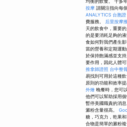
均衡的飲食。 十多
按摩
請關注指向每
ANALYTICS
台胞證
費服務。
后里按摩
天的飲食中，重要的
的是要消耗足夠的液
食如何對我們產生
當的營養和定期運
於保持飽滿感並支
要作用，因此人體可
推拿師證照
台中整
易找到可用於這種
原則的功能和效率提
外燴
晚餐時，您可以
他們可以幫助採用個
暫停美國職責的消息
澱粉含量很高。
Go
糖，巧克力，乾果
合物是簡單的澱粉