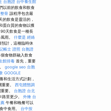
社 台胞證
台中養生館
們以前的飲食和飲食
 整骨
該程序包含嚴
0天的飲食是靈活的，
和蛋白質的食物以獲
90天飲食是一種長
暴風雨。
什麼是
經絡
師預計，這種臨時休
記帳士 證照
台胞證
每個食物群融入飲食
生館排毒
首先，重要
量。
google seo
台胞
拿
GOOGLE
營養和生活方式計劃，
關重要。
西屯體態調
關重要。
台胞證 台北
卡路里更少。
外燴 台
推薦
午餐和晚餐可以
餐食中食用。
台中按