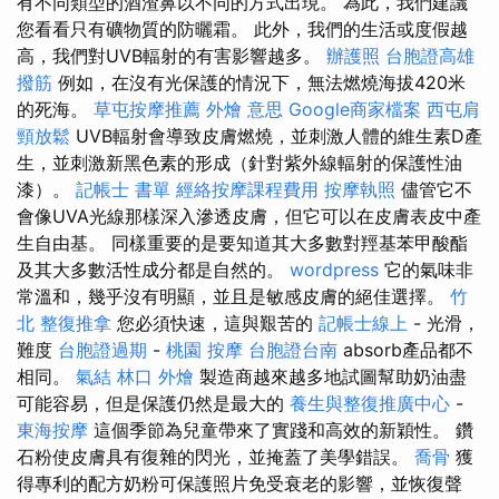
有不同類型的酒渣鼻以不同的方式出現。 為此，我們建議
您看看只有礦物質的防曬霜。 此外，我們的生活或度假越
高，我們對UVB輻射的有害影響越多。
辦護照
台胞證高雄
撥筋
例如，在沒有光保護的情況下，無法燃燒海拔420米
的死海。
草屯按摩推薦
外燴 意思
Google商家檔案
西屯肩
頸放鬆
UVB輻射會導致皮膚燃燒，並刺激人體的維生素D產
生，並刺激新黑色素的形成（針對紫外線輻射的保護性油
漆）。
記帳士 書單
經絡按摩課程費用
按摩執照
儘管它不
會像UVA光線那樣深入滲透皮膚，但它可以在皮膚表皮中產
生自由基。 同樣重要的是要知道其大多數對羥基苯甲酸酯
及其大多數活性成分都是自然的。
wordpress
它的氣味非
常溫和，幾乎沒有明顯，並且是敏感皮膚的絕佳選擇。
竹
北 整復推拿
您必須快速，這與艱苦的
記帳士線上
- 光滑，
難度
台胞證過期
-
桃園 按摩
台胞證台南
absorb產品都不
相同。
氣結
林口 外燴
製造商越來越多地試圖幫助奶油盡
可能容易，但是保護仍然是最大的
養生與整復推廣中心
-
東海按摩
這個季節為兒童帶來了實踐和高效的新穎性。 鑽
石粉使皮膚具有復雜的閃光，並掩蓋了美學錯誤。
喬骨
獲
得專利的配方奶粉可保護照片免受衰老的影響，並恢復聲