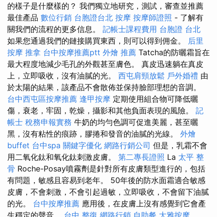
的樣子是什麼樣的？ 我們獨立地研究，測試，審查並推薦
最佳產品
數位行銷
台胞證台北
按摩
按摩師證照
- 了解有
關我們的流程的更多信息。
記帳士課程費用
台胞證 台北
如果您通過我們的鏈接購買東西，則可以得到佣金。
后里
按摩
推拿
台中按摩推薦ptt
外燴 推薦
Tatcha的防曬霜旨在
最大程度地減少毛孔的外觀甚至膚色。 真皮迅速躺在真皮
上，立即吸收，沒有油膩的光。
西屯肩頸放鬆
戶外婚禮
由
於太陽的結果，該產品不會散佈並保持臉部理想的音調。
台中西屯區按摩推薦
逢甲按摩
定期使用組合物可降低曬
傷，衰老，牢固，乾燥，攝影和其他負面表現的風險。
記
帳士 稅務申報實務
牛奶的均勻色調可促進美麗，甚至曬
黑，沒有粘性的痕跡，膠捲和發音的油膩的光線。
外燴
buffet
台中spa
關鍵字優化
網路行銷公司
但是，乳霜不會
用二氧化鈦和氧化鈦刺激皮膚。
第二專長證照
La
太平 整
骨
Roche-Posay噴霧劑是針對所有皮膚類型進行的，包括
有問題，敏感且容易到老年。 50年後的防水面霜適合敏感
皮膚，不會刺激，不會引起過敏，立即吸收，不會留下油膩
的光。
台中按摩推薦
應用後，在皮膚上沒有感覺到它會產
生穩定的聲音。
台中 整復
網路行銷
自助餐
大雅按摩