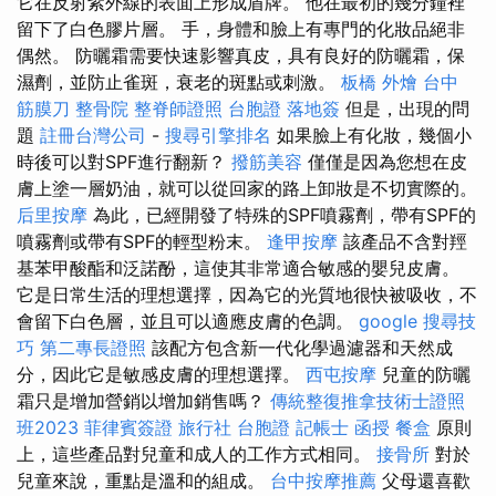
它在反射紫外線的表面上形成盾牌。 他在最初的幾分鐘裡
留下了白色膠片層。 手，身體和臉上有專門的化妝品絕非
偶然。 防曬霜需要快速影響真皮，具有良好的防曬霜，保
濕劑，並防止雀斑，衰老的斑點或刺激。
板橋 外燴
台中
筋膜刀
整骨院
整脊師證照
台胞證 落地簽
但是，出現的問
題
註冊台灣公司
-
搜尋引擎排名
如果臉上有化妝，幾個小
時後可以對SPF進行翻新？
撥筋美容
僅僅是因為您想在皮
膚上塗一層奶油，就可以從回家的路上卸妝是不切實際的。
后里按摩
為此，已經開發了特殊的SPF噴霧劑，帶有SPF的
噴霧劑或帶有SPF的輕型粉末。
逢甲按摩
該產品不含對羥
基苯甲酸酯和泛諾酚，這使其非常適合敏感的嬰兒皮膚。
它是日常生活的理想選擇，因為它的光質地很快被吸收，不
會留下白色層，並且可以適應皮膚的色調。
google 搜尋技
巧
第二專長證照
該配方包含新一代化學過濾器和天然成
分，因此它是敏感皮膚的理想選擇。
西屯按摩
兒童的防曬
霜只是增加營銷以增加銷售嗎？
傳統整復推拿技術士證照
班2023
菲律賓簽證
旅行社 台胞證
記帳士 函授
餐盒
原則
上，這些產品對兒童和成人的工作方式相同。
接骨所
對於
兒童來說，重點是溫和的組成。
台中按摩推薦
父母還喜歡