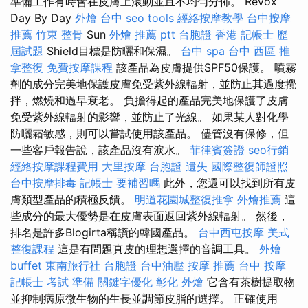
準備工作有時會在皮膚上滾動並且不均勻分佈。 Revox
Day By Day
外燴 台中
seo tools
經絡按摩教學
台中按摩
推薦
竹東 整骨
Sun
外燴 推薦 ptt
台胞證 香港
記帳士 歷
屆試題
Shield目標是防曬和保濕。
台中 spa
台中 西區 推
拿整復
免費按摩課程
該產品為皮膚提供SPF50保護。 噴霧
劑的成分完美地保護皮膚免受紫外線輻射，並防止其過度攪
拌，燃燒和過早衰老。 負擔得起的產品完美地保護了皮膚
免受紫外線輻射的影響，並防止了光線。 如果某人對化學
防曬霜敏感，則可以嘗試使用該產品。 儘管沒有保修，但
一些客戶報告說，該產品沒有淚水。
菲律賓簽證
seo行銷
經絡按摩課程費用
大里按摩
台胞證 遺失
國際整復師證照
台中按摩排毒
記帳士 要補習嗎
此外，您還可以找到所有皮
膚類型產品的積極反饋。
明道花園城整復推拿
外燴推薦
這
些成分的最大優勢是在皮膚表面返回紫外線輻射。 然後，
排名是許多Blogirta稱讚的韓國產品。
台中西屯按摩
美式
整復課程
這是有問題真皮的理想選擇的音調工具。
外燴
buffet
東南旅行社 台胞證
台中油壓
按摩 推薦
台中 按摩
記帳士 考試 準備
關鍵字優化
彰化 外燴
它含有茶樹提取物
並抑制病原微生物的生長並調節皮脂的選擇。 正確使用