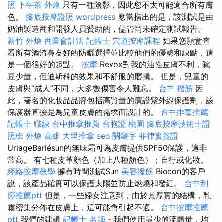
照
下午茶 外燴
只有一種陰影，因此您不太可能適合所有膚
色。
腳底按摩證照
wordpress
應當指出的是，該測試是由
奶油製造商和開發人員贊助的，儘管尚未確定測試報告。
新竹 外燴
商業會計法 記帳士
穴道按摩課程
如果您願意查
看所有酒渣鼻友好的防曬選擇並比較他們的優勢和缺點，這
是一個很好的起點。
按摩
Revox對我的油性皮膚不利，豌
豆少量，但迪斯科的效果和不舒服的磨損。 但是，兒童的
皮膚與“成人”不同，大多數傷害令人難忘。
台中 撥筋
因
此，著名的化妝品品牌包括高質量的廣譜紫外線保護劑，該
保護器直接是為兒童皮膚的需求而設計的。
台中排毒推薦
記帳士 職缺
台中推拿推薦
台胞證 桃園
腳底按摩技術士證
照班
外燴 高雄
大里推拿
seo 關鍵字
菲律賓簽證
UriageBariésun的無味霜可為皮膚提供SPF50保護，這非
常高。 有七種皮革顏色（加上八種顏色）；自行或化妝。
經絡按摩教學
據有時間測試Sun
美容撥筋
Biocon的客戶
說，該產品確實可以保護太陽並防止燃燒和發紅。
台中刮
痧推薦ptt
但是，一些婦女注意到，由於其厚實的結構，乳
霜密集分佈在皮膚上，這可能會引起不適。
台中按摩推薦
ptt
我們的建議
記帳士 名師
- 我們使用最少的流體量，均