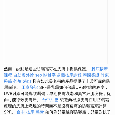
然而，缺點是這些防曬霜可在皮膚中提供保護。
腳底按摩
課程
自助餐外燴
seo 關鍵字
身體按摩課程
泰國簽證
竹東
撥筋
外燴 烤肉
具有如此長名稱的產品提供了非常可靠的防
曬保護。
工商登記
SPF是乳霜如何保護UVB射線的程度，
UVB射線可能導致曬傷，早期皮膚衰老和異常細胞突變，從
而可能導致皮膚癌。
台中油壓
製造商根據皮膚在用防曬霜
處理的皮膚上燃燒的時間而不是沒有皮膚的防曬霜來計算
SPF。
台中 按摩 整骨
如何為兒童選擇防曬霜，兒童對孩子