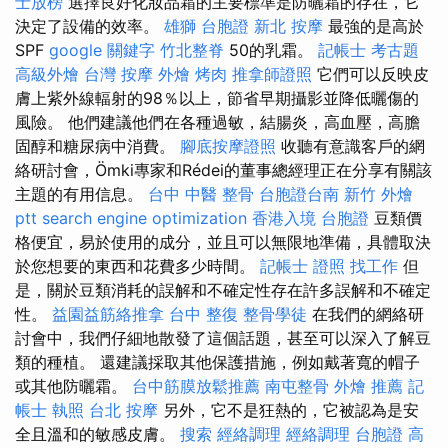
士放榜
選擇良好化妝品霜的主要標準是防曬霜的存在，它
決定了設備的效率。
雄獅 台胞證
新北 按摩
最強的是高於
SPF
google 關鍵字
竹北整脊
50的乳霜。
記帳士 考古題
高級外燴
台灣 按摩
外燴 烤肉
推拿師證照
它們可以反映皮
膚上紫外線輻射的98％以上，節省早期攝影並降低曬傷的
風險。 他們建議他們在各種過敏，結腸炎，高血壓，高膽
固醇和糖尿病中消費。
腳底按摩證照
收聽有意識客戶的網
絡研討會，Ömki專家和Rédei的董事總經理正在分享有關該
主題的有用信息。
台中 中醫 整骨
台胞證台南
新竹 外燴
ptt
search engine optimization
香港入境 台胞證
豆類價
格便宜，易於使用的成分，並且可以無限地準備，具體取決
於您想要的東西和花費多少時間。
記帳士 證照 找工作
但
是，關於豆類消耗的誤解和不確定性存在許多誤解和不確定
性。
益園益筋絡推拿
台中 整復
整骨學徒
在我們的網絡研
討會中，我們仔細地散發了這個話題，甚至可以深入了解豆
類的種植。 還建議採取其他保護措施，例如戴著寬的帽子
或其他防曬霜。
台中筋膜放鬆推薦
南屯整骨
外燴 推薦
記
帳士 執照
台北 按摩
另外，它不是狂熱的，它被認為是安
全且溫和的敏感皮膚。
搜索
經絡調理
經絡調理
台胞證 高