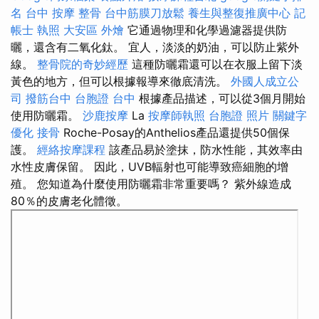
名
台中 按摩 整骨
台中筋膜刀放鬆
養生與整復推廣中心
記
帳士 執照
大安區 外燴
它通過物理和化學過濾器提供防
曬，還含有二氧化鈦。 宜人，淡淡的奶油，可以防止紫外
線。
整骨院的奇妙經歷
這種防曬霜還可以在衣服上留下淡
黃色的地方，但可以根據報導來徹底清洗。
外國人成立公
司
撥筋台中
台胞證 台中
根據產品描述，可以從3個月開始
使用防曬霜。
沙鹿按摩
La
按摩師執照
台胞證 照片
關鍵字
優化
接骨
Roche-Posay的Anthelios產品還提供50個保
護。
經絡按摩課程
該產品易於塗抹，防水性能，其效率由
水性皮膚保留。 因此，UVB輻射也可能導致癌細胞的增
殖。 您知道為什麼使用防曬霜非常重要嗎？ 紫外線造成
80％的皮膚老化體徵。