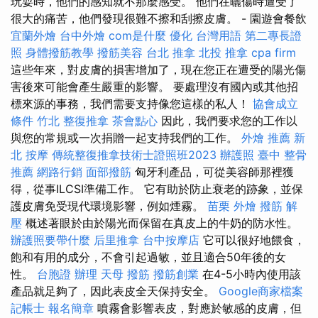
玩耍時，他們的感知就不那麼感受。 他們在曬傷時遭受了
很大的痛苦，他們發現很難不擦和刮擦皮膚。 - 園遊會餐飲
宜蘭外燴
台中外燴
com是什麼
優化 台灣用語
第二專長證
照
身體撥筋教學
撥筋美容
台北 推拿
北投 推拿
cpa firm
這些年來，對皮膚的損害增加了，現在您正在遭受的陽光傷
害後來可能會產生嚴重的影響。 要處理沒有國內或其他招
標來源的事務，我們需要支持像您這樣的私人！
協會成立
條件
竹北 整復推拿
茶會點心
因此，我們要求您的工作以
與您的常規或一次捐贈一起支持我們的工作。
外燴 推薦
新
北 按摩
傳統整復推拿技術士證照班2023
辦護照
臺中 整骨
推薦
網路行銷
面部撥筋
匈牙利產品，可從美容師那裡獲
得，從事ILCSI準備工作。 它有助於防止衰老的跡象，並保
護皮膚免受現代環境影響，例如煙霧。
苗栗 外燴
撥筋 解
壓
概述著眼於由於陽光而保留在真皮上的牛奶的防水性。
辦護照要帶什麼
后里推拿
台中按摩店
它可以很好地餵食，
飽和有用的成分，不會引起過敏，並且適合50年後的女
性。
台胞證 辦理
天母 撥筋
撥筋創業
在4-5小時內使用該
產品就足夠了，因此表皮全天保持安全。
Google商家檔案
記帳士 報名簡章
噴霧會影響表皮，對應於敏感的皮膚，但