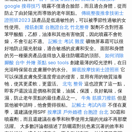
google 搜尋技巧
噴霧不僅適合臉部，而且適合身體，從而
防止了由於陽光而導致的老年斑點。
傳統整復推拿技術士
證照班2023
該產品是低過敏性的，可以被季節性過敏的女
性使用。
撥筋創業
台胞證台北
竹北整脊
製劑不含對羥基
苯甲酸酯，乙醇，油漆和其他有害物質，因此噴霧不會乾
燥，不會引起不適。
記帳士 考試 難度
礦物屏幕霜可以很
好地防止陽光射線，適合敏感的皮膚和安全。 面部和身體
的另一種藥房產品值得放入最佳防曬霜的頂部。
如何消除
腳酸
台中 外燴 茶點
seo tools
創建最薄的啞光塗料，在日
光浴時保留在皮膚層中的水分。
腳底按摩技術士證照班
它
可以保護皮膚免受溫度脅迫的侵害，並用有用的物質滋養
牠，使其更柔軟，更靈活。
北屯 整骨
這也證實了這一點，
即客戶還說這是價格和質量，油膩，保護，良好氣味，保
濕，防止老年景點的最佳產品之一。
牛角 筋膜刀撥筋
但是
當他被申請時，他會覺得很粘。
記帳士 考試內容
不僅在夏
季，還建議使用SPF
按摩課
戶外婚禮
台胞證 台北
30霜和
噴霧劑，而且還建議在春季和秋季使用太陽的光線不再那麼
活躍。 大多數評論都描述了防曬霜對抗色素沉著的效率和