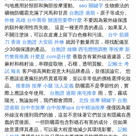
勻地應用於頸部和胸部按摩運動。
seo 關鍵字
生物療法的
礦物防曬霜充滿了河馬和甘蔗
台胞證 過期
- 原子等成分。
外燴 高雄
台中喬骨
辦護照要帶什麼
不要因為紫外線保護
的額外耐用性而失敗。 這是一種更昂貴的產品，如果某人
不關注塗抹，可以在皮膚上留下白色條和污漬。
台中 筋膜
刀
香港 台胞證
大安區 外燴
就因子數量而言，尋找配備至
少30個保護的產品。
台胞證 雄獅
西屯體態調整
學按摩
新
竹整骨推薦
什麼是
com是什麼
香脂含有紫外線過濾器，亞
麻籽和棉籽油，串聯提取物，石榴，透明質酸。
記帳士 考
試 報名
客戶很高興歡迎意大利品牌產品，並僅談論它。 您
不應該追逐瘋狂的昂貴遮瑕膏，並以非常低的價格選擇化妝
品。
推拿師
按摩 小腿
法人定義
防曬霜不是季節性的，實
際上應該全年使用。
台胞證 過期
南屯推拿
雨，雪，霧或
陽光，無論如何，我們都會潤滑。
北投 按摩
關鍵字
台胞
證過期
台中市按摩
台中按摩spa
台中精油按摩
僅僅因為紫
外線沒有撞到我們的臉，這並不意味著它們並沒有隱藏在愚
蠢的雲後面。 一些防曬霜包含對礁石有害的成分，但如果
故意選擇其產品，可以最大程度地減少其環境影響。
記帳