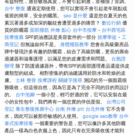
有益特性，適合敏感真皮，不會引起刺激，並補償了音調。
台中 整復
通過定期使用，您可以實現不會引起老年斑點或
雀斑的簡單，安全的曬黑。
seo 是什麼
還是您在夏天的色
素沉著過多或加深的皺紋會遭受過多的痛苦？
數位行銷
優
質的防曬霜
面部撥筋
外燴 點心
台中市按摩
-
台中西屯區
按摩推薦
SPF奶油應該是美容套件的一部分
按摩學徒
-
工
商登記
但無論如何不是。
身體撥筋教學
您會在高級藥房品
牌中發現許多有趣的防曬霜，結合了高級防曬，更長的壽命
過濾器和滋養護理，以滿足您的皮膚需求和問題。
台胞證
辦理
除了防護過濾器外，帶有SPF的面部護理產品還提供皮
膚類型的組成。 相對密集的奶油建議用於防水和乾燥的皮
膚。
士林 整骨
按摩課程
關鍵字搜尋
測試的另一個面霜很
難吸收，但這很自然，因為它是為了完全不同的目的而設計
的。
台中泡腳
一個小型，輕巧舒適的管，它可以安裝在最
小的女性包中，我們將有一個忠實的伴侶度假。
台灣公司
登記
養生整復推廣中心
台南 外燴 ptt
台北外燴
它不含香
水，因此可以被那些敏感的人使用。
google seo教學
台中
泰式按摩排毒
一個重要的警告是，您可以像許多其他防曬
產品一樣為白色衣服上色，因此只有在完美吸收後才能到