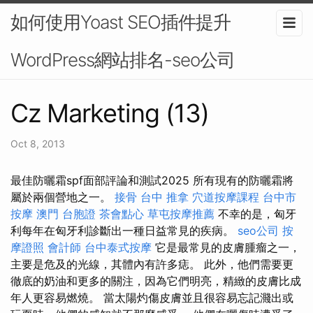
如何使用Yoast SEO插件提升
WordPress網站排名-seo公司
Cz Marketing (13)
Oct 8, 2013
最佳防曬霜spf面部評論和測試2025 所有現有的防曬霜將
屬於兩個營地之一。
接骨
台中 推拿
穴道按摩課程
台中市
按摩
澳門 台胞證
茶會點心
草屯按摩推薦
不幸的是，匈牙
利每年在匈牙利診斷出一種日益常見的疾病。
seo公司
按
摩證照
會計師
台中泰式按摩
它是最常見的皮膚腫瘤之一，
主要是危及的光線，其體內有許多痣。 此外，他們需要更
徹底的奶油和更多的關注，因為它們明亮，精緻的皮膚比成
年人更容易燃燒。 當太陽灼傷皮膚並且很容易忘記濺出或