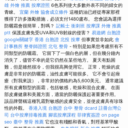
雄 外燴 推薦
按摩證照
6色系列使大多數外表不同的婦女的
青睞。
宜蘭 外燴
協會成立條件
這種奶油已經從專家那裡
獲得了許多激勵措施，必須支付1480盧布。 您會認為選擇
防曬霜會很簡單，對嗎？
記帳士 衝刺班
按摩課
外燴 推薦
ptt
保護皮膚免受UVA和UVB射線的侵害？
易遊網 台胞證
google關鍵字
香港 台胞證
北投 按摩
但事實並非如此
會
計事務所
整脊師證照
北屯 整骨
- 特別是如果您考慮所有不
同類型的防曬霜。 它留下了一個白色的層，但在幾分鐘內
消失了，儘管不幸的是它仍然在某些地方。 夏天有點困
難，但是雖然很冷，但我很高興使用它。 正常，乾燥的皮
膚是非常好的防曬霜，油性皮膚可能很多。 它不會引起痤
瘡（對我來說），非常好的價格約為5,600美元。 通常建議
所有皮膚類型的面霜，包括敏感，乾燥和混合皮膚。 在面
部皮膚健康和美麗方面，適當的防曬保護起著重要作用。
該品牌聲稱這種乳霜對敏感的皮膚安全，並使皮膚具有珍珠
性的外觀。
香港入境 台胞證
台中 整骨 dcard
註冊台灣公
司
台中按摩排毒推薦
腳底按摩課程
菲律賓簽證
on page
seo
臺中 整骨 推薦
它也沒有殘酷和香氣，對羥基苯甲酸