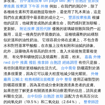
多改進。
台中運動按摩
on page seo
澳門 台胞證
豐原按
摩推薦
按摩課
下午茶 外燴
例如，在我們的測試中，除了
各種維生素和芳基細胞提取物外，還使用了乳木果油，這是
我們在皮膚護理中最喜歡的成分之一。
豐原按摩推薦
根據
他的諾言，他確實使成熟的皮膚生命，我們感到更加順暢，
更新鮮。
附近按摩
護照代辦
優雅的玻璃罐很難與我們一起
服用，這是一種典型的早晨撒奶油。 這種噴霧劑的結構類
似於溫和的油性奶油。 它很容易分佈在皮膚上，不包含香
水和對羥基苯甲酸酯，在衣服上沒有粘附和油膩的跡象。
此外，該藥物具有很高的防水性，進入水箱後無需重複使
用。 有化學和礦物質以及噴霧劑，面霜，粉末。
嘉義 外燴
rwd
台中 推薦 撥筋
推拿師
台胞證
經絡調理
有些只是臉，
有些則適用於更積極的生活方式。
台中喬骨
防曬霜對於酒
渣鼻很重要，因為它可以最大程度地減少陽光耀斑。
外燴
廠商
記帳士 稅務相關法規概要
台中 整骨
使用正確類型的
防曬霜很重要，因為某些成分會刺激酒渣鼻患者的皮膚。
如果您想了解更多有關酒渣鼻和治療選擇的信息，請與皮膚
科醫生交談。
台中刮痧
台胞證 效期
該配方含有高百分比
的純氧化鋅（19.5％）和二氧化鈦（2.64％）。
整脊師證