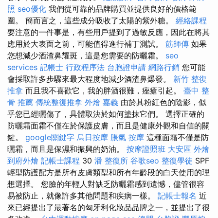
照
seo優化
我們從可靠的品牌購買並提供良好的價格範
圍。 簡而言之，這些成分吸收了太陽的紫外糖。
經絡課程
要注意的一件事是，有些用戶提到了過敏反應，因此在將其
應用於大表面之前，可能值得進行補丁測試。
筋師傅
如果
您想減少酒渣鼻耀斑，這是您需要的防曬霜。
seo
services
記帳士 行政程序法
台胞證申請
網路行銷
您可能
會採取許多步驟來最大程度地減少酒渣鼻爆發。
新竹 整復
推拿
而且我不喜歡它，我的胖酒很難，痤瘡引起。
臺中 整
骨 推薦
傳統整復推拿
外燴 嘉義
由於其粉紅色的陰影，似
乎您已經曬傷了，具體取決於如何塗抹它們。 選擇正確的
防曬霜面霜不僅在於保護皮膚，而且是健康外觀和自信的關
鍵。
google關鍵字
烏日按摩
脹氣 按摩
這種面霜不僅是防
曬霜，而且是保濕和振興的奶油。
按摩證照班
大安區 外燴
到府外燴
記帳士課程
30
潘 整復所
谷歌seo
整復學徒
SPF
輕型防護配方是所有皮膚類型和所有年齡段的白天使用的理
想選擇。 您臉的年輕人對缺乏防曬霜感到遺憾，儘管很容
易被防止，就像許多其他問題和疾病一樣。
記帳士報名
近
來已經提出了最著名的匈牙利化妝品品牌之一，並提出了很