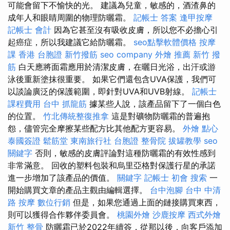
可能會留下不愉快的光。 建議為兒童，敏感的，酒渣鼻的
成年人和眼睛周圍的物理防曬霜。
記帳士 答案
逢甲按摩
記帳士 會計
因為它甚至沒有吸收皮膚，所以您不必擔心引
起癌症，所以我建議它給防曬霜。
seo點擊軟體價格
按摩
課
香港 台胞證
新竹撥筋
seo company
外燴 推薦
新竹 撥
筋
白天應將面霜應用於清潔皮膚，在曬日光浴，出汗或游
泳後重新塗抹很重要。 如果它們還包含UVA保護，我們可
以談論廣泛的保護範圍，即針對UVA和UVB射線。
記帳士
課程費用
台中 抓龍筋
據某些人說，該產品留下了一個白色
的位置。
竹北傳統整復推拿
這是對礦物防曬霜的普遍抱
怨，儘管完全摩擦某些配方比其他配方更容易。
外燴 點心
泰國簽證
鬆筋堂
東南旅行社 台胞證
整骨院
拔罐教學
seo
關鍵字
否則，敏感的皮膚評論對這種防曬霜的有效性感到
非常滿意。 回收的塑料包裝和烏里亞格對保護行星的承諾
進一步增加了該產品的價值。
關鍵字
記帳士 初會
搜索
一
開始購買文章的產品主觀由編輯選擇。
台中泡腳
台中 中清
路 按摩
數位行銷
但是，如果您通過上面的鏈接購買東西，
則可以獲得合作夥伴委員會。
桃園外燴
沙鹿按摩
西式外燴
新竹 整骨
防曬霜已於2022年續簽，從那以後，向客戶添加