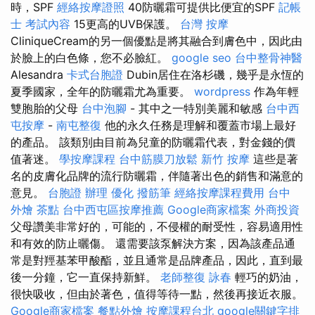
時，SPF
經絡按摩證照
40防曬霜可提供比便宜的SPF
記帳
士 考試內容
15更高的UVB保護。
台灣 按摩
CliniqueCream的另一個優點是將其融合到膚色中，因此由
於臉上的白色條，您不必臉紅。
google seo
台中整骨神醫
Alesandra
卡式台胞證
Dubin居住在洛杉磯，幾乎是永恆的
夏季國家，全年的防曬霜尤為重要。
wordpress
作為年輕
雙胞胎的父母
台中泡腳
- 其中之一特別美麗和敏感
台中西
屯按摩
-
南屯整復
他的永久任務是理解和覆蓋市場上最好
的產品。 該類別由目前為兒童的防曬霜代表，對金錢的價
值著迷。
學按摩課程
台中筋膜刀放鬆
新竹 按摩
這些是著
名的皮膚化品牌的流行防曬霜，伴隨著出色的銷售和滿意的
意見。
台胞證 辦理
優化
撥筋筆
經絡按摩課程費用
台中
外燴 茶點
台中西屯區按摩推薦
Google商家檔案
外商投資
父母讚美非常好的，可能的，不侵權的耐受性，容易適用性
和有效的防止曬傷。 還需要該泵解決方案，因為該產品通
常是對羥基苯甲酸酯，並且通常是品牌產品，因此，直到最
後一分鐘，它一直保持新鮮。
老師整復 詠春
輕巧的奶油，
很快吸收，但由於著色，值得等待一點，然後再接近衣服。
Google商家檔案
餐點外燴
按摩課程台北
google關鍵字排