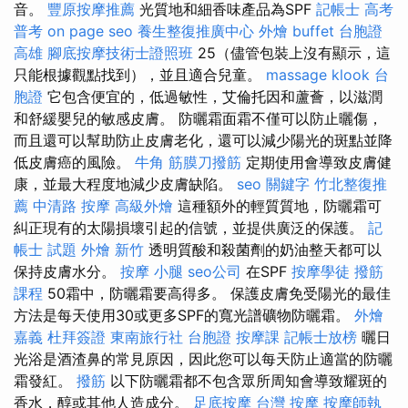
音。
豐原按摩推薦
光質地和細香味產品為SPF
記帳士 高考
普考
on page seo
養生整復推廣中心
外燴 buffet
台胞證
高雄
腳底按摩技術士證照班
25（儘管包裝上沒有顯示，這
只能根據觀點找到），並且適合兒童。
massage
klook 台
胞證
它包含便宜的，低過敏性，艾倫托因和蘆薈，以滋潤
和舒緩嬰兒的敏感皮膚。 防曬霜面霜不僅可以防止曬傷，
而且還可以幫助防止皮膚老化，還可以減少陽光的斑點並降
低皮膚癌的風險。
牛角 筋膜刀撥筋
定期使用會導致皮膚健
康，並最大程度地減少皮膚缺陷。
seo 關鍵字
竹北整復推
薦
中清路 按摩
高級外燴
這種額外的輕質質地，防曬霜可
糾正現有的太陽損壞引起的信號，並提供廣泛的保護。
記
帳士 試題
外燴 新竹
透明質酸和殺菌劑的奶油整天都可以
保持皮膚水分。
按摩 小腿
seo公司
在SPF
按摩學徒
撥筋
課程
50霜中，防曬霜要高得多。 保護皮膚免受陽光的最佳
方法是每天使用30或更多SPF的寬光譜礦物防曬霜。
外燴
嘉義
杜拜簽證
東南旅行社 台胞證
按摩課
記帳士放榜
曬日
光浴是酒渣鼻的常見原因，因此您可以每天防止適當的防曬
霜發紅。
撥筋
以下防曬霜都不包含眾所周知會導致耀斑的
香水，醇或其他人造成分。
足底按摩
台灣 按摩
按摩師執