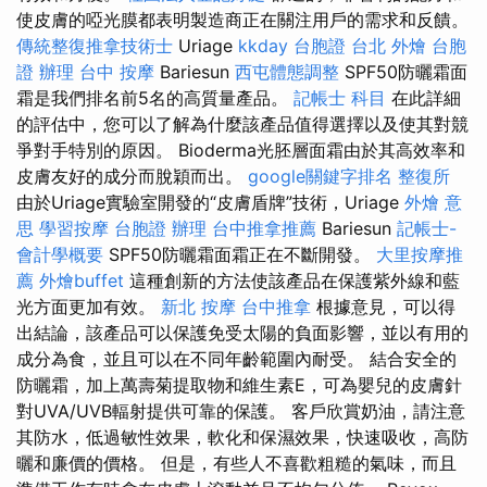
使皮膚的啞光膜都表明製造商正在關注用戶的需求和反饋。
傳統整復推拿技術士
Uriage
kkday 台胞證
台北 外燴
台胞
證 辦理
台中 按摩
Bariesun
西屯體態調整
SPF50防曬霜面
霜是我們排名前5名的高質量產品。
記帳士 科目
在此詳細
的評估中，您可以了解為什麼該產品值得選擇以及使其對競
爭對手特別的原因。 Bioderma光胚層面霜由於其高效率和
皮膚友好的成分而脫穎而出。
google關鍵字排名
整復所
由於Uriage實驗室開發的“皮膚盾牌”技術，Uriage
外燴 意
思
學習按摩
台胞證 辦理
台中推拿推薦
Bariesun
記帳士-
會計學概要
SPF50防曬霜面霜正在不斷開發。
大里按摩推
薦
外燴buffet
這種創新的方法使該產品在保護紫外線和藍
光方面更加有效。
新北 按摩
台中推拿
根據意見，可以得
出結論，該產品可以保護免受太陽的負面影響，並以有用的
成分為食，並且可以在不同年齡範圍內耐受。 結合安全的
防曬霜，加上萬壽菊提取物和維生素E，可為嬰兒的皮膚針
對UVA/UVB輻射提供可靠的保護。 客戶欣賞奶油，請注意
其防水，低過敏性效果，軟化和保濕效果，快速吸收，高防
曬和廉價的價格。 但是，有些人不喜歡粗糙的氣味，而且