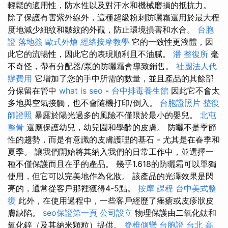
輕鬆的適用性，防水性以及對汗水和機械磨損的抵抗力。
除了保護有害紫外線外，這種超級粉刺防曬霜還用於最大程
度地減少細紋和皺紋的外觀，防止環境損害和水合。
台胞
證 落地簽
歐式外燴
經絡按摩教學
它的一致性更液體，因
此它的流暢性，因此它的表現順利且不油膩。
潘 整復所
毫
不奇怪，帶有分配器/泵的防曬霜會導致銷售。
社團法人代
辦費用
它增加了您的手中所需的數量，並且產品的其餘部
分保留在管中
what is seo
-
台中排毒養生館
因此它不會太
多地與空氣接觸，也不會隨機打印/倒入。
台胞證照片
整復
師證照
暴露於陽光過多的風險不僅限於最小的嬰兒。
北屯
整骨
還應保護幼兒，幼兒園和學齡的皮膚。 防曬不是季節
性的趨勢，而是有意識的皮膚護理的基石 - 尤其是在春季和
夏季。 讓我們開始將其納入我們的日常工作中，並選擇一
種不僅保護而且在乎的產品。 幾乎1.618的防曬霜可以單獨
使用，但它可以完美地作為化妝。 該產品的光澤效果是閃
亮的，通常從客戶那裡獲得4-5點。
按摩 課程
台中美式整
復
此外，在使用過程中，一些客戶經歷了痤瘡或皮疹狀皮
膚缺陷。
seo保證第一頁
公司設立
物理保護由二氧化鈦和
氧化鋅（及其納米顆粒）提供。
脊椎側彎
台胞證 台北
高