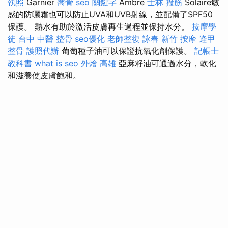
執照
Garnier
喬骨
seo 關鍵字
Ambre
士林 撥筋
Solaire敏
感的防曬霜也可以防止UVA和UVB射線，並配備了SPF50
保護。 熱水有助於激活皮膚再生過程並保持水分。
按摩學
徒
台中 中醫 整骨
seo優化
老師整復 詠春
新竹 按摩
逢甲
整骨
護照代辦
葡萄種子油可以保證抗氧化劑保護。
記帳士
教科書
what is seo
外燴 高雄
亞麻籽油可通過水分，軟化
和滋養使皮膚飽和。