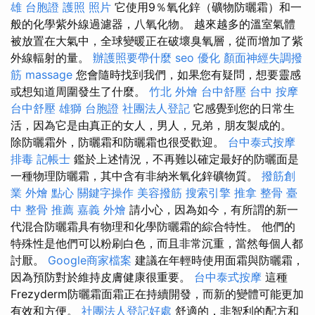
雄
台胞證 護照 照片
它使用9％氧化鋅（礦物防曬霜）和一
般的化學紫外線過濾器，八氧化物。 越來越多的溫室氣體
被放置在大氣中，全球變暖正在破壞臭氧層，從而增加了紫
外線輻射的量。
辦護照要帶什麼
seo 優化
顏面神經失調撥
筋
massage
您會隨時找到我們，如果您有疑問，想要靈感
或想知道周圍發生了什麼。
竹北 外燴
台中舒壓
台中 按摩
台中舒壓
雄獅 台胞證
社團法人登記
它感覺到您的日常生
活，因為它是由真正的女人，男人，兄弟，朋友製成的。
除防曬霜外，防曬霜和防曬霜也很受歡迎。
台中泰式按摩
排毒
記帳士
鑑於上述情況，不再難以確定最好的防曬面是
一種物理防曬霜，其中含有非納米氧化鋅礦物質。
撥筋創
業
外燴 點心
關鍵字操作
美容撥筋
搜索引擎
推拿 整骨
臺
中 整骨 推薦
嘉義 外燴
請小心，因為如今，有所謂的新一
代混合防曬霜具有物理和化學防曬霜的綜合特性。 他們的
特殊性是他們可以粉刷白色，而且非常沉重，當然每個人都
討厭。
Google商家檔案
建議在年輕時使用面霜與防曬霜，
因為預防對於維持皮膚健康很重要。
台中泰式按摩
這種
Frezyderm防曬霜面霜正在持續開發，而新的變體可能更加
有效和方便。
社團法人登記好處
舒適的，非智利的配方和