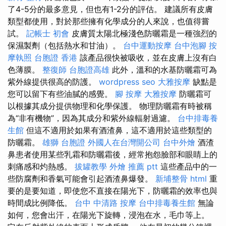
了4-5分的最多意見，但也有1-2分的評估。 建議所有皮膚
類型都使用，對於那些擁有化學成分的人來說，也值得嘗
試。
記帳士 初會
皮膚質太陽北極淺色防曬霜是一種強烈的
保濕製劑（包括熱水和甘油）。
台中運動按摩
台中泡腳
按
摩執照
台胞證 香港
該產品很快被吸收，並在皮膚上沒有白
色薄膜。
整復師
台胞證高雄
此外，溫和的水基防曬霜可為
紫外線提供很高的防護。
wordpress seo
大雅按摩
缺點是
您可以留下有些油膩的感覺。
腳 按摩
大雅按摩
防曬霜可
以根據其成分提供物理和化學保護。 物理防曬霜有時被稱
為“非有機物”，因為其成分和紫外線輻射過濾。
台中排毒養
生館
但這不適用於如果有酒渣鼻，這不適用於這些類型的
防曬霜。
雄獅 台胞證
外國人在台灣開公司
台中外燴
酒渣
鼻患者使用某些乳霜和防曬霜後，經常抱怨臉部和眼睛上的
刺痛感和灼熱感。
拔罐教學
外燴 推薦 ptt
這些產品中的一
些防腐劑和香氣可能會引起酒渣鼻爆發。
新埔整骨
html
重
要的是要知道，即使您不直接在陽光下，防曬霜的效率也與
時間成比例降低。
台中 中清路 按摩
台中排毒養生館
無論
如何，您會出汗，在陽光下旋轉，浸泡在水，毛巾等上。