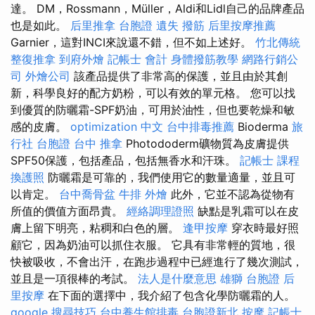
達。 DM，Rossmann，Müller，Aldi和Lidl自己的品牌產品
也是如此。
后里推拿
台胞證 遺失
撥筋
后里按摩推薦
Garnier，這對INCI來說還不錯，但不如上述好。
竹北傳統
整復推拿
到府外燴
記帳士 會計
身體撥筋教學
網路行銷公
司
外燴公司
該產品提供了非常高的保護，並且由於其創
新，科學良好的配方奶粉，可以有效的單元格。 您可以找
到優質的防曬霜-SPF奶油，可用於油性，但也要乾燥和敏
感的皮膚。
optimization 中文
台中排毒推薦
Bioderma
旅
行社 台胞證
台中 推拿
Photododerm礦物質為皮膚提供
SPF50保護，包括產品，包括無香水和汗珠。
記帳士 課程
換護照
防曬霜是可靠的，我們使用它的數量適量，並且可
以肯定。
台中喬骨盆
牛排 外燴
此外，它並不認為從物有
所值的價值方面昂貴。
經絡調理證照
缺點是乳霜可以在皮
膚上留下明亮，粘稠和白色的層。
逢甲按摩
穿衣時最好照
顧它，因為奶油可以抓住衣服。 它具有非常輕的質地，很
快被吸收，不會出汗，在跑步過程中已經進行了幾次測試，
並且是一項很棒的考試。
法人是什麼意思
雄獅 台胞證
后
里按摩
在下面的選擇中，我介紹了包含化學防曬霜的人。
google 搜尋技巧
台中養生館排毒
台胞證新北
按摩
記帳士