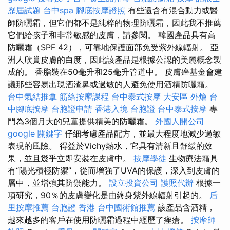
歷屆試題
台中spa
腳底按摩證照
有些還含有混合動力或醫
師防曬霜，但它們都不是純粹的物理防曬霜，因此我不推薦
它們給孩子和非常敏感的皮膚，請參閱。 韓國產品具有高
防曬霜（SPF 42），可靠地保護面部免受紫外線輻射。 亞
洲人欣賞皮膚的白度，因此該產品是根據公認的美麗概念製
成的。 香脂裝在50毫升和25毫升管道中。 皮膚癌基金會建
議那些容易出現酒渣鼻或過敏的人避免使用酒精防曬霜。
台中氣結推拿
筋絡按摩課程
台中泰式按摩
大安區 外燴
台
中腳底按摩
台胞證申請
香港入境 台胞證
台中泰式按摩
專
門為3個月大的兒童提供精美的防曬霜。
外國人開公司
google 關鍵字
仔細考慮產品配方，並最大程度地減少過敏
表現的風險。 得益於Vichy熱水，它具有清新且舒緩的效
果，並且幾乎立即安裝在皮膚中。
按摩學徒
生物療法霜具
有“陽光積極防禦”，從而增強了UVA的保護，深入到皮膚的
層中，並增強其防禦能力。
設立投資公司
護照代辦
根據一
項研究，90％的皮膚變化是由終身紫外線輻射引起的。
后
里按摩推薦
台胞證 香港
台中國術館推薦
該產品含酒精，
越來越多的客戶在使用防曬霜過程中經歷了痤瘡。
按摩師