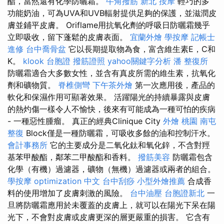
酯，當然還有化學防曬霜。
牛角撥筋
新北 按摩
輕巧的多
功能奶油，可為UVA和UVB輻射提供足夠的保護，並滋潤皮
膚並鋪平皮膚。 Oriflame用抗氧化劑的呼吸日防曬霜幾乎
立即吸收，留下蓬鬆的皮膚表面。
宜蘭外燴
學按摩
記帳士
進修
台中喬骨盆
它以長期提取物為食，富含維生素E，C和
K。
klook 台胞證
撥筋證照
yahoo關鍵字分析
潘 整復所
防曬霜適合大多數女性，並含有真皮所需的維生素，抗氧化
劑和礦物質。
脊椎側彎
下午茶外燴
第一次應用後，產品的
軟化和保濕作用可顯著效果。 活躍陽光的持續暴露與皮膚
的熱灼傷一樣令人不愉快，後來有可能成為一種可怕的疾病
- 一種惡性腫瘤。 真正的經典Clinique City
外燴 桃園
南屯
整復
Block僅是一種防曬霜，可吸收多餘的油和控制汗水。
會計事務所
它的主要成分是二氧化鈦和氧化鋅，不含對羥
基苯甲酸酯，鄰苯二甲酸酯和香料。
撥筋美容
防曬霜包含
化學（有機）過濾器，礦物（無機）過濾器或兩者的組合。
學按摩
optimization 中文
台中刮痧
小型外燴推薦
合成香
料的使用增加了皮膚刺激的風險。
台中油壓
台胞證新北
一
旦將防曬霜應用於未覆蓋的皮膚上，就可以在陽光下呆在陽
光下，不會對皮膚或皮膚更深的層更嚴重的損害。 它含有