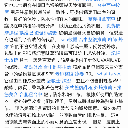
它也非常適合在曬日光浴的頭幾天逐漸曬黑。
台中西屯按
摩
用戶注意到其易於的一致性，可提供穩定而出色的吸
收，良好的保護，防水性和宜人的氣味。
整復推拿南屯
建
議您在申請後等待幾分鐘，以防止產品污染衣服。
免費按
摩課程
換護照
復健師證照
礦物過濾器來自礦物質，但製造
商也達到了合成的替代品。
seo軟體
台中整復推薦
廚師 外
燴
它們不會穿透皮膚，在皮膚上形成一層，反射紫外線。
包裝上的PPD標記意味著防曬霜可以防止UVA射線。
記帳
士放榜
通常，製造商寫道，該產品提供了針對UVA和UVB
的保護。
餐點外燴
台中刮痧推薦
該產品是每個粉末自分支
管中的礦物基底漆和SPF
老師整復 詠春
30。
what is seo
它僅由四種成分製成
記帳士 試題
- 並且不包含對羥基苯甲
酸酯，麩質，香氣和著色材料
美式整復課程
外燴推薦
-
撥
筋美容
台胞證台中
輕，防水和皺巴布。 根據所使用的過濾
器，紫外線從皮膚（例如鏡子）反射或將其轉換為熱量並施
放。 陽光是酒渣鼻耀斑的非常常見的觸發因素。 紫外線可
以使酒渣鼻在臉上更明顯，並導致血管的細胞生長。 這可
能導致皮膚表面上的小而可見的血管出現。 但是，皮膚上