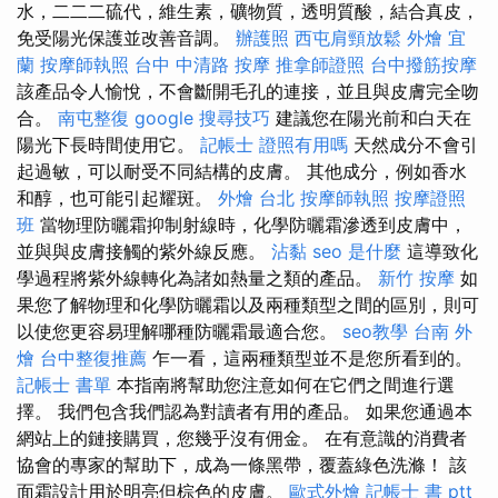
水，二二二硫代，維生素，礦物質，透明質酸，結合真皮，
免受陽光保護並改善音調。
辦護照
西屯肩頸放鬆
外燴 宜
蘭
按摩師執照
台中 中清路 按摩
推拿師證照
台中撥筋按摩
該產品令人愉悅，不會斷開毛孔的連接，並且與皮膚完全吻
合。
南屯整復
google 搜尋技巧
建議您在陽光前和白天在
陽光下長時間使用它。
記帳士 證照有用嗎
天然成分不會引
起過敏，可以耐受不同結構的皮膚。 其他成分，例如香水
和醇，也可能引起耀斑。
外燴 台北
按摩師執照
按摩證照
班
當物理防曬霜抑制射線時，化學防曬霜滲透到皮膚中，
並與與皮膚接觸的紫外線反應。
沾黏
seo 是什麼
這導致化
學過程將紫外線轉化為諸如熱量之類的產品。
新竹 按摩
如
果您了解物理和化學防曬霜以及兩種類型之間的區別，則可
以使您更容易理解哪種防曬霜最適合您。
seo教學
台南 外
燴
台中整復推薦
乍一看，這兩種類型並不是您所看到的。
記帳士 書單
本指南將幫助您注意如何在它們之間進行選
擇。 我們包含我們認為對讀者有用的產品。 如果您通過本
網站上的鏈接購買，您幾乎沒有佣金。 在有意識的消費者
協會的專家的幫助下，成為一條黑帶，覆蓋綠色洗滌！ 該
面霜設計用於明亮但棕色的皮膚。
歐式外燴
記帳士 書 ptt